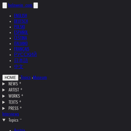
helnwein
.com
ENGLISH
DEUTSCH
POLSKI
ESPAÑOL
ČEŠTINA
ITALIANO
FRANÇAIS
РУССКИЙ
日本語
中文
›
Topics
›
Museum
HOME
NEWS
ARTIST
WORKS
TEXTS
PRESS
Interviews
Topics
Austria