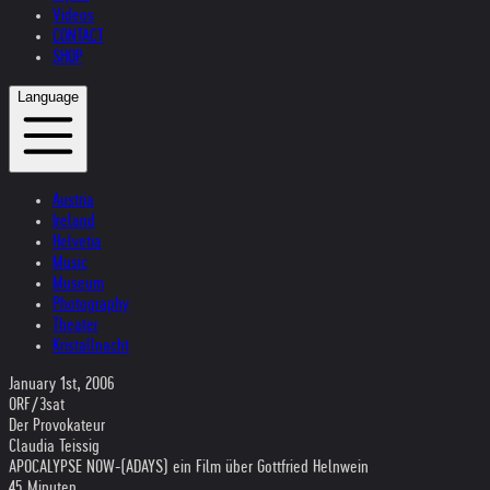
Videos
CONTACT
SHOP
Language
Austria
Ireland
Helvetia
Music
Museum
Photography
Theater
Kristallnacht
January 1st, 2006
ORF/3sat
Der Provokateur
Claudia Teissig
APOCALYPSE NOW-(ADAYS) ein Film über Gottfried Helnwein
45 Minuten