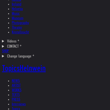
Ireland
Helvetia
Music
Museum
Photography
Theater
Kristallnacht
Videos
CONTACT
SHOP
Change language
Topics
Helnwein
NEWS
ARTIST
WORKS
TEXTS
PRESS
Interviews
Topics