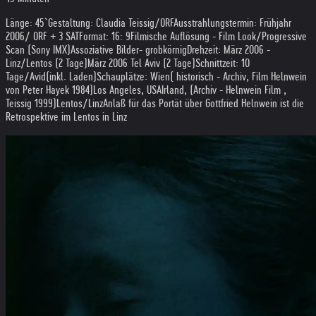
Länge: 45`
Gestaltung: Claudia Teissig/ORF
Ausstrahlungstermin: Frühjahr
2006/ ORF + 3 SAT
Format: 16: 9
Filmische Auflösung - Film Look/Progressive
Scan (Sony IMX)
Assoziative Bilder- grobkörnig
Drehzeit: März 2006 -
Linz/Lentos (2 Tage)
März 2006 Tel Aviv (2 Tage)
Schnittzeit: 10
Tage/Avid(inkl. Laden)
Schauplätze: Wien( historisch - Archiv, Film Helnwein
von Peter Hayek 1984)
Los Angeles, USA
Irland, (Archiv - Helnwein Film ,
Teissig 1999)
Lentos/Linz
Anlaß für das Portät über Gottfried Helnwein ist die
Retrospektive im Lentos in Linz