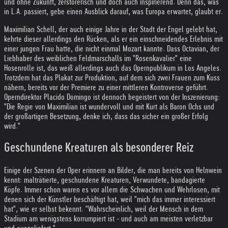
und ohne Zukunft, zerstörerisch und doch auch inspirierend. Denn das, was
in L.A. passiert, gebe einen Ausblick darauf, was Europa erwartet, glaubt er.
Maximilian Schell, der auch einige Jahre in der Stadt der Engel gelebt hat,
kehrte dieser allerdings den Rücken, als er ein einschneidendes Erlebnis mit
einer jungen Frau hatte, die nicht einmal Mozart kannte. Dass Octavian, der
Liebhaber des weiblichen Feldmarschalls im "Rosenkavalier" eine
Hosenrolle ist, das weiß allerdings auch das Opernpublikum in Los Angeles.
Trotzdem hat das Plakat zur Produktion, auf dem sich zwei Frauen zum Kuss
nähern, bereits vor der Premiere zu einer mittleren Kontroverse geführt.
Operndirektor Placido Domingo ist dennoch begeistert von der Inszenierung:
"Die Regie von Maximilian ist wundervoll und mit Kurt als Baron Ochs und
der großartigen Besetzung, denke ich, dass das sicher ein großer Erfolg
wird."
Geschundene Kreaturen als besonderer Reiz
Einige der Szenen der Oper erinnern an Bilder, die man bereits von Helnwein
kennt: malträtierte, geschundene Kreaturen, Verwundete, bandagierte
Köpfe. Immer schon waren es vor allem die Schwachen und Wehrlosen, mit
denen sich der Künstler beschäftigt hat, weil "mich das immer interessiert
hat", wie er selbst bekennt. "Wahrscheinlich, weil der Mensch in dem
Stadium am wenigstens korrumpiert ist - und auch am meisten verletzbar