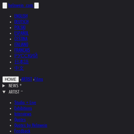
helnwein
.com
ENGLISH
DEUTSCH
POLSKI
ESPAÑOL
ČEŠTINA
ITALIANO
FRANÇAIS
РУССКИЙ
日本語
中文
›
ARTIST
›
Films
HOME
NEWS
ARTIST
Studio + Live
Exhibitions
Interviews
Quotes
Quotes by Helnwein
Feedback