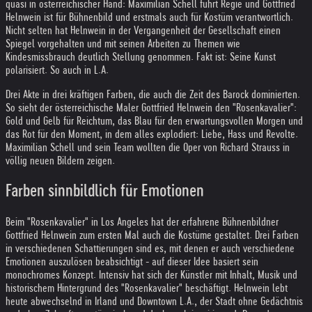
quasi in österreichischer Hand: Maximilian Schell führt Regie und Gottfried
Helnwein ist für Bühnenbild und erstmals auch für Kostüm verantwortlich.
Nicht selten hat Helnwein in der Vergangenheit der Gesellschaft einen
Spiegel vorgehalten und mit seinen Arbeiten zu Themen wie
Kindesmissbrauch deutlich Stellung genommen. Fakt ist: Seine Kunst
polarisiert. So auch in L.A.
Drei Akte in drei kräftigen Farben, die auch die Zeit des Barock dominierten.
So sieht der österreichische Maler Gottfried Helnwein den "Rosenkavalier":
Gold und Gelb für Reichtum, das Blau für den erwartungsvollen Morgen und
das Rot für den Moment, in dem alles explodiert: Liebe, Hass und Revolte.
Maximilian Schell und sein Team wollten die Oper von Richard Strauss in
völlig neuen Bildern zeigen.
Farben sinnbildlich für Emotionen
Beim "Rosenkavalier" in Los Angeles hat der erfahrene Bühnenbildner
Gottfried Helnwein zum ersten Mal auch die Kostüme gestaltet. Drei Farben
in verschiedenen Schattierungen sind es, mit denen er auch verschiedene
Emotionen auszulösen beabsichtigt - auf dieser Idee basiert sein
monochromes Konzept. Intensiv hat sich der Künstler mit Inhalt, Musik und
historischem Hintergrund des "Rosenkavalier" beschäftigt. Helnwein lebt
heute abwechselnd in Irland und Downtown L.A., der Stadt ohne Gedächtnis