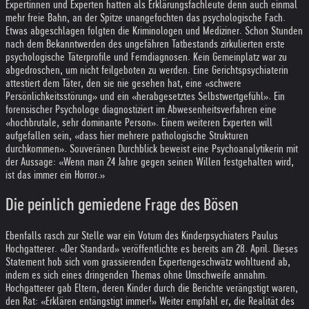
Expertinnen und Experten hatten als Erklärungsfachleute denn auch einmal
mehr freie Bahn, an der Spitze unangefochten das psychologische Fach.
Etwas abgeschlagen folgten die Kriminologen und Mediziner. Schon Stunden
nach dem Bekanntwerden des ungefähren Tatbestands zirkulierten erste
psychologische Täterprofile und Ferndiagnosen. Kein Gemeinplatz war zu
abgedroschen, um nicht feilgeboten zu werden. Eine Gerichtspsychiaterin
attestiert dem Täter, den sie nie gesehen hat, eine «schwere
Persönlichkeitsstörung» und ein «herabgesetztes Selbstwertgefühl». Ein
forensischer Psychologe diagnostiziert im Abwesenheitsverfahren eine
«hochbrutale, sehr dominante Person». Einem weiteren Experten will
aufgefallen sein, «dass hier mehrere pathologische Strukturen
durchkommen». Souveränen Durchblick beweist eine Psychoanalytikerin mit
der Aussage: «Wenn man 24 Jahre gegen seinen Willen festgehalten wird,
ist das immer ein Horror.»
Die peinlich gemiedene Frage des Bösen
Ebenfalls rasch zur Stelle war ein Votum des Kinderpsychiaters Paulus
Hochgatterer. «Der Standard» veröffentlichte es bereits am 28. April. Dieses
Statement hob sich vom grassierenden Expertengeschwätz wohltuend ab,
indem es sich eines dringenden Themas ohne Umschweife annahm.
Hochgatterer gab Eltern, deren Kinder durch die Berichte verängstigt waren,
den Rat: «Erklären entängstigt immer!» Weiter empfahl er, die Realität des