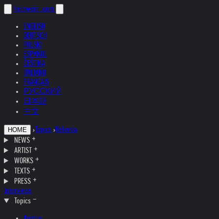
helnwein
.com
ENGLISH
DEUTSCH
POLSKI
ESPAÑOL
ČEŠTINA
ITALIANO
FRANÇAIS
РУССКИЙ
日本語
中文
›
Topics
›
Helvetia
HOME
NEWS
ARTIST
WORKS
TEXTS
PRESS
Interviews
Topics
Austria