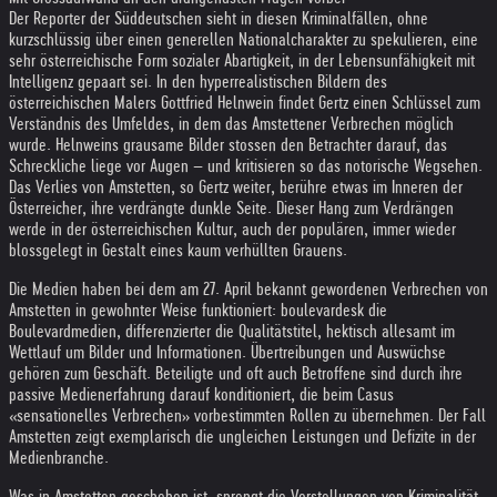
Der Reporter der Süddeutschen sieht in diesen Kriminalfällen, ohne
kurzschlüssig über einen generellen Nationalcharakter zu spekulieren, eine
sehr österreichische Form sozialer Abartigkeit, in der Lebensunfähigkeit mit
Intelligenz gepaart sei. In den hyperrealistischen Bildern des
österreichischen Malers Gottfried Helnwein findet Gertz einen Schlüssel zum
Verständnis des Umfeldes, in dem das Amstettener Verbrechen möglich
wurde. Helnweins grausame Bilder stossen den Betrachter darauf, das
Schreckliche liege vor Augen – und kritisieren so das notorische Wegsehen.
Das Verlies von Amstetten, so Gertz weiter, berühre etwas im Inneren der
Österreicher, ihre verdrängte dunkle Seite. Dieser Hang zum Verdrängen
werde in der österreichischen Kultur, auch der populären, immer wieder
blossgelegt in Gestalt eines kaum verhüllten Grauens.
Die Medien haben bei dem am 27. April bekannt gewordenen Verbrechen von
Amstetten in gewohnter Weise funktioniert: boulevardesk die
Boulevardmedien, differenzierter die Qualitätstitel, hektisch allesamt im
Wettlauf um Bilder und Informationen. Übertreibungen und Auswüchse
gehören zum Geschäft. Beteiligte und oft auch Betroffene sind durch ihre
passive Medienerfahrung darauf konditioniert, die beim Casus
«sensationelles Verbrechen» vorbestimmten Rollen zu übernehmen. Der Fall
Amstetten zeigt exemplarisch die ungleichen Leistungen und Defizite in der
Medienbranche.
Was in Amstetten geschehen ist, sprengt die Vorstellungen von Kriminalität.