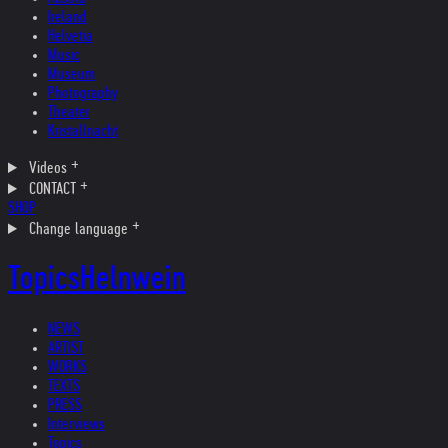
Ireland
Helvetia
Music
Museum
Photography
Theater
Kristallnacht
Videos
CONTACT
SHOP
Change language
Topics
Helnwein
NEWS
ARTIST
WORKS
TEXTS
PRESS
Interviews
Topics