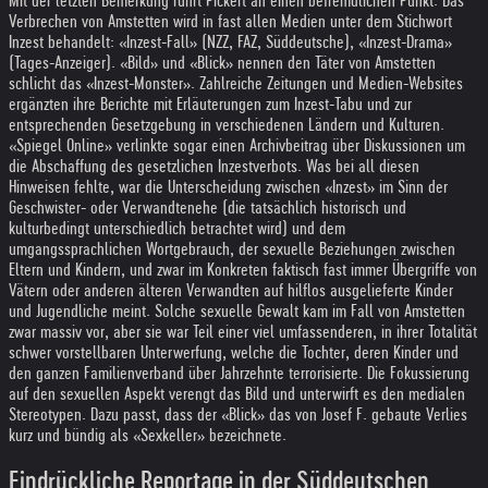
Mit der letzten Bemerkung rührt Pickert an einen befremdlichen Punkt. Das
Verbrechen von Amstetten wird in fast allen Medien unter dem Stichwort
Inzest behandelt: «Inzest-Fall» (NZZ, FAZ, Süddeutsche), «Inzest-Drama»
(Tages-Anzeiger). «Bild» und «Blick» nennen den Täter von Amstetten
schlicht das «Inzest-Monster». Zahlreiche Zeitungen und Medien-Websites
ergänzten ihre Berichte mit Erläuterungen zum Inzest-Tabu und zur
entsprechenden Gesetzgebung in verschiedenen Ländern und Kulturen.
«Spiegel Online» verlinkte sogar einen Archivbeitrag über Diskussionen um
die Abschaffung des gesetzlichen Inzestverbots. Was bei all diesen
Hinweisen fehlte, war die Unterscheidung zwischen «Inzest» im Sinn der
Geschwister- oder Verwandtenehe (die tatsächlich historisch und
kulturbedingt unterschiedlich betrachtet wird) und dem
umgangssprachlichen Wortgebrauch, der sexuelle Beziehungen zwischen
Eltern und Kindern, und zwar im Konkreten faktisch fast immer Übergriffe von
Vätern oder anderen älteren Verwandten auf hilflos ausgelieferte Kinder
und Jugendliche meint. Solche sexuelle Gewalt kam im Fall von Amstetten
zwar massiv vor, aber sie war Teil einer viel umfassenderen, in ihrer Totalität
schwer vorstellbaren Unterwerfung, welche die Tochter, deren Kinder und
den ganzen Familienverband über Jahrzehnte terrorisierte. Die Fokussierung
auf den sexuellen Aspekt verengt das Bild und unterwirft es den medialen
Stereotypen. Dazu passt, dass der «Blick» das von Josef F. gebaute Verlies
kurz und bündig als «Sexkeller» bezeichnete.
Eindrückliche Reportage in der Süddeutschen