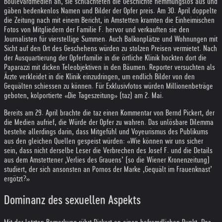
Boulevardmedien an, sie schlachteten die Geschichte hemmungslos aus und
gäben bedenkenlos Namen und Bilder der Opfer preis. Am 30. April doppelte
die Zeitung nach mit einem Bericht, in Amstetten kramten die Einheimischen
Fotos von Mitgliedern der Familie F. hervor und verkauften sie den
Journalisten für vierstellige Summen. Auch Balkonplätze und Wohnungen mit
Sicht auf den Ort des Geschehens würden zu stolzen Preisen vermietet. Nach
der Ausquartierung der Opferfamilie in die örtliche Klinik hockten dort die
Paparazzi mit dicken Teleobjektiven in den Bäumen. Reporter versuchten als
Ärzte verkleidet in die Klinik einzudringen, um endlich Bilder von den
Gequälten schiessen zu können. Für Exklusivfotos würden Millionenbeträge
geboten, kolportierte «Die Tageszeitung» (taz) am 2. Mai.
Bereits am 29. April brachte die taz einen Kommentar von Bernd Pickert, der
die Medien aufrief, die Würde der Opfer zu wahren. Das unlösbare Dilemma
bestehe allerdings darin, dass Mitgefühl und Voyeurismus des Publikums
aus den gleichen Quellen gespeist würden: «Wie können wir uns sicher
sein, dass nicht derselbe Leser die Verbrechen des Josef F. und die Details
aus dem Amstettener ‚Verlies des Grauens’ (so die Wiener Kronenzeitung)
studiert, der sich ansonsten an Pornos der Marke ‚Gequält im Frauenknast’
ergötzt?»
Dominanz des sexuellen Aspekts