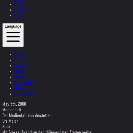
Videos
CONTACT
SHOP
Language
Austria
Ireland
Helvetia
Music
Museum
Photography
Theater
Kristallnacht
May 5th, 2008
Medienheft
Der Medienfall von Amstetten
Urs Meier
Kritik
Mit Grossaufwand an den drängendsten Fragen vorbei