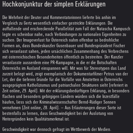
Hochkonjunktur der simplen Erklärungen
Die Mehrheit der Deuter und Kommentatorinnen lieferte bis anhin im
Vergleich zu Gertz wesentlich einfacher gestrickte Erklärungen. Die
auffallende und erschreckende Parallelität zum Fall der Natascha Kampusch
legte es scheinbar nahe, nach Verbindungen zu nationalen Eigenheiten zu
suchen. Der Imageverlust für Österreich nahm offenbar so bedrohliche
Formen an, dass Bundeskanzler Gusenbauer und Bundespräsident Fischer
sich veranlasst sahen, jeden ursächlichen Zusammenhang des Verbrechens
mit österreichischen Besonderheiten öffentlich zu bestreiten. Der Kanzler
veranlasste ausserdem eine PR-Kampagne, in die er die Botschaften
Österreichs im Ausland einspannen will. Mit was für Stereotypen das Land
zurzeit belegt wird, zeigt exemplarisch der Dokumentarfilmer Petrus van der
Let, der die tieferen Gründe für die Vorfälle von Amstetten in Österreichs
ausgeprägtem Katholizismus und patriarchalen Strukturen sieht (referiert in
Zeit online, 29. April). Mit der erklärungsbedürftigen Erklärung, in besonders
flachen und besonders gebirgigen Ländern würden sich die Inzestfälle
häufen, liess sich der Kriminalwissenschafter Bernd-Rüdiger Sonnen
vernehmen (Zeit online, 28. April). – Aus Erläuterungen dieser Sorte ist
bestenfalls zu lernen, dass Geschwindigkeit bei der Auslotung von
Hintergründen kein Qualitätsmerkmal ist.
Geschwindigkeit war dennoch gefragt im Wettbewerb der Medien.