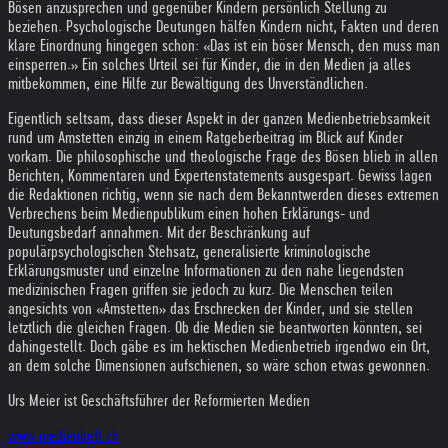
Bösen anzusprechen und gegenüber Kindern persönlich Stellung zu
beziehen. Psychologische Deutungen hälfen Kindern nicht, Fakten und deren
klare Einordnung hingegen schon: «Das ist ein böser Mensch, den muss man
einsperren.» Ein solches Urteil sei für Kinder, die in den Medien ja alles
mitbekommen, eine Hilfe zur Bewältigung des Unverständlichen.
Eigentlich seltsam, dass dieser Aspekt in der ganzen Medienbetriebsamkeit
rund um Amstetten einzig in einem Ratgeberbeitrag im Blick auf Kinder
vorkam. Die philosophische und theologische Frage des Bösen blieb in allen
Berichten, Kommentaren und Expertenstatements ausgespart. Gewiss lagen
die Redaktionen richtig, wenn sie nach dem Bekanntwerden dieses extremen
Verbrechens beim Medienpublikum einen hohen Erklärungs- und
Deutungsbedarf annahmen. Mit der Beschränkung auf
populärpsychologischen Stehsatz, generalisierte kriminologische
Erklärungsmuster und einzelne Informationen zu den nahe liegendsten
medizinischen Fragen griffen sie jedoch zu kurz. Die Menschen teilen
angesichts von «Amstetten» das Erschrecken der Kinder, und sie stellen
letztlich die gleichen Fragen. Ob die Medien sie beantworten könnten, sei
dahingestellt. Doch gäbe es im hektischen Medienbetrieb irgendwo ein Ort,
an dem solche Dimensionen aufschienen, so wäre schon etwas gewonnen.
Urs Meier ist Geschäftsführer der Reformierten Medien
www.medienheft.ch