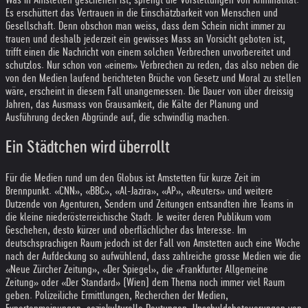
Es erschüttert das Vertrauen in die Einschätzbarkeit von Menschen und
Gesellschaft. Denn obschon man weiss, dass dem Schein nicht immer zu
trauen und deshalb jederzeit ein gewisses Mass an Vorsicht geboten ist,
trifft einen die Nachricht von einem solchen Verbrechen unvorbereitet und
schutzlos. Nur schon von «einem» Verbrechen zu reden, das also neben die
von den Medien laufend berichteten Brüche von Gesetz und Moral zu stellen
wäre, erscheint in diesem Fall unangemessen. Die Dauer von über dreissig
Jahren, das Ausmass von Grausamkeit, die Kälte der Planung und
Ausführung decken Abgründe auf, die schwindlig machen.
Ein Städtchen wird überrollt
Für die Medien rund um den Globus ist Amstetten für kurze Zeit im
Brennpunkt. «CNN», «BBC», «Al-Jazira», «AP», «Reuters» und weitere
Dutzende von Agenturen, Sendern und Zeitungen entsandten ihre Teams in
die kleine niederösterreichische Stadt. Je weiter deren Publikum vom
Geschehen, desto kürzer und oberflächlicher das Interesse. Im
deutschsprachigen Raum jedoch ist der Fall von Amstetten auch eine Woche
nach der Aufdeckung so aufwühlend, dass zahlreiche grosse Medien wie die
«Neue Zürcher Zeitung», «Der Spiegel», die «Frankfurter Allgemeine
Zeitung» oder «Der Standard» (Wien) dem Thema noch immer viel Raum
geben. Polizeiliche Ermittlungen, Recherchen der Medien,