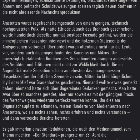
Expertenmeinungen, soziokulturelle Deutungen, Unschuldsbeteuerungen von
Ämtern und politische Schuldzuweisungen speisen täglich neuen Stoff ein in
die nicht abreissende Nachrichtenproduktion.
Amstetten wurde regelrecht heimgesucht von einem gierigen, technisch
hochgerüsteten Pulk. Als hätte Elfriede Jelinek das Drehbuch geschrieben,
wurde hundertfach dieselbe normal-trostlose Fassade gefilmt, wurden die
immergleichen Passanten interviewt und die hölzernen Statements der
Amtspersonen verbreitet. Überfordert waren allerdings nicht nur die Leute
vor, sondern auch diejenigen hinter den Kameras und Mikros. Die
unverzüglich etablierten Routinen des Sensationellen drangen angesichts
des Verübten und Erlittenen nicht recht zur Wirklichkeit durch. Die im
Augenblick reale Sensation schien am ehesten das unangemessen
Unspektakuläre der örtlichen Szenerie zu sein. Mitten im kleinbürgerlichen
Idyll oder Mief war Grauenhaftes geschehen. Niemand wollte etwas gemerkt
haben, niemand hatte sich über Ungereimtes Gedanken gemacht. Man hatte
zwar über so manches geredet, aber nur soweit es mit der gängigen Praxis
des Verschweigens wiederum verdeckt werden konnte. Um dies am
Originalschauplatz zu erkunden, reisten Hunderte von Medienleuten nach
Amstetten, wo sie nichts sahen, nichts erfuhren und nichts verstanden –
und dann wortreiche Berichte lieferten.
Es gab immerhin einzelne Redaktionen, die auch den Medienrummel zum
Thema machten. «Der Standard» prangerte am 28. April die