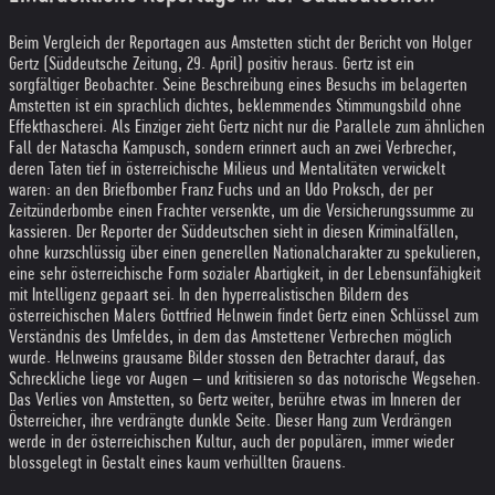
Beim Vergleich der Reportagen aus Amstetten sticht der Bericht von Holger
Gertz (Süddeutsche Zeitung, 29. April) positiv heraus. Gertz ist ein
sorgfältiger Beobachter. Seine Beschreibung eines Besuchs im belagerten
Amstetten ist ein sprachlich dichtes, beklemmendes Stimmungsbild ohne
Effekthascherei. Als Einziger zieht Gertz nicht nur die Parallele zum ähnlichen
Fall der Natascha Kampusch, sondern erinnert auch an zwei Verbrecher,
deren Taten tief in österreichische Milieus und Mentalitäten verwickelt
waren: an den Briefbomber Franz Fuchs und an Udo Proksch, der per
Zeitzünderbombe einen Frachter versenkte, um die Versicherungssumme zu
kassieren. Der Reporter der Süddeutschen sieht in diesen Kriminalfällen,
ohne kurzschlüssig über einen generellen Nationalcharakter zu spekulieren,
eine sehr österreichische Form sozialer Abartigkeit, in der Lebensunfähigkeit
mit Intelligenz gepaart sei. In den hyperrealistischen Bildern des
österreichischen Malers Gottfried Helnwein findet Gertz einen Schlüssel zum
Verständnis des Umfeldes, in dem das Amstettener Verbrechen möglich
wurde. Helnweins grausame Bilder stossen den Betrachter darauf, das
Schreckliche liege vor Augen – und kritisieren so das notorische Wegsehen.
Das Verlies von Amstetten, so Gertz weiter, berühre etwas im Inneren der
Österreicher, ihre verdrängte dunkle Seite. Dieser Hang zum Verdrängen
werde in der österreichischen Kultur, auch der populären, immer wieder
blossgelegt in Gestalt eines kaum verhüllten Grauens.