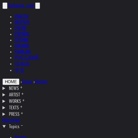
helnwein
.com
ENGLISH
DEUTSCH
POLSKI
ESPAÑOL
ČEŠTINA
ITALIANO
FRANÇAIS
РУССКИЙ
日本語
中文
›
Topics
›
Theater
HOME
NEWS
ARTIST
WORKS
TEXTS
PRESS
Interviews
Topics
Austria