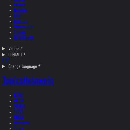
Ireland
Helvetia
Music
Museum
Photography
Theater
Kristallnacht
Videos
CONTACT
SHOP
Change language
Topics
Helnwein
NEWS
ARTIST
WORKS
TEXTS
PRESS
Interviews
Topics