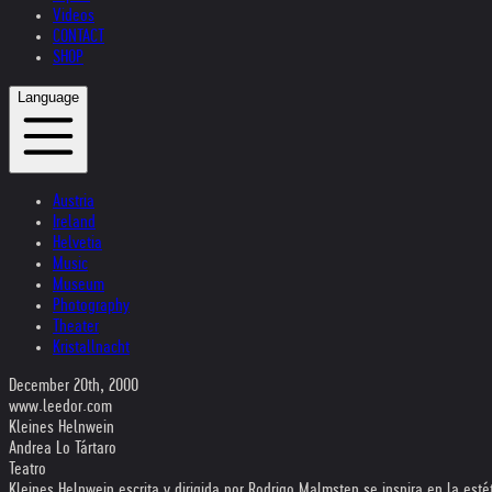
Videos
CONTACT
SHOP
Language
Austria
Ireland
Helvetia
Music
Museum
Photography
Theater
Kristallnacht
December 20th, 2000
www.leedor.com
Kleines Helnwein
Andrea Lo Tártaro
Teatro
Kleines Helnwein escrita y dirigida por Rodrigo Malmsten se inspira en la es