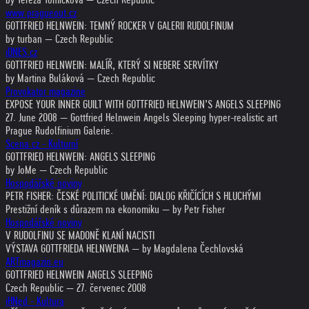
www.pragueout.cz
GOTTFRIED HELNWEIN: TEMNÝ ROCKER V GALERII RUDOLFINUM
by turban — Czech Republic
iDNES.cz
GOTTFRIED HELNWEIN: MALÍŘ, KTERÝ SI NEBERE SERVÍTKY
by Martina Buláková — Czech Republic
Provokator magazine
EXPOSE YOUR INNER GUILT WITH GOTTFRIED HELNWEIN’S ANGELS SLEEPING
27. June 2008 — Gottfried Helnwein Angels Sleeping hyper-realistic art
Prague Rudolfinium Galerie.
Scena.cz - Kulturní
GOTTFRIED HELNWEIN: ANGELS SLEEPING
by JoMe — Czech Republic
Hospodářské noviny
PETR FISHER: ČESKÉ POLITICKÉ UMĚNÍ: DIALOG KŘIČÍCÍCH S HLUCHÝMI
Prestižní deník s důrazem na ekonomiku — by Petr Fisher
Hospodářské noviny
V RUDOLFINU SE MADONĚ KLANÍ NACISTI
VÝSTAVA GOTTFRIEDA HELNWEINA — by Magdalena Čechlovská
ARTmagazin.eu
GOTTFRIED HELNWEIN ANGELS SLEEPING
Czech Republic — 27. červenec 2008
iHNed - Kultura