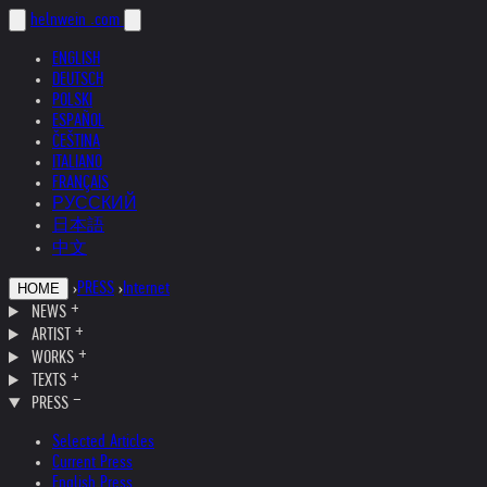
helnwein
.com
ENGLISH
DEUTSCH
POLSKI
ESPAÑOL
ČEŠTINA
ITALIANO
FRANÇAIS
РУССКИЙ
日本語
中文
›
PRESS
›
Internet
HOME
NEWS
ARTIST
WORKS
TEXTS
PRESS
Selected Articles
Current Press
English Press