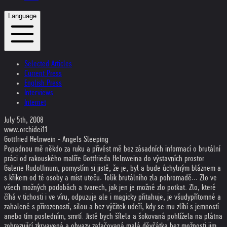
Language
Selected Articles
Current Press
English Press
Interviews
Internet
July 5th, 2008
www.orchidei11
Gottfried Helnwein - Angels Sleeping
Popadnou mě někdo za ruku a přivést mě bez zásadních informací o brutální
práci od rakouského malíře Gottfrieda Helnweina do výstavních prostor
Galerie Rudolfinum, pomyslím si jistě, že je, byl a bude úchylným bláznem a
s křikem od té osoby a míst uteču. Tolik brutálního zla pohromadě... Zlo ve
všech možných podobách a tvarech, jak jen je možné zlo potkat. Zlo, které
číhá v tichosti i ve víru, odpuzuje ale i magicky přitahuje, je všudypřítomné a
zahalené s přirozeností, silou a bez výčitek udeří, kdy se mu zlíbí s jemností
anebo tím posledním, smrtí. Jistě bych šílela a šokovaná pohlížela na plátna
zobrazující zkrvavená a obvazy zafačovaná malá děvčátka bez možnosti jim