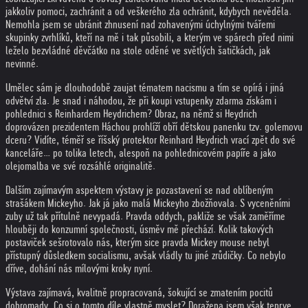
jakkoliv pomoci, zachránit a od veškerého zla ochránit, kdybych nevěděla.
Nemohla jsem se ubránit zhnusení nad zohavenými úchylnými tvářemi
skupinky zvrhlíků, kteří na mě i tak působili, a kterým ve spárech před nimi
leželo bezvládné děvčátko na stole oděné ve světlých šatičkách, jak
nevinné.
Umělec sám je dlouhodobě zaujat tématem nacismu a tím se opírá i jiná
odvětví zla. Je snad i náhodou, že při koupi vstupenky zdarma získám i
pohlednici s Reinhardem Heydrichem? Obraz, na němž si Heydrich
doprovázen prezidentem Háchou prohlíží obří dětskou panenku tzv. golemovu
dceru? Vidíte, téměř se říšský protektor Reinhard Heydrich vrací zpět do své
kanceláře… po tolika letech, alespoň na pohlednicovém papíře a jako
olejomalba ve své rozsáhlé originalitě.
Dalším zajímavým aspektem výstavy je pozastavení se nad oblíbeným
strašákem Mickeyho. Jak já jako malá Mickeyho zbožňovala. S vyceněními
zuby už tak přítulně nevypadá. Pravda oddych, pakliže se však zaměříme
hlouběji do konzumní společnosti, úsměv mě přechází. Kolik takových
postaviček sešrotovalo nás, kterým sice pravda Mickey mouse nebyl
přístupný důsledkem socialismu, avšak vládly tu jiné zrůdičky. Co nebylo
dříve, dohání nás mílovými kroky nyní.
Výstava zajímavá, kvalitně propracovaná, šokující se zmatením pocitů
dohromady. Co si o tomto díle vlastně myslet? Doražena jsem však teprve