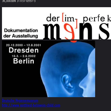
36,00
ISBN 3-7757-0997-5
Deutsche Hygienemuseum
http://www.gottfried-helnwein-child.com