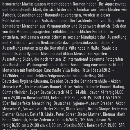
historischer Machtsituation verschiebbaren Normen haben. Die Aggressivität
und Lebensfeindlichkeit, die sich hinter nur scheinbar wertfreien Idealen wie
Ästhetik, Gesundheit oder Rationalität verbergen, werden in dieser
Publikation anhand von Aufsätzen namhafter Fachleute und von Biografien
behinderter Menschen aus Vergangenheit und Gegenwart deutlich. Sich den
von den Medien propagierten Leitbildern menschlicher Perfektion zu
entziehen, stellt einen ersten Schritt zu sozialer Mündigkeit dar. Ausstellung
und Publikation wollen Denkanstöße dazu geben.
Anlässlich dieser 2.
Ausstellungsstation zeigt die Kunsthalle Villa Kobe in Halle (Saale)
die
ebenfalls vom Hygiene-Museum und Aktion Mensch konzipierten
Ausstellung:
Bilder, die noch fehlten. 21 international bekannte Fotografen
aus Kunst und Werbung
eröffnen in dieser Ausstellung eine neue Sicht auf
Menschen mit Handicaps.
Kunsthalle Villa Kobe, Halle (Saale)
28.2. -
3.02
Bilder, die noch fehlten
Zeitgenössiche Fotografie
Hrsg. Stiftung
Deutsches Hygiene-Museum, Dresden,
Deutsche Behindertenhilfe - Aktion
Mensch e.V., Texte von
Klaus Honnef, Heike Zirden, Gabriele Honnef-Harling,
Günther
Heinrich, Evgen Bavcar
Deutsch
144 S., 74 Abb., davon 44 farbig
24,00
cm x 29,80 cm Broschur
2000, lieferbar
EUR 25,-, SFR 45,-
ISBN 3-7757-0978-
9
Der (im)perfekte Mensch
Hrsg. Deutsches Hygiene-Museum Dresden, Aktion
Mensch
e.V., Vorwort von Dieter Stolte, Klaus Vogel, Gisela Staupe,
Texte von
Dietmar Kamper, Detlef B. Linke, Peter Gorsen,
Dieter Mattner, Dietmar Mieth,
Peter Sloterdijk, Heike Zirden
u.a.
Deutsch
264 S., 126 Abb., davon 76
farbig
16,50 cm x 24,00 cm x 1,90 cm, Broschur
2001, lieferbar
EUR 19,80, SFR