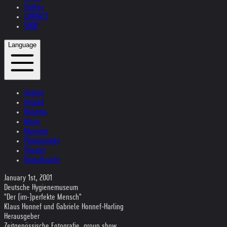
Videos
CONTACT
SHOP
Language
Austria
Ireland
Helvetia
Music
Museum
Photography
Theater
Kristallnacht
January 1st, 2001
Deutsche Hygienemuseum
"Der (im-)perfekte Mensch"
Klaus Honnef und Gabriele Honnef-Harling
Herausgeber
Zeitgenössische Fotografie, group show