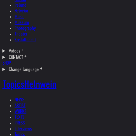
Ireland
Helvetia
Music
Museum
Photography
Theater
Kristallnacht
Videos
CONTACT
SHOP
Change language
Topics
Helnwein
NEWS
ARTIST
WORKS
TEXTS
PRESS
Interviews
Topics