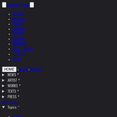
helnwein
.com
ENGLISH
DEUTSCH
POLSKI
ESPAÑOL
ČEŠTINA
ITALIANO
FRANÇAIS
РУССКИЙ
日本語
中文
›
Topics
›
Museum
HOME
NEWS
ARTIST
WORKS
TEXTS
PRESS
Interviews
Topics
Austria