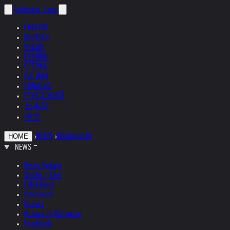
helnwein
.com
ENGLISH
DEUTSCH
POLSKI
ESPAÑOL
ČEŠTINA
ITALIANO
FRANÇAIS
РУССКИЙ
日本語
中文
›
NEWS
›
Bibliography
HOME
NEWS
News Update
Studio + Live
Exhibitions
Interviews
Quotes
Quotes by Helnwein
Feedback