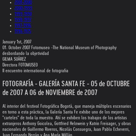
2001-2000
2000-1999
1999-1998
1998-1997
1997-1996
1996-1975
January 1st, 2007
01. October 2007 Fotomuseo -The National Museum of Photography
desbordando la objetividad
GILMA SUÁREZ
Directora FOTOMUSEO
II encuentro international de fotografia
FOTOGRAFÍA - GALERÍA SANTA FE - 05 de OCTUBRE
de 2007 A 06 de NOVIEMBRE de 2007
Al interior del festival Fotográfica Bogotá, que maneja múltiples escenarios
en torno a esta práctica, la Galería Santa Fe exhibe uno de los mejores
"carteles" de toda la muestra. Ahí se exhiben los trabajos de los artistas
extranjeros Anthony Goicolea, Gottfried Helnwein y Katrin Freisager, y obras
nacionales de Guillermo Riveros, Nicolás Consuegra, Juan Pablo Echeverri,
Juan Fernando Herrán y Ana María Millán.