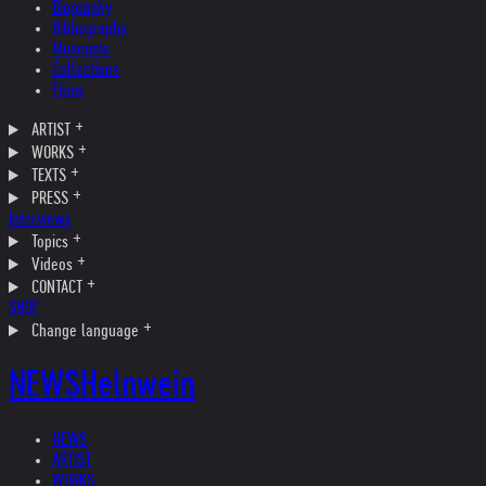
Biography
Bibliography
Museums
Collections
Films
ARTIST
WORKS
TEXTS
PRESS
Interviews
Topics
Videos
CONTACT
SHOP
Change language
NEWS
Helnwein
NEWS
ARTIST
WORKS