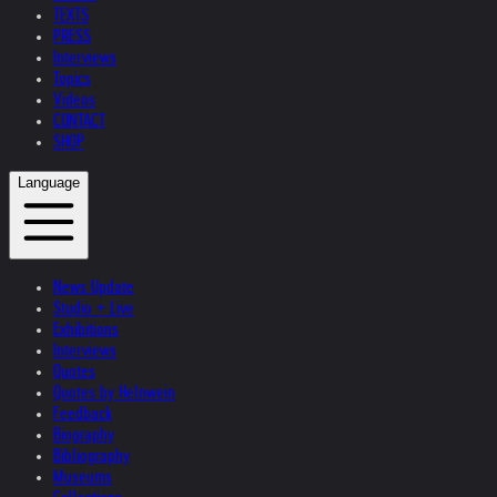
TEXTS
PRESS
Interviews
Topics
Videos
CONTACT
SHOP
Language
News Update
Studio + Live
Exhibitions
Interviews
Quotes
Quotes by Helnwein
Feedback
Biography
Bibliography
Museums