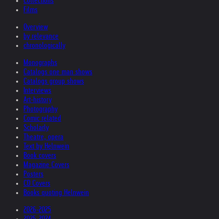
Collections
Films
Overview
by relevance
chronologically
Monographs
Catalogs one man shows
Catalogs group shows
Interviews
Art-history
Photography
Comic related
Scholarly
Theatre, opera
Text by Helnwein
Book covers
Magazine Covers
Posters
CD Covers
Books quoting Helnwein
2026-2025
2025-2024