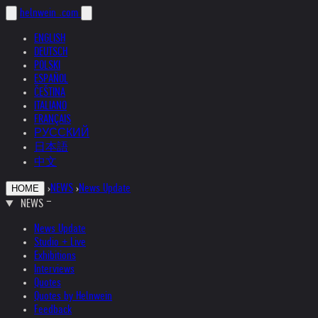
helnwein
.com
ENGLISH
DEUTSCH
POLSKI
ESPAÑOL
ČEŠTINA
ITALIANO
FRANÇAIS
РУССКИЙ
日本語
中文
›
NEWS
›
News Update
HOME
NEWS
News Update
Studio + Live
Exhibitions
Interviews
Quotes
Quotes by Helnwein
Feedback