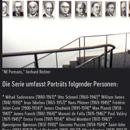
"48 Portraits," Gerhard Richter
Die Serie umfasst Porträts folgender Personen:
* Mihail Sadoveanu (1880-1961)
* Otto Schmeil (1860-1942)
* William James
(1842-1910)
* Jean Sibelius (1865-1957)
* Hans Pfitzner (1969-1949)
* Frédéric
Joliot-Curie (1900-1958)
* James Chadwick (1891-1974)
* Max Planck (1858-
1947)
* James Franck (1882-1964)
* Manuel de Falla (1876-1946)
* Paul Valéry
(1871-1945)
* Enrico Fermi (1901-1954)
* Alfred Mombert (1872-1942)
*
Bjørnstjerne Bjørnson (1832-1910)
* Giacomo Puccini (1858-1924)
* Saint-John