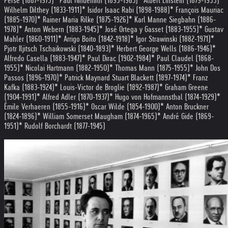
Perse (1887-1975)
* Paul Hindemith (1895-1963)
* Albert Einstein (1879-1955)
*
Wilhelm Dilthey (1833-1911)
* Isidor Isaac Rabi (1898-1988)
* François Mauriac
(1885-1970)
* Rainer Maria Rilke (1875-1926)
* Karl Manne Siegbahn (1886-
1978)
* Anton Webern (1883-1945)
* José Ortega y Gasset (1883-1955)
* Gustav
Mahler (1860-1911)
* Arrigo Boito (1842-1918)
* Igor Strawinski (1882-1971)
*
Pjotr Iljitsch Tschaikowski (1840-1893)
* Herbert George Wells (1886-1946)
*
Alfredo Casella (1883-1947)
* Paul Dirac (1902-1984)
* Paul Claudel (1868-
1955)
* Nicolai Hartmann (1882-1950)
* Thomas Mann (1875-1955)
* John Dos
Passos (1896-1970)
* Patrick Maynard Stuart Blackett (1897-1974)
* Franz
Kafka (1883-1924)
* Louis-Victor de Broglie (1892-1987)
* Graham Greene
(1904-1991)
* Alfred Adler (1870-1937)
* Hugo von Hofmannsthal (1874-1929)
*
Émile Verhaeren (1855-1916)
* Oscar Wilde (1854-1900)
* Anton Bruckner
(1824-1896)
* William Somerset Maugham (1874-1965)
* André Gide (1869-
1951)
* Rudolf Borchardt (1877-1945)