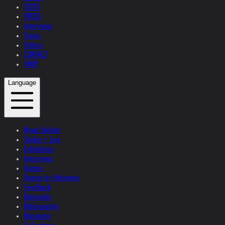
TEXTS
PRESS
Interviews
Topics
Videos
CONTACT
SHOP
Language
News Update
Studio + Live
Exhibitions
Interviews
Quotes
Quotes by Helnwein
Feedback
Biography
Bibliography
Museums