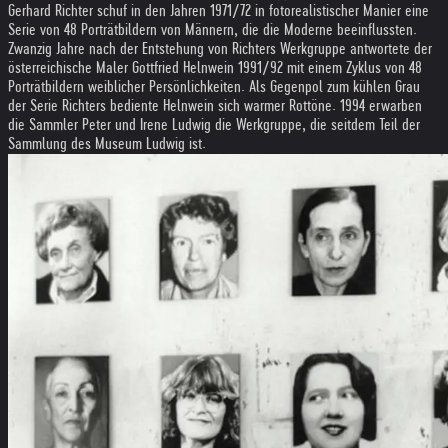
Gerhard Richter schuf in den Jahren 1971/72 in fotorealistischer Manier eine
Serie von 48 Porträtbildern von Männern, die die Moderne beeinflussten.
Zwanzig Jahre nach der Entstehung von Richters Werkgruppe antwortete der
österreichische Maler Gottfried Helnwein 1991/92 mit einem Zyklus von 48
Porträtbildern weiblicher Persönlichkeiten. Als Gegenpol zum kühlen Grau
der Serie Richters bediente Helnwein sich warmer Rottöne. 1994 erwarben
die Sammler Peter und Irene Ludwig die Werkgruppe, die seitdem Teil der
Sammlung des Museum Ludwig ist.