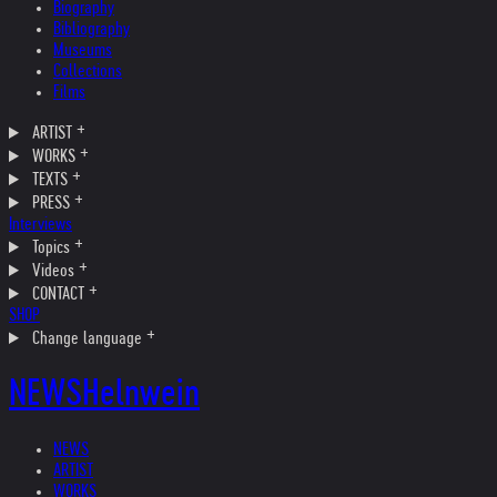
Biography
Bibliography
Museums
Collections
Films
ARTIST
WORKS
TEXTS
PRESS
Interviews
Topics
Videos
CONTACT
SHOP
Change language
NEWS
Helnwein
NEWS
ARTIST
WORKS