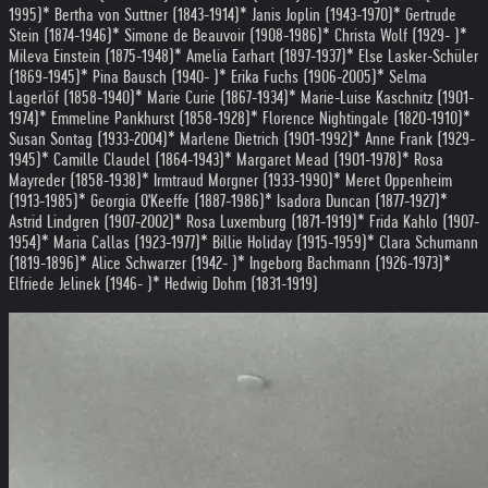
1995)
* Bertha von Suttner (1843-1914)
* Janis Joplin (1943-1970)
* Gertrude
Stein (1874-1946)
* Simone de Beauvoir (1908-1986)
* Christa Wolf (1929- )
*
Mileva Einstein (1875-1948)
* Amelia Earhart (1897-1937)
* Else Lasker-Schüler
(1869-1945)
* Pina Bausch (1940- )
* Erika Fuchs (1906-2005)
* Selma
Lagerlöf (1858-1940)
* Marie Curie (1867-1934)
* Marie-Luise Kaschnitz (1901-
1974)
* Emmeline Pankhurst (1858-1928)
* Florence Nightingale (1820-1910)
*
Susan Sontag (1933-2004)
* Marlene Dietrich (1901-1992)
* Anne Frank (1929-
1945)
* Camille Claudel (1864-1943)
* Margaret Mead (1901-1978)
* Rosa
Mayreder (1858-1938)
* Irmtraud Morgner (1933-1990)
* Meret Oppenheim
(1913-1985)
* Georgia O'Keeffe (1887-1986)
* Isadora Duncan (1877-1927)
*
Astrid Lindgren (1907-2002)
* Rosa Luxemburg (1871-1919)
* Frida Kahlo (1907-
1954)
* Maria Callas (1923-1977)
* Billie Holiday (1915-1959)
* Clara Schumann
(1819-1896)
* Alice Schwarzer (1942- )
* Ingeborg Bachmann (1926-1973)
*
Elfriede Jelinek (1946- )
* Hedwig Dohm (1831-1919)