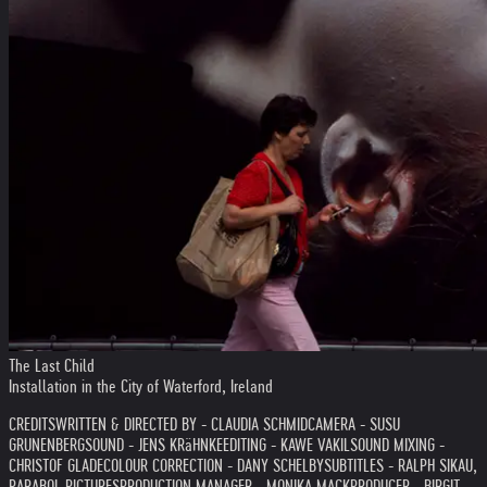
The Last Child
Installation in the City of Waterford, Ireland
CREDITS
WRITTEN & DIRECTED BY - CLAUDIA SCHMID
CAMERA - SUSU
GRUNENBERG
SOUND - JENS KRäHNKE
EDITING - KAWE VAKIL
SOUND MIXING -
CHRISTOF GLADE
COLOUR CORRECTION - DANY SCHELBY
SUBTITLES - RALPH SIKAU,
PARABOL PICTURES
PRODUCTION MANAGER - MONIKA MACK
PRODUCER - BIRGIT