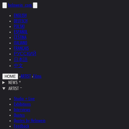
helnwein
.com
ENGLISH
DEUTSCH
POLSKI
ESPAÑOL
ČEŠTINA
ITALIANO
FRANÇAIS
РУССКИЙ
日本語
中文
›
ARTIST
›
Films
HOME
NEWS
ARTIST
Studio + Live
Exhibitions
Interviews
Quotes
Quotes by Helnwein
Feedback