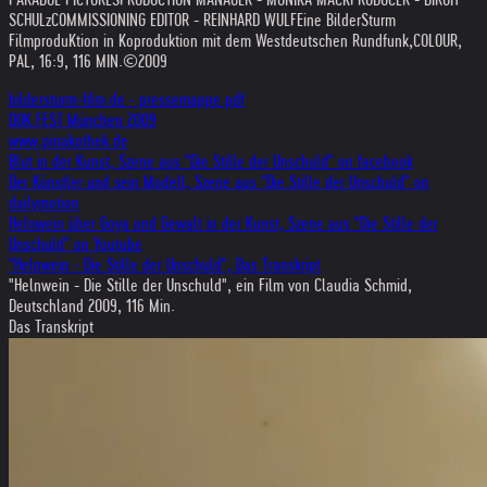
SCHULz
COMMISSIONING EDITOR - REINHARD WULF
Eine BilderSturm
FilmproduKtion in Koproduktion mit dem Westdeutschen Rundfunk,
COLOUR,
PAL, 16:9, 116 MIN.
©2009
bildersturm-film.de - pressemappe.pdf
DOK.FEST München 2009
www.pinakothek.de
Blut in der Kunst, Szene aus "Die Stille der Unschuld" on facebook
Der Künstler und sein Modell, Szene aus "Die Stille der Unschuld" on
dailymotion
Helnwein über Goya und Gewalt in der Kunst, Szene aus "Die Stille der
Unschuld" on Youtube
"Helnwein - Die Stille der Unschuld", Das Transkript
"Helnwein - Die Stille der Unschuld", ein Film von Claudia Schmid,
Deutschland 2009, 116 Min.
Das Transkript