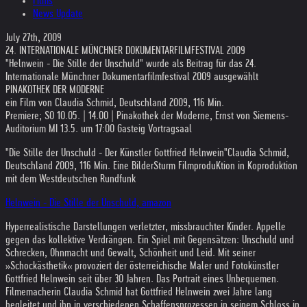
Films
News Update
July 27th, 2009
24. INTERNATIONALE MÜNCHNER DOKUMENTARFILMFESTIVAL 2009
"Helnwein - Die Stille der Unschuld" wurde als Beitrag für das 24.
Internationale Münchner Dokumentarfilmfestival 2009 ausgewählt
PINAKOTHEK DER MODERNE
ein Film von Claudia Schmid, Deutschland 2009, 116 Min.
Premiere; SO 10.05. | 14.00 | Pinakothek der Moderne, Ernst von Siemens-
Auditorium MI 13.5. um 17:00 Gasteig Vortragsaal
"Die Stille der Unschuld - Der Künstler Gottfried Helnwein"
Claudia Schmid,
Deutschland 2009, 116 Min. Eine BilderSturm FilmproduKtion in Koproduktion
mit dem Westdeutschen Rundfunk
Helnwein - Die Stille der Unschuld, amazon
Hyperrealistische Darstellungen verletzter, missbrauchter Kinder. Appelle
gegen das kollektive Verdrängen. Ein Spiel mit Gegensätzen: Unschuld und
Schrecken, Ohnmacht und Gewalt, Schönheit und Leid. Mit seiner
»Schockästhetik« provoziert der österreichische Maler und Fotokünstler
Gottfried Helnwein seit über 30 Jahren. Das Portrait eines Unbequemen.
Filmemacherin Claudia Schmid hat Gottfried Helnwein zwei Jahre lang
begleitet und ihn in verschiedenen Schaffensprozessen in seinem Schloss in