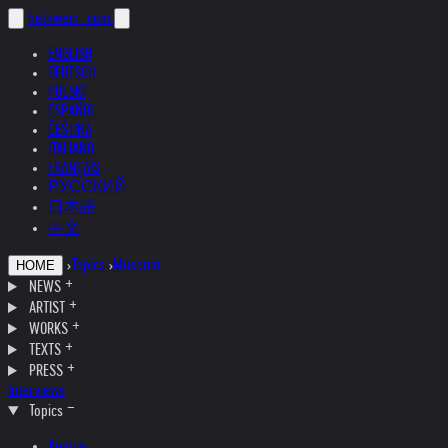
helnwein
.com
ENGLISH
DEUTSCH
POLSKI
ESPAÑOL
ČEŠTINA
ITALIANO
FRANÇAIS
РУССКИЙ
日本語
中文
›
Topics
›
Museum
HOME
NEWS
ARTIST
WORKS
TEXTS
PRESS
Interviews
Topics
Austria