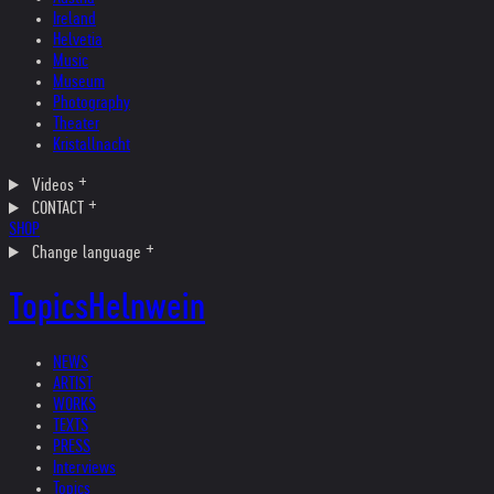
Ireland
Helvetia
Music
Museum
Photography
Theater
Kristallnacht
Videos
CONTACT
SHOP
Change language
Topics
Helnwein
NEWS
ARTIST
WORKS
TEXTS
PRESS
Interviews
Topics