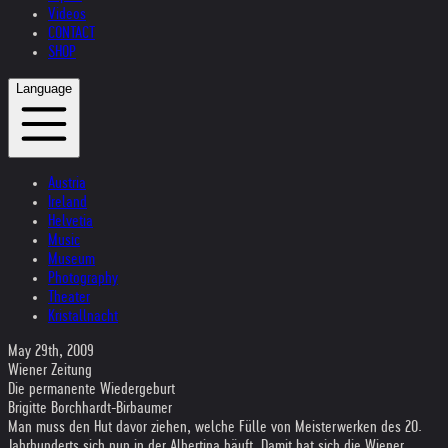
Videos
CONTACT
SHOP
Language
Austria
Ireland
Helvetia
Music
Museum
Photography
Theater
Kristallnacht
May 29th, 2009
Wiener Zeitung
Die permanente Wiedergeburt
Brigitte Borchhardt-Birbaumer
Man muss den Hut davor ziehen, welche Fülle von Meisterwerken des 20.
Jahrhunderts sich nun in der Albertina häuft. Damit hat sich die Wiener