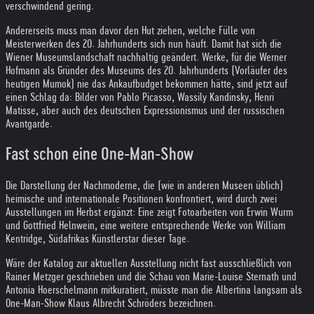
verschwindend gering.
Andererseits muss man davor den Hut ziehen, welche Fülle von
Meisterwerken des 20. Jahrhunderts sich nun häuft. Damit hat sich die
Wiener Museumslandschaft nachhaltig geändert. Werke, für die Werner
Hofmann als Gründer des Museums des 20. Jahrhunderts (Vorläufer des
heutigen Mumok) nie das Ankaufbudget bekommen hätte, sind jetzt auf
einen Schlag da: Bilder von Pablo Picasso, Wassily Kandinsky, Henri
Matisse, aber auch des deutschen Expressionismus und der russischen
Avantgarde.
Fast schon eine One-Man-Show
Die Darstellung der Nachmoderne, die (wie in anderen Museen üblich)
heimische und internationale Positionen konfrontiert, wird durch zwei
Ausstellungen im Herbst ergänzt: Eine zeigt Fotoarbeiten von Erwin Wurm
und Gottfried Helnwein, eine weitere entsprechende Werke von William
Kentridge, Südafrikas Künstlerstar dieser Tage.
Wäre der Katalog zur aktuellen Ausstellung nicht fast ausschließlich von
Rainer Metzger geschrieben und die Schau von Marie-Louise Sternath und
Antonia Hoerschelmann mitkuratiert, müsste man die Albertina langsam als
One-Man-Show Klaus Albrecht Schröders bezeichnen.