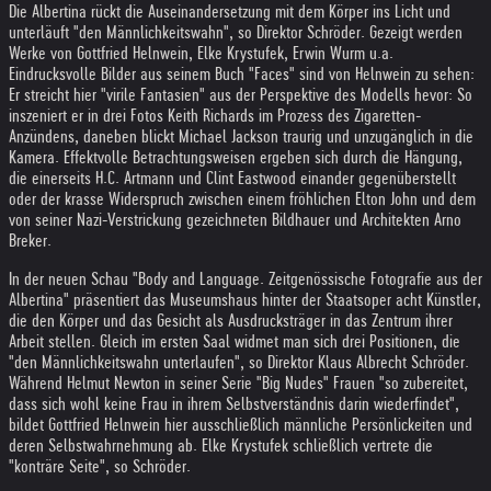
Die Albertina rückt die Auseinandersetzung mit dem Körper ins Licht und
unterläuft "den Männlichkeitswahn", so Direktor Schröder. Gezeigt werden
Werke von Gottfried Helnwein, Elke Krystufek, Erwin Wurm u.a.
Eindrucksvolle Bilder aus seinem Buch "Faces" sind von Helnwein zu sehen:
Er streicht hier "virile Fantasien" aus der Perspektive des Modells hevor: So
inszeniert er in drei Fotos Keith Richards im Prozess des Zigaretten-
Anzündens, daneben blickt Michael Jackson traurig und unzugänglich in die
Kamera. Effektvolle Betrachtungsweisen ergeben sich durch die Hängung,
die einerseits H.C. Artmann und Clint Eastwood einander gegenüberstellt
oder der krasse Widerspruch zwischen einem fröhlichen Elton John und dem
von seiner Nazi-Verstrickung gezeichneten Bildhauer und Architekten Arno
Breker.
In der neuen Schau "Body and Language. Zeitgenössische Fotografie aus der
Albertina" präsentiert das Museumshaus hinter der Staatsoper acht Künstler,
die den Körper und das Gesicht als Ausdrucksträger in das Zentrum ihrer
Arbeit stellen. Gleich im ersten Saal widmet man sich drei Positionen, die
"den Männlichkeitswahn unterlaufen", so Direktor Klaus Albrecht Schröder.
Während Helmut Newton in seiner Serie "Big Nudes" Frauen "so zubereitet,
dass sich wohl keine Frau in ihrem Selbstverständnis darin wiederfindet",
bildet Gottfried Helnwein hier ausschließlich männliche Persönlickeiten und
deren Selbstwahrnehmung ab. Elke Krystufek schließlich vertrete die
"konträre Seite", so Schröder.