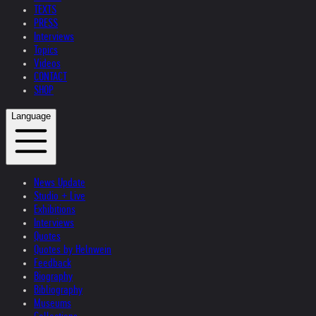
TEXTS
PRESS
Interviews
Topics
Videos
CONTACT
SHOP
Language
News Update
Studio + Live
Exhibitions
Interviews
Quotes
Quotes by Helnwein
Feedback
Biography
Bibliography
Museums