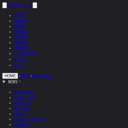
helnwein
.com
ENGLISH
DEUTSCH
POLSKI
ESPAÑOL
ČEŠTINA
ITALIANO
FRANÇAIS
РУССКИЙ
日本語
中文
›
NEWS
›
News Update
HOME
NEWS
News Update
Studio + Live
Exhibitions
Interviews
Quotes
Quotes by Helnwein
Feedback