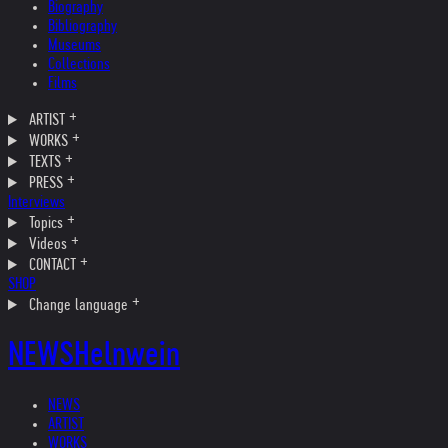
Biography
Bibliography
Museums
Collections
Films
ARTIST
WORKS
TEXTS
PRESS
Interviews
Topics
Videos
CONTACT
SHOP
Change language
NEWS
Helnwein
NEWS
ARTIST
WORKS