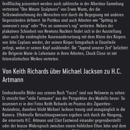
Großflächig präsentiert werden auch zahlreiche in der Albertina-Sammlung
vertretene "One Minute Sculptures" von Erwin Wurm, der die
Selbstwahrnehmung des Menschen erst durch die Begegnung mit anderen
Gegenständen definiert. Im Portikus sind auch Arbeiten wie "Spitting in
someone's soup" oder "Pee on someone's rug" vertreten. Neben der
plakativen Schönheit von Newtons Nackten findet sich in der Ausstellung
aber auch die eindringliche Auseinandersetzung mit dem Altern des Körpers
von John Coplans wieder, der seinen Körper fotografisch in Einzelteile
zerlegt, wobei er seinen Kopf ausblendet. Die "Jugend unserer Zeit" belichtet
die Belgierin Marie-Jo Lafontaine in ihren Arbeiten, Chuck Close ist mit
fotorealistischen Werken vertreten.
Von Keith Richards über Michael Jackson zu H.C.
Artmann
Eindrucksvolle Bilder aus seinem Buch "Faces" sind von Helnwein zu sehen:
Er streicht hier "virile Fantasien" aus der Perspektive des Modells hevor: So
inszeniert er in drei Fotos Keith Richards im Prozess des Zigaretten-
Anzündens, daneben blickt Michael Jackson traurig und unzugänglich in die
Kamera. Effektvolle Betrachtungsweisen ergeben sich durch die Hängung,
die einerseits H.C. Artmann und Clint Eastwood einander gegenüberstellt
oder der krasse Widerspruch zwischen einem fröhlichen Elton John und dem