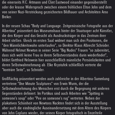
die einerseits H.C. Artmann und Clint Eastwood einander gegenüberstellt
oder der krasse Widerspruch zwischen einem fröhlichen Elton John und dem
von seiner Nazi-Verstrickung gezeichneten Bildhauer und Architekten Arno
Breker.
In der neuen Schau "Body and Language. Zeitgenössische Fotografie aus der
Albertina" präsentiert das Museumshaus hinter der Staatsoper acht Künstler,
die den Körper und das Gesicht als Ausdrucksträger in das Zentrum ihrer
Arbeit stellen. Gleich im ersten Saal widmet man sich drei Positionen, die
"den Männlichkeitswahn unterlaufen", so Direktor Klaus Albrecht Schröder.
Während Helmut Newton in seiner Serie "Big Nudes" Frauen "so zubereitet,
dass sich wohl keine Frau in ihrem Selbstverständnis darin wiederfindet",
bildet Gottfried Helnwein hier ausschließlich männliche Persönlickeiten und
deren Selbstwahrnehmung ab. Elke Krystufek schließlich vertrete die
"konträre Seite", so Schröder.
Großflächig präsentiert werden auch zahlreiche in der Albertina-Sammlung
vertretene "One Minute Sculptures" von Erwin Wurm, der die
Selbstwahrnehmung des Menschen erst durch die Begegnung mit anderen
Gegenständen definiert. Im Portikus sind auch Arbeiten wie "Spitting in
someone's soup" oder "Pee on someone's rug" vertreten. Neben der
plakativen Schönheit von Newtons Nackten findet sich in der Ausstellung
aber auch die eindringliche Auseinandersetzung mit dem Altern des Körpers
von John Coplans wieder, der seinen Körper fotografisch in Einzelteile