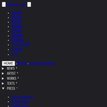
helnwein
.com
ENGLISH
DEUTSCH
POLSKI
ESPAÑOL
ČEŠTINA
ITALIANO
FRANÇAIS
РУССКИЙ
日本語
中文
›
PRESSE
›
ausgewählte Artikel
HOME
NEWS
ARTIST
WORKS
TEXTS
PRESS
Selected Articles
Current Press
English Press