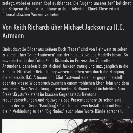
zerlegt, wobei er seinen Kopf ausblendet. Die "Jugend unserer Zeit" belichtet
die Belgierin Marie-Jo Lafontaine in ihren Arbeiten, Chuck Close ist mit
fotorealistischen Werken vertreten.
Von Keith Richards über Michael Jackson zu H.C.
Artmann
Eindrucksvolle Bilder aus seinem Buch "Faces" sind von Helnwein zu sehen:
Er streicht hier "virile Fantasien" aus der Perspektive des Modells hevor: So
inszeniert er in drei Fotos Keith Richards im Prozess des Zigaretten-
Anzündens, daneben blickt Michael Jackson traurig und unzugänglich in die
Kamera. Effektvolle Betrachtungsweisen ergeben sich durch die Hängung,
die einerseits H.C. Artmann und Clint Eastwood einander gegenüberstellt
oder der krasse Widerspruch zwischen einem fröhlichen Elton John und dem
von seiner Nazi-Verstrickung gezeichneten Bildhauer und Architekten Arno
Breker.
Krystufek steht im krassen Gegensatz zu Newtons
Frauendarstellungen und Helnweins Ego-Präsentationen: Zu sehen sind
neben der Foto-Serie "Pain(ting)?!" auch noch zwei Installation mit Puppen,
die in Verbindung zu den "Big Nudes" auch ohne Worte Bände sprechen.