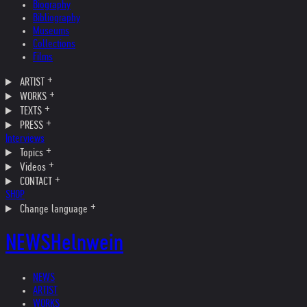
Biography
Bibliography
Museums
Collections
Films
ARTIST
WORKS
TEXTS
PRESS
Interviews
Topics
Videos
CONTACT
SHOP
Change language
NEWS
Helnwein
NEWS
ARTIST
WORKS