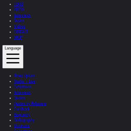
TEXTS
PRESS
Interviews
Topics
Videos
CONTACT
SHOP
Language
News Update
Studio + Live
Exhibitions
Interviews
Quotes
Quotes by Helnwein
Feedback
Biography
Bibliography
Museums