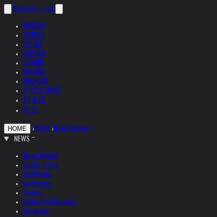
helnwein
.com
ENGLISH
DEUTSCH
POLSKI
ESPAÑOL
ČEŠTINA
ITALIANO
FRANÇAIS
РУССКИЙ
日本語
中文
›
NEWS
›
News Update
HOME
NEWS
News Update
Studio + Live
Exhibitions
Interviews
Quotes
Quotes by Helnwein
Feedback