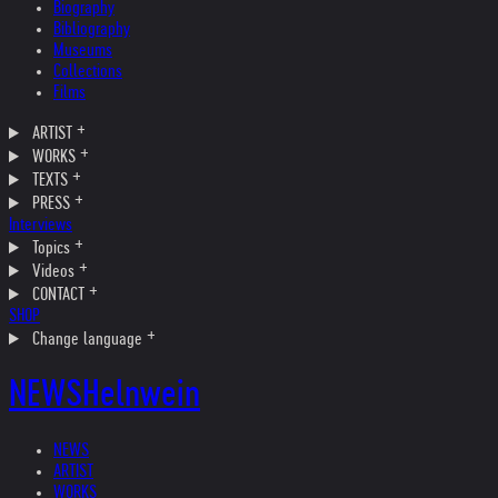
Biography
Bibliography
Museums
Collections
Films
ARTIST
WORKS
TEXTS
PRESS
Interviews
Topics
Videos
CONTACT
SHOP
Change language
NEWS
Helnwein
NEWS
ARTIST
WORKS