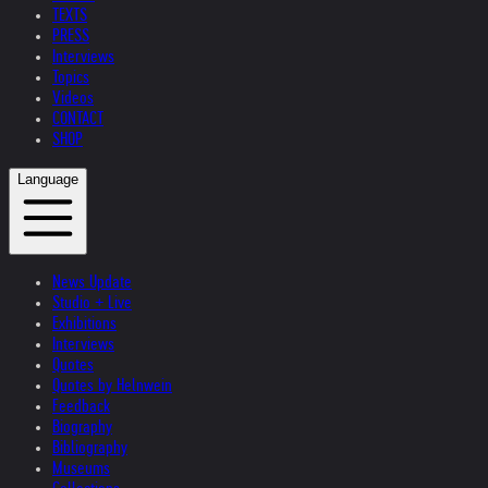
TEXTS
PRESS
Interviews
Topics
Videos
CONTACT
SHOP
Language
News Update
Studio + Live
Exhibitions
Interviews
Quotes
Quotes by Helnwein
Feedback
Biography
Bibliography
Museums