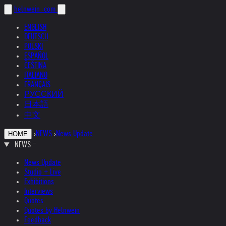
helnwein
.com
ENGLISH
DEUTSCH
POLSKI
ESPAÑOL
ČEŠTINA
ITALIANO
FRANÇAIS
РУССКИЙ
日本語
中文
›
NEWS
›
News Update
HOME
NEWS
News Update
Studio + Live
Exhibitions
Interviews
Quotes
Quotes by Helnwein
Feedback