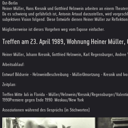
Ost-Berlin
Heiner Müller, Hans Kresnik und Gottfried Helnwein arbeiten an einem Theater
Da es schwierig und gefährlich ist, Antonin Artaud darzustellen, wird vorgesc
subjektiven Vision folgend. Diese Entwürfe dienen Heiner Müller zur Reflektio
Möglicherweise ist dieses Vorgehen weg vom Expose einfacher.
Treffen am 23. April 1989, Wohnung Heiner Müller, 
Heiner Müller, Johann Kresnik, Gottfried Helnwein, Karl Regensburger, Andree 
Arbeitsablauf:
Entwurf Bildserie - Helnwein
Beschreibung - Müller
Umsetzung - Kresnik und Ivo
Zeitplan:
Treffen Mitte Juli in Florida - Müller/Helnwein/Kresnik/Regensburger/Valenti
1990
Premiere gegen Ende 1990: Moskau/New York
Assoziationen während des Gesprächs (in Stichworten)