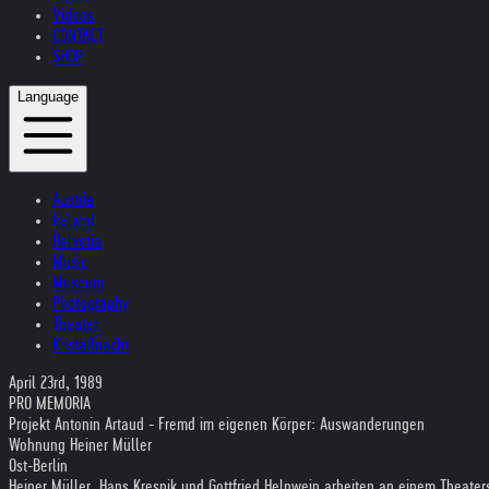
Videos
CONTACT
SHOP
Language
Austria
Ireland
Helvetia
Music
Museum
Photography
Theater
Kristallnacht
April 23rd, 1989
PRO MEMORIA
Projekt Antonin Artaud - Fremd im eigenen Körper: Auswanderungen
Wohnung Heiner Müller
Ost-Berlin
Heiner Müller, Hans Kresnik und Gottfried Helnwein arbeiten an einem Theater