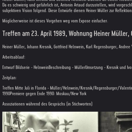
Da es schwierig und gefährlich ist, Antonin Artaud darzustellen, wird vorgesc
subjektiven Vision folgend. Diese Entwürfe dienen Heiner Müller zur Reflektio
Möglicherweise ist dieses Vorgehen weg vom Expose einfacher.
Treffen am 23. April 1989, Wohnung Heiner Müller, 
Heiner Müller, Johann Kresnik, Gottfried Helnwein, Karl Regensburger, Andree 
Arbeitsablauf:
Entwurf Bildserie - Helnwein
Beschreibung - Müller
Umsetzung - Kresnik und Ivo
Zeitplan:
Treffen Mitte Juli in Florida - Müller/Helnwein/Kresnik/Regensburger/Valenti
1990
Premiere gegen Ende 1990: Moskau/New York
Assoziationen während des Gesprächs (in Stichworten)