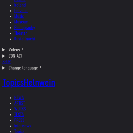
Ireland
Helvetia
Music
Museum
Photography
Theater
Kristallnacht
Videos
CONTACT
SHOP
Change language
Topics
Helnwein
NEWS
ARTIST
WORKS
TEXTS
PRESS
Interviews
Topics