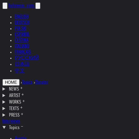
helnwein
.com
ENGLISH
DEUTSCH
POLSKI
ESPAÑOL
ČEŠTINA
ITALIANO
FRANÇAIS
РУССКИЙ
日本語
中文
›
Topics
›
Theater
HOME
NEWS
ARTIST
WORKS
TEXTS
PRESS
Interviews
Topics
Austria