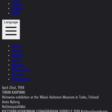
Videos
CONTACT
SHOP
Language
Austria
Ireland
Helvetia
Music
Museum
Photography
Theater
Kristallnacht
April 22nd, 1998
TURUN KAUPUNKI
Helnwein-exhibition at the Wäinö Aaltonen Museum in Turku, Finland
Anita Nyberg
Hallintopäällikkö
KULTTUURILAUTAKUNNAN LISÄMÄÄRÄRAHA VUODELLE 1998 Kulttuurilautakunta