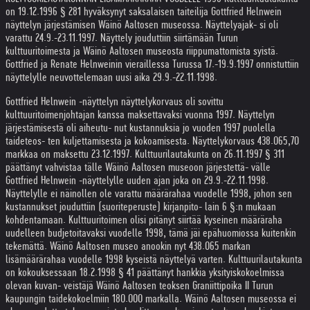
on 19.12.1996 § 281 hyväksynyt saksalaisen taiteilija Gottfried Helnwein
näyttelyn järjestämisen Wäinö Aaltosen museossa. Näyttelyajak- si oli
varattu 24.9.-23.11.1997. Näyttely jouduttiin siirtämään Turun
kulttuuritoimesta ja Wäinö Aaltosen museosta riippumattomista syistä.
Gottfried ja Renate Helnweinin vieraillessa Turussa 17.-19.9.1997 onnistuttiin
näyttelylle neuvottelemaan uusi aika 29.9.-22.11.1998.
Gottfried Helnwein -näyttelyn näyttelykorvaus oli sovittu
kulttuuritoimenjohtajan kanssa maksettavaksi vuonna 1997. Näyttelyn
järjestämisestä oli aiheutu- nut kustannuksia jo vuoden 1997 puolella
taideteos- ten kuljettamisesta ja kokoamisesta. Näyttelykorvaus 438.065,70
markkaa on maksettu 23.12.1997. Kulttuurilautakunta on 26.11.1997 § 311
päättänyt vahvistaa tälle Wäinö Aaltosen museoon järjestettä- välle
Gottfried Helnwein -näyttelylle uuden ajan joka on 29.9.-22.11.1998.
Näyttelylle ei näinollen ole varattu määrärahaa vuodelle 1998, johon sen
kustannukset jouduttiin (suoriteperuste) kirjanpito- lain 6 §:n mukaan
kohdentamaan. Kulttuuritoimen olisi pitänyt siirtää kyseinen määräraha
uudelleen budjetoitavaksi vuodelle 1998, tämä jäi epähuomiossa kuitenkin
tekemättä. Wäinö Aaltosen museo anookin nyt 438.065 markan
lisämäärärahaa vuodelle 1998 kyseistä näyttelyä varten. Kulttuurilautakunta
on kokouksessaan 18.2.1998 § 41 päättänyt hankkia yksityiskokoelmissa
olevan kuvan- veistäjä Wäinö Aaltosen teoksen Graniittipoika II Turun
kaupungin taidekokoelmiin 180.000 markalla. Wäinö Aaltosen museossa ei