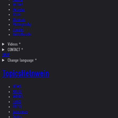
Ireland
Helvetia
Music
Museum
Photography
Theater
Kristallnacht
Videos
CONTACT
SHOP
Change language
Topics
Helnwein
NEWS
ARTIST
WORKS
TEXTS
PRESS
Interviews
Topics