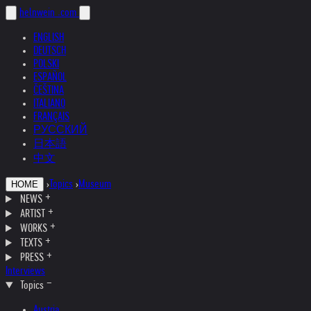
helnwein
.com
ENGLISH
DEUTSCH
POLSKI
ESPAÑOL
ČEŠTINA
ITALIANO
FRANÇAIS
РУССКИЙ
日本語
中文
›
Topics
›
Museum
HOME
NEWS
ARTIST
WORKS
TEXTS
PRESS
Interviews
Topics
Austria