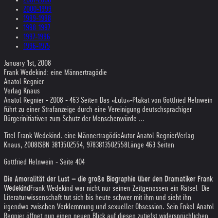
2000-1999
1999-1998
1998-1997
1997-1996
1996-1975
January 1st, 2008
Frank Wedekind: eine Männertragödie‎
Anatol Regnier
Verlag Knaus
Anatol Regnier - 2008 - 463 Seiten Das «Lulu»-Plakat von Gottfried Helnwein
führt zu einer Strafanzeige durch eine Vereinigung deutschsprachiger
Bürgerinitiativen zum Schutz der Menschenwürde ...
Titel Frank Wedekind: eine Männertragödie
Autor Anatol Regnier
Verlag
Knaus, 2008
ISBN 3813502554, 9783813502558
Länge 463 Seiten
Gottfried Helnwein - Seite 404
Die Amoralität der Lust – die große Biographie über den Dramatiker Frank
Wedekind
Frank Wedekind war nicht nur seinen Zeitgenossen ein Rätsel. Die
Literaturwissenschaft tut sich bis heute schwer mit ihm und sieht ihn
irgendwo zwischen Verklemmung und sexueller Obsession. Sein Enkel Anatol
Regnier öffnet nun einen neuen Blick auf diesen zutiefst widersprüchlichen