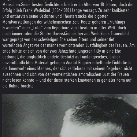
Menschen.
Seine besten Gedichte schrieb er im Alter von 18 Jahren, doch der
Erfolg blieb Frank Wedekind (1864-1918) lange versagt. Zu sehr karikierten
und entlarvten seine Gedichte und Theaterstücke die bigotten
Moralvorstellungen der wilhelminischen Zeit. Heute gehören „Frühlings
Erwachen“ oder „Lulu“ zum Repertoire von Theatern in aller Welt, doch
noch immer rufen die Stücke Unverständnis hervor. Wedekinds Frauenbild
war geprägt von der schwierigen Ehe seiner Eltern und seiner tief
wurzelnden Angst vor der männervernichtenden Lustfähigkeit der Frauen. Am
Ende fühlte er sich von der zwei Jahrzehnte jüngeren Tilly in eine Ehe
gedrängt, die unglücklich endete.
Gestützt auf umfangreiches, bisher
unveröffentlichtes Material gelingen Anatol Regnier erhellende Einblicke in
die Innenwelt eines Mannes, der sich zeitlebens mit seinem Begehren nicht
aussöhnen und sich von der vermeintlichen amoralischen Lust der Frauen
nicht lösen konnte – und der diese starken Emotionen in genialer Form auf
die Bühne brachte.