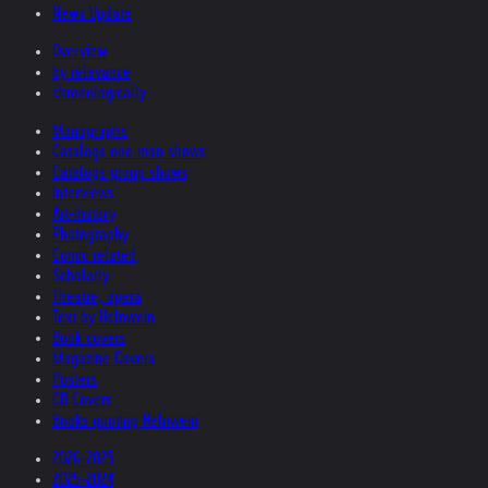
News Update
Overview
by relevance
chronologically
Monographs
Catalogs one man shows
Catalogs group shows
Interviews
Art-history
Photography
Comic related
Scholarly
Theatre, opera
Text by Helnwein
Book covers
Magazine Covers
Posters
CD Covers
Books quoting Helnwein
2026-2025
2025-2024