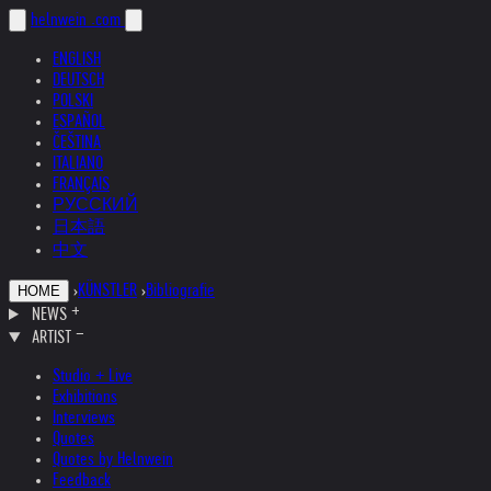
helnwein
.com
ENGLISH
DEUTSCH
POLSKI
ESPAÑOL
ČEŠTINA
ITALIANO
FRANÇAIS
РУССКИЙ
日本語
中文
›
KÜNSTLER
›
Bibliografie
HOME
NEWS
ARTIST
Studio + Live
Exhibitions
Interviews
Quotes
Quotes by Helnwein
Feedback