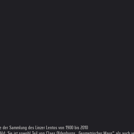
e der Sammlung des Linzer Lentos von 1900 bis 2010
ild: Sie ist sowohl Teil von Claes Oldenburgs „Geometrischer Maus“ als auch v