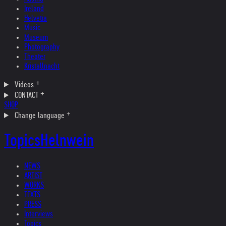
Ireland
Helvetia
Music
Museum
Photography
Theater
Kristallnacht
Videos
CONTACT
SHOP
Change language
Topics
Helnwein
NEWS
ARTIST
WORKS
TEXTS
PRESS
Interviews
Topics