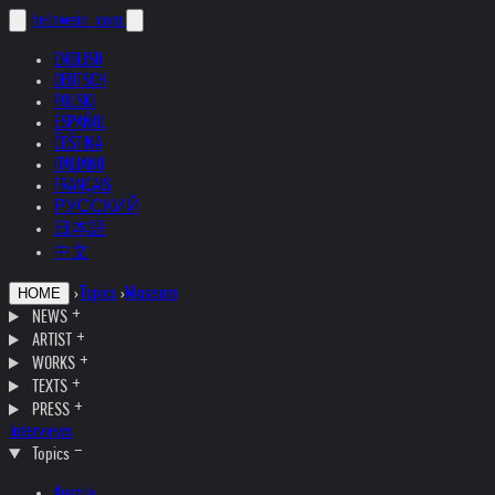
helnwein
.com
ENGLISH
DEUTSCH
POLSKI
ESPAÑOL
ČEŠTINA
ITALIANO
FRANÇAIS
РУССКИЙ
日本語
中文
›
Topics
›
Museum
HOME
NEWS
ARTIST
WORKS
TEXTS
PRESS
Interviews
Topics
Austria