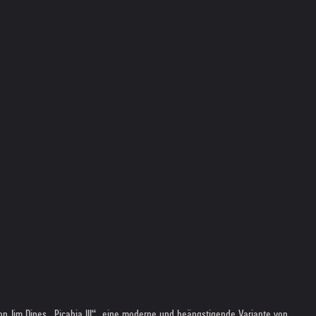
on Jim Dines „Picabia III“, eine moderne und beängstigende Variante von