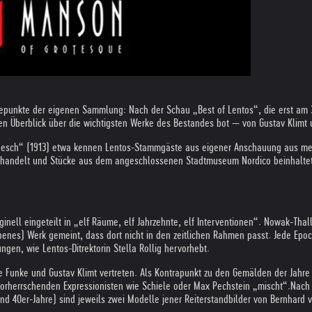
punkte der eigenen Sammlung: Nach der Schau „Best of Lentos“, die erst am 31
n Überblick über die wichtigsten Werke des Bestandes bot — von Gustav Klimt 
enesch“ (1913) etwa kennen Lentos-Stammgäste aus eigener Anschauung aus mehre
andelt und Stücke aus dem angeschlossenen Stadtmuseum Nordico beinhaltet, 
nell eingeteilt in „elf Räume, elf Jahrzehnte, elf Interventionen“. Nowak-Thall
benes) Werk gemeint, dass dort nicht in den zeitlichen Rahmen passt. Jede Epo
gen, wie Lentos-Ditrektorin Stella Rollig hervorhebt.
e Funke und Gustav Klimt vertreten. Als Kontrapunkt zu den Gemälden der Jahr
 vorherrschenden Expressionisten wie Schiele oder Max Pechstein „mischt“.
Nach 
d 40er-Jahre) sind jeweils zwei Modelle jener Reiterstandbilder von Bernhard v