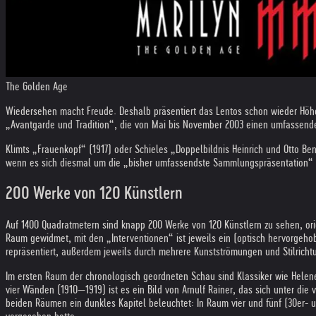
The Golden Age
Wiedersehen macht Freude. Deshalb präsentiert das Lentos schon wieder Höhe
„Avantgarde und Tradition“, die von Mai bis November 2003 einen umfassende
Klimts „Frauenkopf“ (1917) oder Schieles „Doppelbildnis Heinrich und Otto B
wenn es sich diesmal um die „bisher umfassendste Sammlungspräsentation“ h
200 Werke von 120 Künstlern
Auf 1400 Quadratmetern sind knapp 200 Werke von 120 Künstlern zu sehen, origi
Raum gewidmet, mit den „Interventionen“ ist jeweils ein (optisch hervorgeho
repräsentiert, außerdem jeweils durch mehrere Kunstströmungen und Stilrichtun
Im ersten Raum der chronologisch geordneten Schau sind Klassiker wie Helen
vier Wänden (1910—1919) ist es ein Bild von Arnulf Rainer, das sich unter die
beiden Räumen ein dunkles Kapitel beleuchtet: In Raum vier und fünf (30er- un