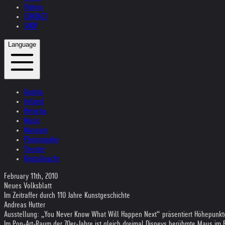
Videos
CONTACT
SHOP
Language
Austria
Ireland
Helvetia
Music
Museum
Photography
Theater
Kristallnacht
February 11th, 2010
Neues Volksblatt
Im Zeitraffer durch 110 Jahre Kunstgeschichte
Andreas Hutter
Ausstellung: „You Never Know What Will Happen Next“ präsentiert Höhepunkt
Im Pop-Art-Raum der 70er-Jahre ist gleich dreimal Disneys berühmte Maus im B