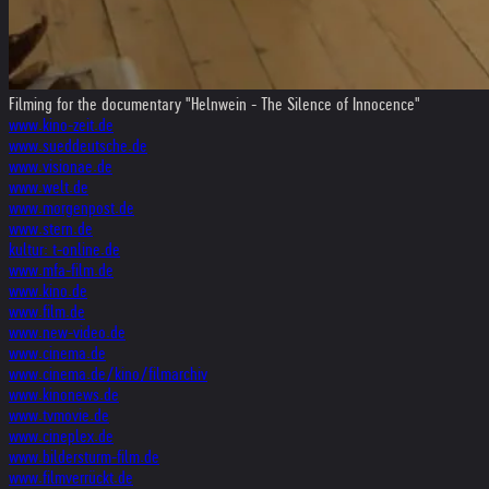
Filming for the documentary "Helnwein - The Silence of Innocence"
www.kino-zeit.de
www.sueddeutsche.de
www.visionae.de
www.welt.de
www.morgenpost.de
www.stern.de
kultur: t-online.de
www.mfa-film.de
www.kino.de
www.film.de
www.new-video.de
www.cinema.de
www.cinema.de/kino/filmarchiv
www.kinonews.de
www.tvmovie.de
www.cineplex.de
www.bildersturm-film.de
www.filmverrückt.de