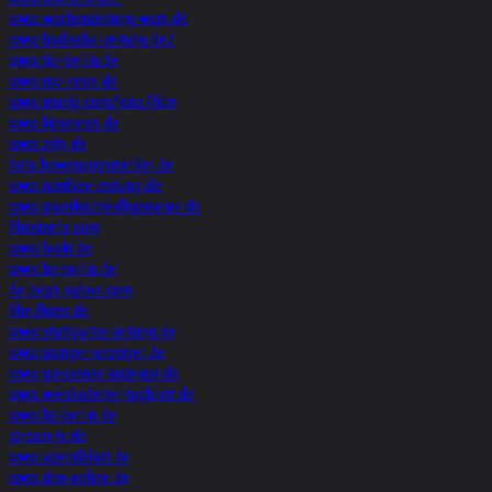
www.wochenzeitung-wom.de
www.badische-zeitung.de/
www.tip-berlin.de
www.nw-news.de
www.munig.com/kino/film
www.kinonews.de
www.zitty.de
beta.bewegungsmelder.de
www.nordsee-zeitung.de
www.maerkischeallgemeine.de
filmsmela.com
www.looki.de
www.bz-berlin.de
de.news.yahoo.com
film.fluter.de
www.stuttgarter-zeitung.de
www.usinger-anzeiger.de
www.giessener-anzeiger.de
www.wiesbadener-tagblatt.de
www.bz-berlin.de
stream-tv.de
www.abendblatt.de
www.dnn-online.de