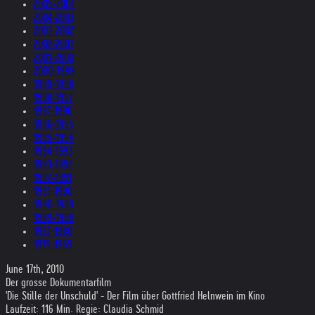
2005-2004
2004-2003
2003-2002
2002-2001
2001-2000
2000-1999
1999-1998
1998-1997
1997-1996
1996-1995
1995-1994
1994-1993
1993-1992
1992-1991
1991-1990
1990-1989
1989-1988
1987-1980
1979-1969
June 17th, 2010
Der grosse Dokumentarfilm
'Die Stille der Unschuld' - Der Film über Gottfried Helnwein im Kino
Laufzeit: 116 Min. Regie: Claudia Schmid