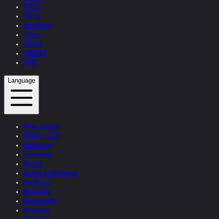
TEXTS
PRESS
Interviews
Topics
Videos
CONTACT
SHOP
Language
News Update
Studio + Live
Exhibitions
Interviews
Quotes
Quotes by Helnwein
Feedback
Biography
Bibliography
Museums