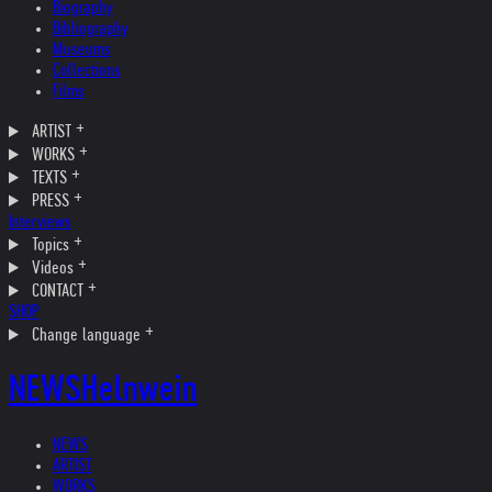
Biography
Bibliography
Museums
Collections
Films
ARTIST
WORKS
TEXTS
PRESS
Interviews
Topics
Videos
CONTACT
SHOP
Change language
NEWS
Helnwein
NEWS
ARTIST
WORKS