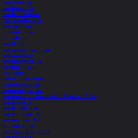
www.24bilder.net
www.kinopolis.de
www.berlin.de/kino/
film-dienst.kim-info.de
www.spielfilm.de
de.sevenload.com
cinemathek.eu
www.filmz.de
www.meinkinoprogramm.de
www.cinemaxx.de
www.movieworlds.com
www.prosieben.de/
moviemates.de
www.filmposter-archiv.de
de.movies.yahoo.com
www.moviereporter.net
www.cineman.ch - Kinostart in der Schweiz - 21.5.2010
www.antenne.de
www.berlinonline.de
www.rhein-zeitung.de
www.main-spitze.de/
kino.meinestadt.de
cinecitta.de/filmkunstkinos
www.munichx.de/