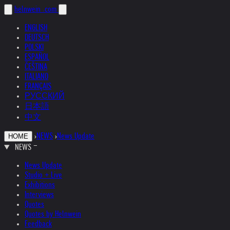
helnwein
.com
ENGLISH
DEUTSCH
POLSKI
ESPAÑOL
ČEŠTINA
ITALIANO
FRANÇAIS
РУССКИЙ
日本語
中文
›
NEWS
›
News Update
HOME
NEWS
News Update
Studio + Live
Exhibitions
Interviews
Quotes
Quotes by Helnwein
Feedback