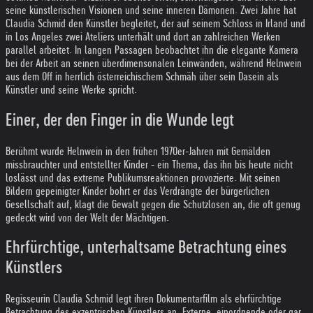
seine künstlerischen Visionen und seine inneren Dämonen. Zwei Jahre hat
Claudia Schmid den Künstler begleitet, der auf seinem Schloss in Irland und
in Los Angeles zwei Ateliers unterhält und dort an zahlreichen Werken
parallel arbeitet. In langen Passagen beobachtet ihn die elegante Kamera
bei der Arbeit an seinen überdimensonalen Leinwänden, während Helnwein
aus dem Off in herrlich österreichischem Schmäh über sein Dasein als
Künstler und seine Werke spricht.
Einer, der den Finger in die Wunde legt
Berühmt wurde Helnwein in den frühen 1970er-Jahren mit Gemälden
missbrauchter und entstellter Kinder - ein Thema, das ihn bis heute nicht
loslässt und das extreme Publikumsreaktionen provozierte. Mit seinen
Bildern gepeinigter Kinder bohrt er das Verdrängte der bürgerlichen
Gesellschaft auf, klagt die Gewalt gegen die Schutzlosen an, die oft genug
gedeckt wird von der Welt der Mächtigen.
Ehrfürchtige, unterhaltsame Betrachtung eines
Künstlers
Regisseurin Claudia Schmid legt ihren Dokumentarfilm als ehrfürchtige
Betrachtung des exzentrischen Künstlers an. Externe, einordnende oder gar