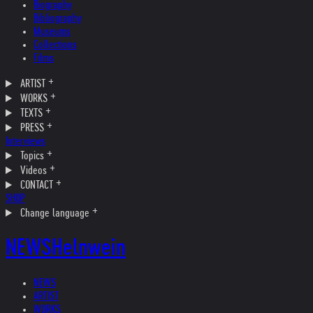
Biography
Bibliography
Museums
Collections
Films
ARTIST
WORKS
TEXTS
PRESS
Interviews
Topics
Videos
CONTACT
SHOP
Change language
NEWS
Helnwein
NEWS
ARTIST
WORKS