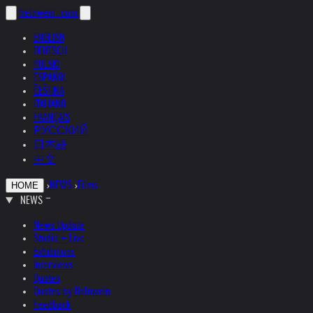
helnwein
.com
ENGLISH
DEUTSCH
POLSKI
ESPAÑOL
ČEŠTINA
ITALIANO
FRANÇAIS
РУССКИЙ
日本語
中文
›
NEWS
›
Films
HOME
NEWS
News Update
Studio + Live
Exhibitions
Interviews
Quotes
Quotes by Helnwein
Feedback