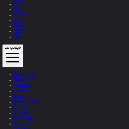
TEXTS
PRESS
Interviews
Topics
Videos
CONTACT
SHOP
Language
News Update
Studio + Live
Exhibitions
Interviews
Quotes
Quotes by Helnwein
Feedback
Biography
Bibliography
Museums