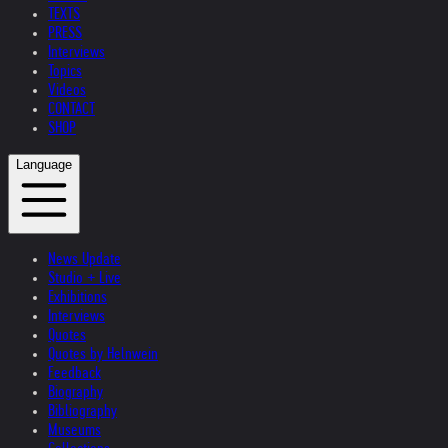
TEXTS
PRESS
Interviews
Topics
Videos
CONTACT
SHOP
Language
News Update
Studio + Live
Exhibitions
Interviews
Quotes
Quotes by Helnwein
Feedback
Biography
Bibliography
Museums