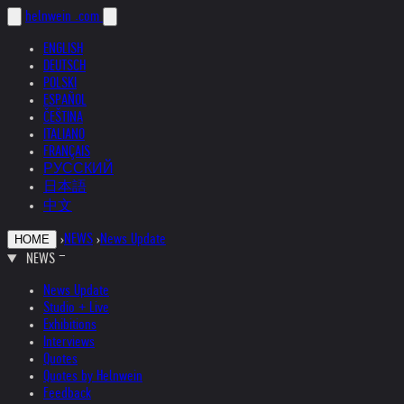
helnwein
.com
ENGLISH
DEUTSCH
POLSKI
ESPAÑOL
ČEŠTINA
ITALIANO
FRANÇAIS
РУССКИЙ
日本語
中文
›
NEWS
›
News Update
HOME
NEWS
News Update
Studio + Live
Exhibitions
Interviews
Quotes
Quotes by Helnwein
Feedback