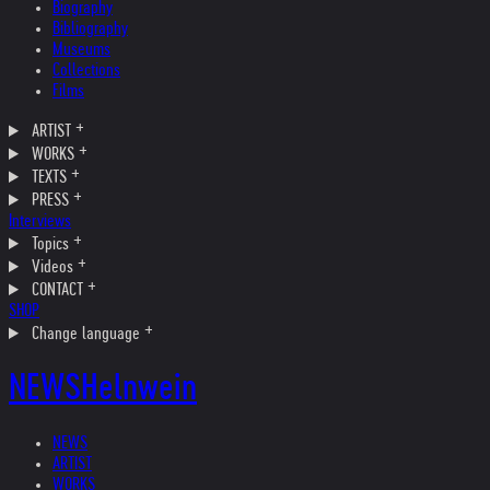
Biography
Bibliography
Museums
Collections
Films
ARTIST
WORKS
TEXTS
PRESS
Interviews
Topics
Videos
CONTACT
SHOP
Change language
NEWS
Helnwein
NEWS
ARTIST
WORKS