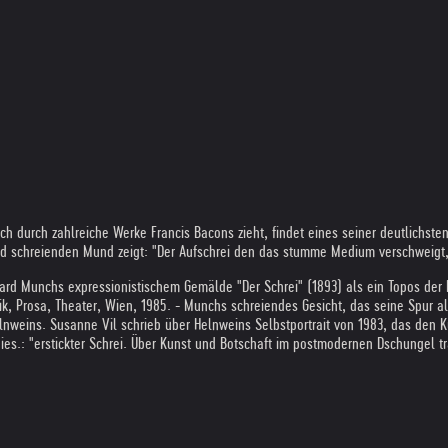
durch zahlreiche Werke Francis Bacons zieht, findet eines seiner deutlichsten Z
d schreienden Mund zeigt: "Der Aufschrei den das stumme Medium verschweigt, b
ward Munchs expressionistischem Gemälde "Der Schrei" (1893) als ein Topos der 
rik, Prosa, Theater, Wien, 1985. - Munchs schreiendes Gesicht, das seine Spur 
ed Helnweins. Susanne Vil schrieb über Helnweins Selbstportrait von 1983, das de
s.: "erstickter Schrei. Über Kunst und Botschaft im postmodernen Dschungel tran