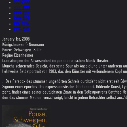
2001-2000
2000-1999
1999-1998
1998-1997
1997-1996
1996-1975
January 1st, 2008
Königshausen & Neumann
Pause. Schweigen. Stille.
Regine Elzenheimer
Dramaturgien der Abwesenheit im postdramatischen Musik-Theater.
Munchs schreiendes Gesicht, das seine Spur als Anspielung unter anderem auch 
Helnweins Selbstportrait von 1983, das den Künstler mit verbundenem Kopf un
...Das Paradox des stummen ungehörten Schreis durchzieht nicht erst seit Ed
Signum einer epoche> Das expressionistische Jahrhundert. Bildende Kunst, Ly
zieht, findet eines seiner deutlichsten Zitate in den Selbstportraits Gottfri
den das stumme Medium verschweigt, bricht in jedem Betrachter selbst aus."die