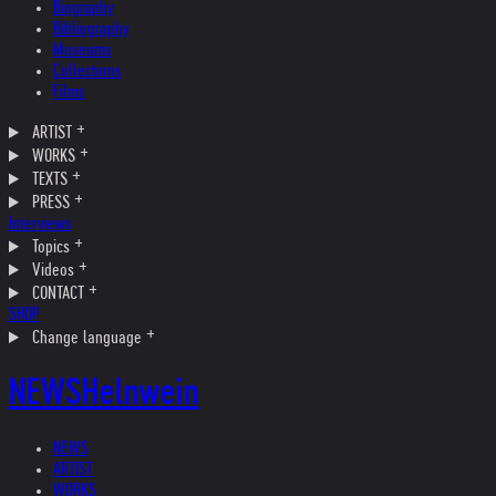
Biography
Bibliography
Museums
Collections
Films
ARTIST
WORKS
TEXTS
PRESS
Interviews
Topics
Videos
CONTACT
SHOP
Change language
NEWS
Helnwein
NEWS
ARTIST
WORKS