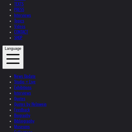
TEXTS
PRESS
Interviews
Topics
Videos
CONTACT
SHOP
Language
News Update
Studio + Live
Exhibitions
Interviews
Quotes
Quotes by Helnwein
Feedback
Biography
Bibliography
Museums