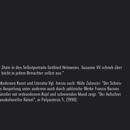
itate in den Selbstportraits Gottfried Helnweins. Susanne Vil schrieb über
richt in jedem Betrachter selbst aus."
Modernen Kunst und Literatur.
Vgl. hierzu auch: Hilde Zaloscer: "Der Schrei>
als Anspielung unter anderem auch durch zahlreiche Werke Francis Bacons
n Künstler mit verbundenem Kopf und schreienden Mund zeigt: "Der Aufschrei
skultureller Rätsel", in Polyaistesis 5, (1990).