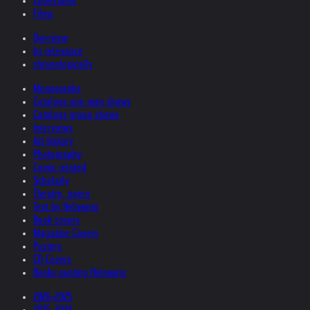
Collections
Films
Overview
by relevance
chronologically
Monographs
Catalogs one man shows
Catalogs group shows
Interviews
Art-history
Photography
Comic related
Scholarly
Theatre, opera
Text by Helnwein
Book covers
Magazine Covers
Posters
CD Covers
Books quoting Helnwein
2026-2025
2025-2024