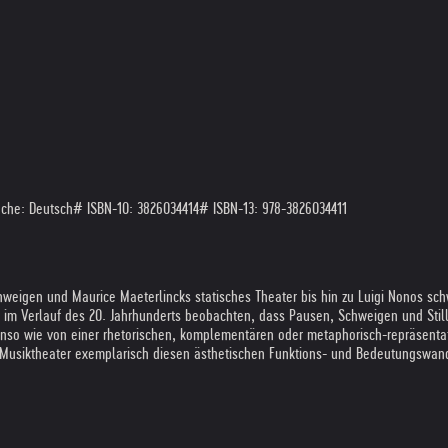
che: Deutsch
# ISBN-10: 3826034414
# ISBN-13: 978-3826034411
hweigen und Maurice Maeterlincks statisches Theater bis hin zu Luigi Nonos s
 im Verlauf des 20. Jahrhunderts beobachten, dass Pausen, Schweigen und Stille
enso wie von einer rhetorischen, komplementären oder metaphorisch-repräsentat
d Musiktheater exemplarisch diesen ästhetischen Funktions- und Bedeutungswand