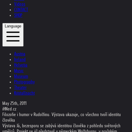
Videos
CONTACT
SHOP
Language
Austria
Ireland
Helvetia
Music
Museum
Photography
Theater
Kristallnacht
May 25th, 2011
iHNed.cz
Filozofie i humor v Rudolfinu. Výstava ukazuje, co všechno tvoří identitu
člověka
Výstava Já, bezesporu se zabývá identitou člověka z pohledu světových
umělců. Projekt se již představil v německém Wolfsburgu, v pražském