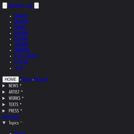
helnwein
.com
ENGLISH
DEUTSCH
POLSKI
ESPAÑOL
ČEŠTINA
ITALIANO
FRANÇAIS
РУССКИЙ
日本語
中文
›
Topics
›
Museum
HOME
NEWS
ARTIST
WORKS
TEXTS
PRESS
Interviews
Topics
Austria