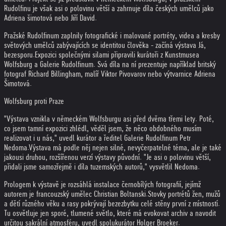
Rudolfinu je však asi o polovinu větší a zahrnuje díla českých umělců jako
Adriena šimotová nebo Jiří David.
Pražské Rudolfinum zaplnily fotografické i malované portréty, videa a kresby
světových umělců zabývajících se identitou člověka - začíná výstava Já,
bezesporu.
Expozici společnými silami připravili kurátoři z Kunstmusea
Wolfsburg a Galerie Rudolfinum. Svá díla na ní prezentuje například britský
fotograf Richard Billingham, malíř Viktor Pivovarov nebo výtvarnice Adriena
Šimotová.
Wolfsburg proti Praze
"Výstava vznikla v německém Wolfsburgu asi před dvěma třemi lety. Poté,
co jsem tamní expozici zhlédl, věděl jsem, že něco obdobného musím
realizovat i u nás," uvedl kurátor a ředitel Galerie Rudolfinum Petr
Nedoma.
Výstava má podle něj nejen silné, nevyčerpatelné téma, ale je také
jakousi druhou, rozšířenou verzí výstavy původní. "Je asi o polovinu větší,
přidali jsme samozřejmě i díla tuzemských autorů," vysvětlil Nedoma.
Prologem k výstavě je rozsáhlá instalace černobílých fotografií, jejímž
autorem je francouzský umělec Christian Boltanski.
Stovky portrétů žen, mužů
a dětí různého věku a rasy pokrývají bezezbytku celé stěny první z místností.
Tu osvětluje jen sporé, tlumené světlo, které má evokovat archiv a navodit
určitou sakrální atmosféru, uvedl spolukurátor Holger Broeker.