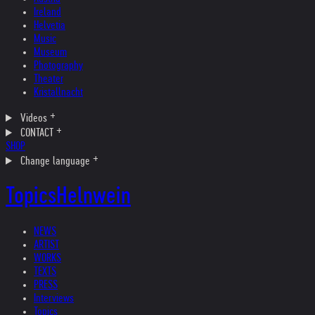
Ireland
Helvetia
Music
Museum
Photography
Theater
Kristallnacht
Videos
CONTACT
SHOP
Change language
Topics
Helnwein
NEWS
ARTIST
WORKS
TEXTS
PRESS
Interviews
Topics