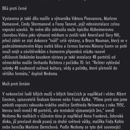
Bílá proti černé
Vystaveno je také dílo malíře a výtvarníka Viktora Pivovarova, Marlene
Dumasové, Cindy Shermanové a Fiony Tanové, jejíž videoinstalace celou
expozici uzavírá. Ve svém díle zobrazila muže trpícího Alzheimerovou
chorobou.
Video jako výtvarné médium si zvolili také Američané Gary Hill,
jehož záběr se stal dokonce "tváří" celé výstavy, a Bruce Nauman, který se v
padesátiminutovém klipu natírá bílou a černou barvou.
Nánosy barev se poté
snaží smýt a návštěvníkům s humorem připomíná otázku rasové
odlišnosti.
Unikátním kouskem výstavy je také instalace 48 portrétů od
německého malíře Gerharda Richtera z počátku 70. let. "Richter vyhledal
snímky 48 osobností světové kultury, vědy a politiky, které přetvořil do
většího formátu," doplnil Nedoma.
Muži proti ženám
V nekonečné řadě bílých mužů v bílých límečcích je například i vědec Albert
Einstein, spisovatelé Graham Greene nebo Franz Kafka. "Přímo proti nim jsme
umístili expozici rakousko-irského umělce Gottfrieda Helnweina z roku 1992,
kterou tvoří rovněž 48 portrétů, ale tentokrát významných žen," uvedl
Nedoma.
Na malbách v růžovém tónu je například Anna Franková, židovská
dívka, jíž proslavil deník psaný za druhé světové války, malířka Frida Kahlo
nebo herečka Marlene Dietrichová. Podle Nedomy se tyto dvě související