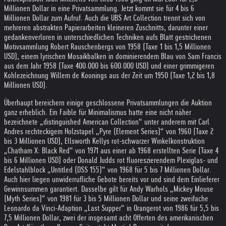
Millionen Dollar in eine Privatsammlung. Jetzt kommt sie für 4 bis 6
Millionen Dollar zum Aufruf. Auch die UBS Art Collection trennt sich von
mehreren abstrakten Papierarbeiten kleineren Zuschnitts, darunter einer
gedankenverloren in unterschiedlichen Techniken aufs Blatt gestrichenen
Motivsammlung Robert Rauschenbergs von 1958 (Taxe 1 bis 1,5 Millionen
USD), einem lyrischen Mosaikbalken in dominierendem Blau von Sam Francis
aus dem Jahr 1958 (Taxe 400.000 bis 600.000 USD) und einer grimmigeren
Kohlezeichnung Willem de Koonings aus der Zeit um 1950 (Taxe 1,2 bis 1,8
Millionen USD).
Überhaupt bereichern einige geschlossene Privatsammlungen die Auktion
ganz erheblich. Ein Faible für Minimalismus hatte eine nicht näher
bezeichnete „distinguished American Collection“ unter anderem mit Carl
Andres rechteckigem Holzstapel „Pyre (Element Series)“ von 1960 (Taxe 2
bis 3 Millionen USD), Ellsworth Kellys rot-schwarzer Winkelkonstruktion
„Chatham X: Black Red“ von 1971 aus einer ab 1968 erstellten Serie (Taxe 4
bis 6 Millionen USD) oder Donald Judds rot fluoreszierendem Plexiglas- und
Edelstahlblock „Untitled (DSS 155)“ von 1968 für 5 bis 7 Millionen Dollar.
Auch hier liegen unwiderrufliche Gebote bereits vor und sind dem Einlieferer
Gewinnsummen garantiert. Dasselbe gilt für Andy Warhols „Mickey Mouse
(Myth Series)“ von 1981 für 3 bis 5 Millionen Dollar und seine zweifache
Leonardo da Vinci-Adaption „Last Supper“ in Orangerot von 1986 für 5,5 bis
7,5 Millionen Dollar, zwei der insgesamt acht Offerten des amerikanischen