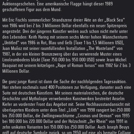
Auktionsgeschehen. Eine amerikanische Flagge hängt dieser 1989
geschaffenen Figur aus dem Mund.
Mit Eric Fischls sommerlicher Strandszene dreier Akte an der „Black Sea“
von 1986 wird bei 2 bis 3 Millionen Dollar ebenfalls ein neuer Spitzenpreis
angestrebt. Drei der jüngeren Künstler weilen auch schon nicht mehr unter
den Lebenden: Keith Haring mit seinem sechs Meter hohen Männchenturm
„Untitled“ von 1986 in Rot, Blau und Gelb (Taxe 1 bis 1,5 Millionen USD),
Juan Muñoz mit seiner raumfüllenden Installation „The Wasteland“ von
1987, in der ein kleiner Bronzezwerg über das verwirrende Muster eines
Linoleumbodens blickt (Taxe 750.000 bis 950.000 USD) sowie Jean-Michel
Basquiat mit seinem kritzeligen „Rape of Roman Torsos“ von 1982 für 2 bis 3
Millionen Dollar.
Die ganz junge Kunst ist dann die Sache der nachfolgenden Tagesauktion.
Hier stehen nochmals rund 400 Positionen zur Verfügung, darunter auch eine
Suite mit deutschen Künstlern. Mit seinen materialreichen, die deutsche
Geschichte und Mythologie verwebenden Kunstwerken bestreitet Anselm
Kiefer an vorderster Front das Angebot mit. Seine Hochhausstandansicht mit
überlagerten Kleidern unter dem Titel „Lilith“ von 1998 rangiert bei 250.000
bis 350.000 Dollar, die Zwillingswachtürme „Cosmas und Demian“ von 1995
bei 180.000 bis 220.000 Dollar und der Holzschnitt „Der Rhein“ von 1991 in
zehn unikaten Varianten bei 150.000 bis 250.000 Dollar. Auch Joseph Beuys
griff auf deutsche Symbole zurück, so um 1950 auf eine als bemalte Collage