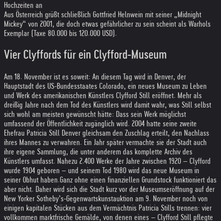
Hochzeiten an
Aus Österreich grüßt schließlich Gottfried Helnwein mit seiner „Midnight
Mickey“ von 2001, die doch etwas gefährlicher zu sein scheint als Warhols
Exemplar (Taxe 80.000 bis 120.000 USD).
Vier Clyffords für ein Clyfford-Museum
Am 18. November ist es soweit: An diesem Tag wird in Denver, der
Hauptstadt des US-Bundesstaates Colorado, ein neues Museum zu Leben
und Werk des amerikanischen Künstlers Clyfford Still eröffnet. Mehr als
dreißig Jahre nach dem Tod des Künstlers wird damit wahr, was Still selbst
sich wohl am meisten gewünscht hätte: Dass sein Werk möglichst
umfassend der Öffentlichkeit zugänglich wird. 2004 hatte seine zweite
Ehefrau Patricia Still Denver gleichsam den Zuschlag erteilt, den Nachlass
ihres Mannes zu verwahren. Ein Jahr später vermachte sie der Stadt auch
ihre eigene Sammlung, die unter anderem das komplette Archiv des
Künstlers umfasst. Nahezu 2.400 Werke der Jahre zwischen 1920 – Clyfford
wurde 1904 geboren – und seinem Tod 1980 wird das neue Museum in
seiner Obhut haben.
Ganz ohne einen finanziellen Grundstock funktioniert das
aber nicht. Daher wird sich die Stadt kurz vor der Museumseröffnung auf der
New Yorker Sotheby’s-Gegenwartskunstauktion am 9. November noch von
einigen kapitalen Stücken aus dem Vermächtnis Patricia Stills trennen: vier
vollkommen marktfrische Gemälde, von denen eines – Clyfford Still pflegte