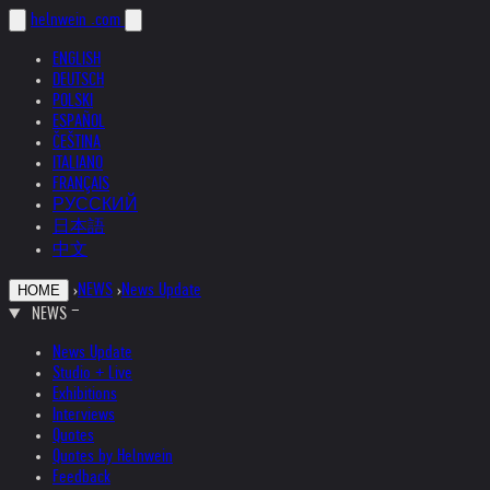
helnwein
.com
ENGLISH
DEUTSCH
POLSKI
ESPAÑOL
ČEŠTINA
ITALIANO
FRANÇAIS
РУССКИЙ
日本語
中文
›
NEWS
›
News Update
HOME
NEWS
News Update
Studio + Live
Exhibitions
Interviews
Quotes
Quotes by Helnwein
Feedback