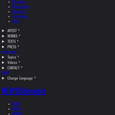
Biography
Bibliography
Museums
Collections
Films
ARTIST
WORKS
TEXTS
PRESS
Interviews
Topics
Videos
CONTACT
SHOP
Change language
NEWS
Helnwein
NEWS
ARTIST
WORKS