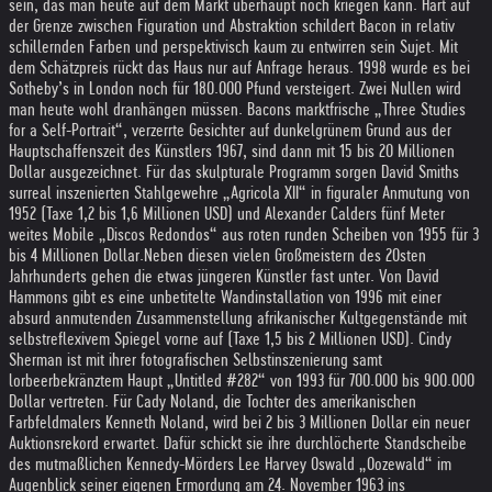
sein, das man heute auf dem Markt überhaupt noch kriegen kann. Hart auf
der Grenze zwischen Figuration und Abstraktion schildert Bacon in relativ
schillernden Farben und perspektivisch kaum zu entwirren sein Sujet. Mit
dem Schätzpreis rückt das Haus nur auf Anfrage heraus. 1998 wurde es bei
Sotheby’s in London noch für 180.000 Pfund versteigert. Zwei Nullen wird
man heute wohl dranhängen müssen. Bacons marktfrische „Three Studies
for a Self-Portrait“, verzerrte Gesichter auf dunkelgrünem Grund aus der
Hauptschaffenszeit des Künstlers 1967, sind dann mit 15 bis 20 Millionen
Dollar ausgezeichnet. Für das skulpturale Programm sorgen David Smiths
surreal inszenierten Stahlgewehre „Agricola XII“ in figuraler Anmutung von
1952 (Taxe 1,2 bis 1,6 Millionen USD) und Alexander Calders fünf Meter
weites Mobile „Discos Redondos“ aus roten runden Scheiben von 1955 für 3
bis 4 Millionen Dollar.
Neben diesen vielen Großmeistern des 20sten
Jahrhunderts gehen die etwas jüngeren Künstler fast unter. Von David
Hammons gibt es eine unbetitelte Wandinstallation von 1996 mit einer
absurd anmutenden Zusammenstellung afrikanischer Kultgegenstände mit
selbstreflexivem Spiegel vorne auf (Taxe 1,5 bis 2 Millionen USD). Cindy
Sherman ist mit ihrer fotografischen Selbstinszenierung samt
lorbeerbekränztem Haupt „Untitled #282“ von 1993 für 700.000 bis 900.000
Dollar vertreten. Für Cady Noland, die Tochter des amerikanischen
Farbfeldmalers Kenneth Noland, wird bei 2 bis 3 Millionen Dollar ein neuer
Auktionsrekord erwartet. Dafür schickt sie ihre durchlöcherte Standscheibe
des mutmaßlichen Kennedy-Mörders Lee Harvey Oswald „Oozewald“ im
Augenblick seiner eigenen Ermordung am 24. November 1963 ins