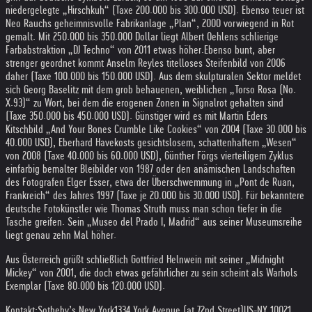
niedergelegte „Hirschkuh“ (Taxe 200.000 bis 300.000 USD). Ebenso teuer ist
Neo Rauchs geheimnisvolle Fabrikanlage „Plan“, 2000 vorwiegend in Rot
gemalt. Mit 250.000 bis 350.000 Dollar liegt Albert Oehlens schlierige
Farbabstraktion „DJ Techno“ von 2011 etwas höher.
Ebenso bunt, aber
strenger geordnet kommt Anselm Reyles titelloses Steifenbild von 2006
daher (Taxe 100.000 bis 150.000 USD). Aus dem skulpturalen Sektor meldet
sich Georg Baselitz mit dem grob behauenen, weiblichen „Torso Rosa (No.
X.93)“ zu Wort, bei dem die erogenen Zonen in Signalrot gehalten sind
(Taxe 350.000 bis 450.000 USD). Günstiger wird es mit Martin Eders
Kitschbild „And Your Bones Crumble Like Cookies“ von 2004 (Taxe 30.000 bis
40.000 USD), Eberhard Havekosts gesichtslosem, schattenhaftem „Wesen“
von 2008 (Taxe 40.000 bis 60.000 USD), Günther Förgs vierteiligem Zyklus
einfarbig bemalter Bleibilder von 1987 oder den anämischen Landschaften
des Fotografen Elger Esser, etwa der Überschwemmung in „Pont de Ruan,
Frankreich“ des Jahres 1997 (Taxe je 20.000 bis 30.000 USD). Für bekanntere
deutsche Fotokünstler wie Thomas Struth muss man schon tiefer in die
Tasche greifen. Sein „Museo del Prado I, Madrid“ aus seiner Museumsreihe
liegt genau zehn Mal höher.
Aus Österreich grüßt schließlich Gottfried Helnwein mit seiner „Midnight
Mickey“ von 2001, die doch etwas gefährlicher zu sein scheint als Warhols
Exemplar (Taxe 80.000 bis 120.000 USD).
Kontakt:
Sotheby’s New York
1334 York Avenue (at 72nd Street)
US-NY 10021