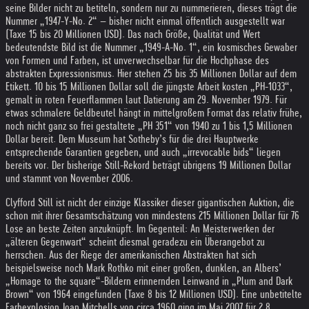
seine Bilder nicht zu betiteln, sondern nur zu nummerieren, dieses trägt die
Nummer „1947-Y-No. 2“ – bisher nicht einmal öffentlich ausgestellt war
(Taxe 15 bis 20 Millionen USD). Das nach Größe, Qualität und Wert
bedeutendste Bild ist die Nummer „1949-A-No. 1“, ein kosmisches Gewaber
von Formen und Farben, ist unverwechselbar für die Hochphase des
abstrakten Expressionismus. Hier stehen 25 bis 35 Millionen Dollar auf dem
Etikett. 10 bis 15 Millionen Dollar soll die jüngste Arbeit kosten „PH-1033“,
gemalt in roten Feuerflammen laut Datierung am 29. November 1979. Für
etwas schmalere Geldbeutel hängt in mittelgroßem Format das relativ frühe,
noch nicht ganz so frei gestaltete „PH 351“ von 1940 zu 1 bis 1,5 Millionen
Dollar bereit. Dem Museum hat Sotheby’s für die drei Hauptwerke
entsprechende Garantien gegeben, und auch „irrevocable bids“ liegen
bereits vor. Der bisherige Still-Rekord beträgt übrigens 19 Millionen Dollar
und stammt von November 2006.
Clyfford Still ist nicht der einzige Klassiker dieser gigantischen Auktion, die
schon mit ihrer Gesamtschätzung von mindestens 215 Millionen Dollar für 76
Lose an beste Zeiten anzuknüpft. Im Gegenteil: An Meisterwerken der
„älteren Gegenwart“ scheint diesmal geradezu ein Überangebot zu
herrschen. Aus der Riege der amerikanischen Abstrakten hat sich
beispielsweise noch Mark Rothko mit einer großen, dunklen, an Albers’
„Homage to the square“-Bildern erinnernden Leinwand in „Plum and Dark
Brown“ von 1964 eingefunden (Taxe 8 bis 12 Millionen USD). Eine unbetitelte
Farbexplosion Joan Mitchells von circa 1960 ging im Mai 2007 für 2,8