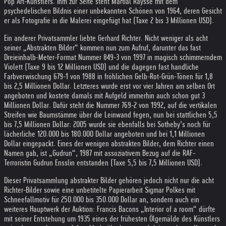
Pop Art-Künstlers. Ihm zur Seite steht Martial Raysse mit dem
psychedelischen Bildnis einer unbekannten Schönen von 1964, deren Gesicht
er als Fotografie in die Malerei eingefügt hat (Taxe 2 bis 3 Millionen USD).
Ein anderer Privatsammler liebte Gerhard Richter. Nicht weniger als acht
seiner „Abstrakten Bilder“ kommen nun zum Aufruf, darunter das fast
Dreieinhalb-Meter-Format Nummer 849-3 von 1997 in magisch schimmerndem
Violett (Taxe 9 bis 12 Millionen USD) und die dagegen fast handliche
Farbverwischung 679-1 von 1988 in fröhlichen Gelb-Rot-Grün-Tönen für 1,8
bis 2,5 Millionen Dollar. Letzteres wurde erst vor vier Jahren am selben Ort
angeboten und kostete damals mit Aufgeld immerhin auch schon gut 3
Millionen Dollar. Dafür steht die Nummer 769-2 von 1992, auf die vertikalen
Streifen wie Baumstämme über die Leinwand fegen, nun bei stattlichen 5,5
bis 7,5 Millionen Dollar: 2005 wurde sie ebenfalls bei Sotheby’s noch für
lächerliche 120.000 bis 180.000 Dollar angeboten und bei 1,1 Millionen
Dollar eingepackt. Eines der wenigen abstrakten Bilder, dem Richter einen
Namen gab, ist „Gudrun“, 1987 mit assoziativem Bezug auf die RAF-
Terroristin Gudrun Ensslin entstanden (Taxe 5,5 bis 7,5 Millionen USD).
Dieser Privatsammlung abstrakter Bilder gehören jedoch nicht nur die acht
Richter-Bilder sowie eine unbetitelte Papierarbeit Sigmar Polkes mit
Schneefallmotiv für 250.000 bis 350.000 Dollar an, sondern auch ein
weiteres Hauptwerk der Auktion: Francis Bacons „Interior of a room“ dürfte
mit seiner Entstehung um 1935 eines der frühesten Ölgemälde des Künstlers