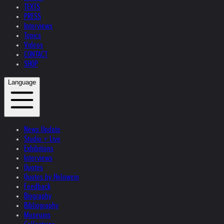
TEXTS
PRESS
Interviews
Topics
Videos
CONTACT
SHOP
Language
News Update
Studio + Live
Exhibitions
Interviews
Quotes
Quotes by Helnwein
Feedback
Biography
Bibliography
Museums