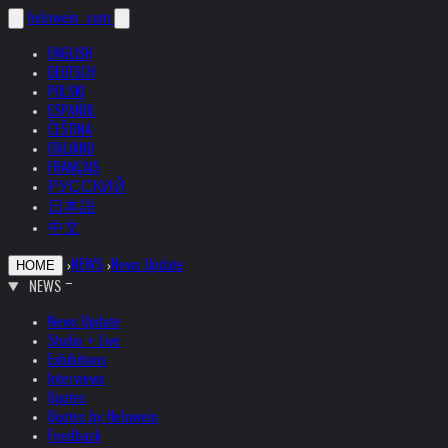
helnwein
.com
ENGLISH
DEUTSCH
POLSKI
ESPAÑOL
ČEŠTINA
ITALIANO
FRANÇAIS
РУССКИЙ
日本語
中文
›
NEWS
›
News Update
HOME
NEWS
News Update
Studio + Live
Exhibitions
Interviews
Quotes
Quotes by Helnwein
Feedback