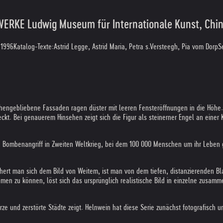
KE Ludwig Museum für Internationale Kunst, Chin
 1996
Katalog-Texte:
Astrid Legge, Astrid Maria, Petra s.Versteegh, Pia vom Dorp
S
tehengebliebene Fassaden ragen düster mit leeren Fensteröffnungen in die Höhe. 
ckt. Bei genauerem Hinsehen zeigt sich die Figur als steinerner Engel an einer 
n Bombenangriff in Zweiten Weltkrieg, bei dem 100 000 Menschen um ihr Leben 
ert man sich dem Bild von Weitem, ist man von dem tiefen, distanzierenden Bla
en zu können, löst sich das ursprünglich realistische Bild in einzelne zusamm
rze und zerstörte Städte zeigt. Helnwein hat diese Serie zunächst fotografisch