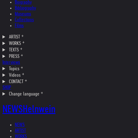
Biography
Bibliography
Museums
Collections
Films
ARTIST
WORKS
TEXTS
PRESS
Interviews
Topics
Videos
CONTACT
SHOP
Change language
NEWS
Helnwein
NEWS
ARTIST
WORKS