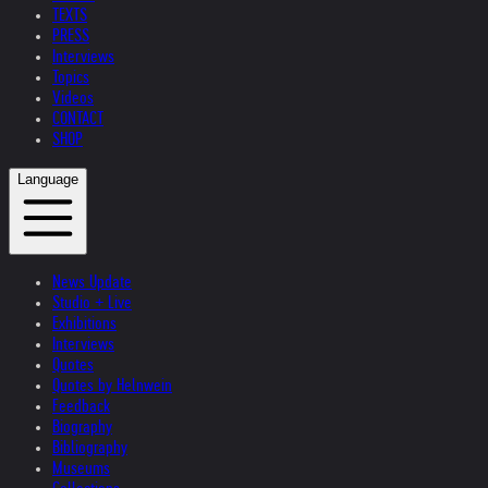
TEXTS
PRESS
Interviews
Topics
Videos
CONTACT
SHOP
Language
News Update
Studio + Live
Exhibitions
Interviews
Quotes
Quotes by Helnwein
Feedback
Biography
Bibliography
Museums