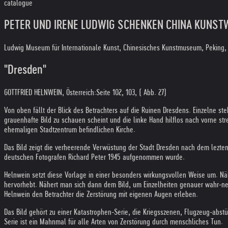
catalogue
PETER UND IRENE LUDWIG SCHENKEN CHINA KUNSTWER
Ludwig Museum für Internationale Kunst, Chinesisches Kunstmuseum, Peking,
"Dresden"
GOTTFRIED HELNWEIN, Österreich:
Seite 102, 103, ( Abb. 27)
Von oben fällt der Blick des Betrachters auf die Ruinen Dresdens. Einzelne s
grauenhafte Bild zu schauen scheint und die linke Hand hilflos nach vorne stre
ehemaligen Stadtzentrum befindlichen Kirche.
Das Bild zeigt die verheerende Verwüstung der Stadt Dresden nach dem lezte
deutschen Fotografen Richard Peter 1945 aufgenommen wurde.
Helnwein setzt diese Vorlage in einer besonders wirkungsvollen Weise um. Näh
hervorhebt. Nähert man sich dann dem Bild, um Einzelheiten genauer wahr-nem
Helnwein den Betrachter die Zerstörung mit eigenen Augen erleben.
Das Bild gehört zu einer Katastrophen-Serie, die Kriegsszenen, Flugzeug-abstü
Serie ist ein Mahnmal für alle Arten von Zerstörung durch menschliches Tun.