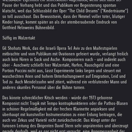
Pause der Vorhang hebt und das Publikum vor Be­geisterung spontan
klatscht, weil das Schlussbild der Oper "The Child Dreams" ("Kinderträume")
so toll ausschaut. Das Bewusst­sein, dass der Himmel voller toter, blutiger
Kinder hängt, kommt später an als der atemberaubende Eindruck von
Gottfried Helnweins Bühnenbild.
Süffig im Walzertakt
Gil Shohats Werk, das die Is­raeli Opera Tel Aviv zu den Mai­festspielen
mitbrachte und vom Publikum mit Ovationen gefeiert wurde, verlangt freilich
auch kein Hören in Sack und Asche. Komponieren nach - und indirekt auch
über - Auschwitz schließt hier Walzertakt, Harfen, Rauschgold und eine
Portion Puccini nicht aus, lässt Experi­mente links liegen und steuert mit
waschechten Arien und hohem Unterhaltungswert auf Emigration, Leid und
Tod zu. Auch Mendelssohn wird zitiert, während ein verblutender Mann und
anderes skurriles Personal über die Bühne turnen.
Das könnte schrecklicher Kitsch werden - würde der 1973 geborene
Komponist nicht Tra­gik mit Tempo kontrapkunktieren oder die Pathos-Blasen
in schö­ner Regelmäßigkeit mil der frechen Klarinette anpieksen und
überhaupt mit kunstvoller Instrumentation zu einer Erdung bei­tragen, die
auch vor Zirkus und Varieté nicht zurückschreckt. Das klingt unter der
furiosen Lei­tung des Dirigenten David Stern sehr unprätentiös und überzeugt
gerade deshalb, weil es gar nicht erst versucht, eine Angemessen­heit der