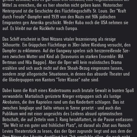
Mittel zu erreichen, die es hier ohnehin nicht geben kann. Historischer
Hintergrund ist die Geschichte des Flüchtlingsschiffs St. Louis. Der "Kraft
durch Freude"-Dampfer wird 1939 von den Nazis mit 906 jüdi­schen
Emigranten gen Amerika geschickt. Weder Kuba noch die USA nehmen sie
auf. Es bleibt nur die Rückkehr nach Europa.
Das Schiff erscheint in Omri Nitzans vitaler Inszenierung als riesige
Silhouette. Ein Grüpp­chen Flüchtlinge in 30er-Jahre­ Kleidung versucht, den
Dampfer zu erklimmen. Auf der Gangway spielen sich herzzerreißende Sze­
nen zwischen Mutter und Kind ab (bravourös im starken Ensemble: IRA
Bertman und Hila Baggio). Aber die Oper will kein realistisches Drama
erzählen und sich auch nicht auf den Shoah-Bezug eingrenzen lassen,
sondern zeigt allegorische Situationen, in denen das absurde Thea­ter und
die Gliederpuppen von Kantors "Toter Klasse" nahe sind.
Dabei kann die Kraft eines Kindertraums auch brutale Gewalt in bunten Spaß
verwandeln: Martialisch gerüstete Krieger entpuppen sich als lustige
Akrobaten, die ihre Kapriolen rund um das Kinderbett schlagen. Das ist
zwischen Jonglage und Salto virtuos in Szene gesetzt - und auch das
Publikum wird mit einer an­gesichts des Leidens absurd optimistischen
Botschaft, die auf Zetteln vom 3. Rang herabflattert, in die Pause entlassen:
"Die Welt ist ein guter und fröhlicher Platz", ist darauf als Zitat aus Hanoch
Levins Theaterstück zu lesen, das der Oper zugrunde liegt und aus dem der
Omri Nitzan das Libretto destilliert hat: "Ich empfehle allen, die noch nicht