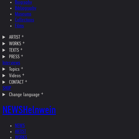
Biography
Bibliography
Museums
Collections
Films
ARTIST
WORKS
TEXTS
PRESS
Interviews
Topics
Videos
CONTACT
SHOP
Change language
NEWS
Helnwein
NEWS
ARTIST
WORKS