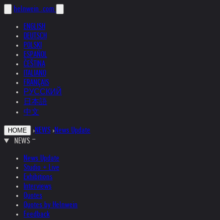
helnwein
.com
ENGLISH
DEUTSCH
POLSKI
ESPAÑOL
ČEŠTINA
ITALIANO
FRANÇAIS
РУССКИЙ
日本語
中文
›
NEWS
›
News Update
HOME
NEWS
News Update
Studio + Live
Exhibitions
Interviews
Quotes
Quotes by Helnwein
Feedback