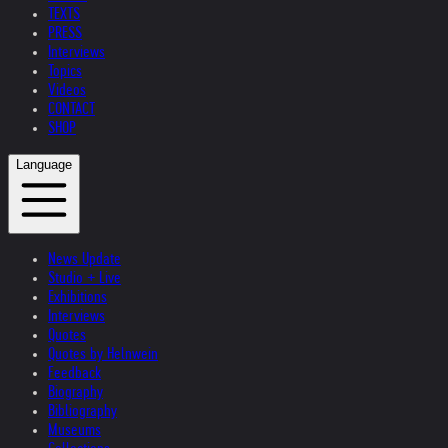
TEXTS
PRESS
Interviews
Topics
Videos
CONTACT
SHOP
Language
News Update
Studio + Live
Exhibitions
Interviews
Quotes
Quotes by Helnwein
Feedback
Biography
Bibliography
Museums