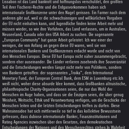
Lissabon ist das Land bankrott und hoffnungslos verschuldet, den größten
Teil ihrer Fischerei-Rechte und die Erdgasvorkommen haben sich
internationale Großkonzerne unter den Nagel gerissen. Ein Farmer nach dem
anderen gibt auf, weil er die schwachsinnigen und willkürlichen Vorgaben
der EU nicht einhalten kann, und Jugendliche finden keine Arbeit mehr und
müssen wieder, so wie ihre Vorfahren, das Land verlassen, um in Australien,
Neuseeland, Canada oder den USA Arbeit zu suchen. Die sogenannte
„European Community“ hat ganze Arbeit geleistet. Ich war einer der
wenigen, die von Anfang an gegen diese EU waren, weil sie von
internationalen Bankern und Großkonzernen erdacht wurde und nicht von
den Menschen Europas. Diese EU hat Europa nicht näher zusammengebracht,
sondern eher auseinander. Die Länder verlieren zusehends ihre Souveränität
und die Entscheidungen werden längst nicht mehr von Politikern, sondern
von Bankern getroffen: der sogenannten „Troika“, dem International
Monetary Fund, der European Central Bank, dem ESM in Luxemburg etc.
Ich
weiß nicht, woher diese absurde Idee kommt, dass Großbanken altruistische,
philanthropische Charity-Organisationen seien, die nur das Wohl der
Menschen im Auge haben, und dass sie die Einzigen seien, die über genug
Weisheit, Weitsicht, Ethik und Verantwortung verfügen, um die Geschicke der
Menschen leiten und die letzten Entscheidungen treffen zu dürfen. Diese
Wahnsinnsidee hat sich mittlerweile so tief in das kollektive Bewusstsein
gefressen, dass dubiose internationale Banker, Finanzinstitutionen und
Rating Agencies inzwischen über den Gesetzen, den demokratischen
Entscheidungen der Nationen und den Menschenrechten stehen.
In Wahrheit