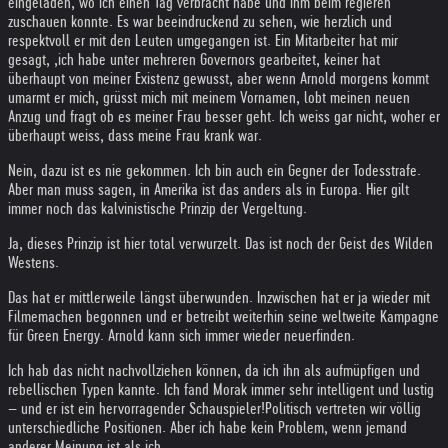
eingeladen, wo ich einen Tag verbracht habe und ihm beim regieren
zuschauen konnte. Es war beeindruckend zu sehen, wie herzlich und
respektvoll er mit den Leuten umgegangen ist. Ein Mitarbeiter hat mir
gesagt, ‚ich habe unter mehreren Governors gearbeitet, keiner hat
überhaupt von meiner Existenz gewusst, aber wenn Arnold morgens kommt
umarmt er mich, grüsst mich mit meinem Vornamen, lobt meinen neuen
Anzug und fragt ob es meiner Frau besser geht. Ich weiss gar nicht, woher er
überhaupt weiss, dass meine Frau krank war.
Nein, dazu ist es nie gekommen. Ich bin auch ein Gegner der Todesstrafe.
Aber man muss sagen, in Amerika ist das anders als in Europa. Hier gilt
immer noch das kalvinistische Prinzip der Vergeltung.
Ja, dieses Prinzip ist hier total verwurzelt. Das ist noch der Geist des Wilden
Westens.
Das hat er mittlerweile längst überwunden. Inzwischen hat er ja wieder mit
Filmemachen begonnen und er betreibt weiterhin seine weltweite Kampagne
für Green Energy. Arnold kann sich immer wieder neuerfinden.
Ich hab das nicht nachvollziehen können, da ich ihn als aufmüpfigen und
rebellischen Typen kannte. Ich fand Morak immer sehr intelligent und lustig
– und er ist ein hervorragender Schauspieler!
Politisch vertreten wir völlig
unterschiedliche Positionen. Aber ich habe kein Problem, wenn jemand
anderer Meinung ist als ich.