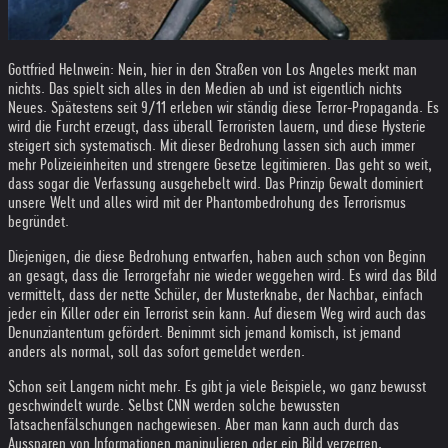
Gottfried Helnwein: Nein, hier in den Straßen von Los Angeles merkt man
nichts. Das spielt sich alles in den Medien ab und ist eigentlich nichts
Neues. Spätestens seit 9/11 erleben wir ständig diese Terror-Propaganda. Es
wird die Furcht erzeugt, dass überall Terroristen lauern, und diese Hysterie
steigert sich systematisch. Mit dieser Bedrohung lassen sich auch immer
mehr Polizeieinheiten und strengere Gesetze legitimieren. Das geht so weit,
dass sogar die Verfassung ausgehebelt wird. Das Prinzip Gewalt dominiert
unsere Welt und alles wird mit der Phantombedrohung des Terrorismus
begründet.
Diejenigen, die diese Bedrohung entwarfen, haben auch schon von Beginn
an gesagt, dass die Terrorgefahr nie wieder weggehen wird. Es wird das Bild
vermittelt, dass der nette Schüler, der Musterknabe, der Nachbar, einfach
jeder ein Killer oder ein Terrorist sein kann. Auf diesem Weg wird auch das
Denunziantentum gefördert. Benimmt sich jemand komisch, ist jemand
anders als normal, soll das sofort gemeldet werden.
Schon seit Langem nicht mehr. Es gibt ja viele Beispiele, wo ganz bewusst
geschwindelt wurde. Selbst CNN werden solche bewussten
Tatsachenfälschungen nachgewiesen. Aber man kann auch durch das
Aussparen von Informationen manipulieren oder ein Bild verzerren.