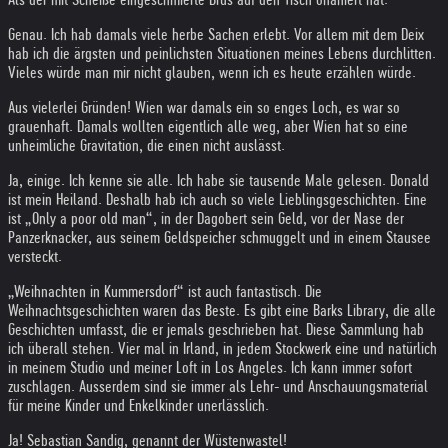
Genau. Ich hab damals viele herbe Sachen erlebt. Vor allem mit dem Deix
hab ich die ärgsten und peinlichsten Situationen meines Lebens durchlitten.
Vieles würde man mir nicht glauben, wenn ich es heute erzählen würde.
Aus vielerlei Gründen! Wien war damals ein so enges Loch, es war so
grauenhaft. Damals wollten eigentlich alle weg, aber Wien hat so eine
unheimliche Gravitation, die einen nicht auslässt.
Ja, einige. Ich kenne sie alle. Ich habe sie tausende Male gelesen. Donald
ist mein Heiland. Deshalb hab ich auch so viele Lieblingsgeschichten. Eine
ist „Only a poor old man“, in der Dagobert sein Geld, vor der Nase der
Panzerknacker, aus seinem Geldspeicher schmuggelt und in einem Stausee
versteckt.
„Weihnachten in Kummersdorf“ ist auch fantastisch. Die
Weihnachtsgeschichten waren das Beste. Es gibt eine Barks Library, die alle
Geschichten umfasst, die er jemals geschrieben hat. Diese Sammlung hab
ich überall stehen. Vier mal in Irland, in jedem Stockwerk eine und natürlich
in meinem Studio und meiner Loft in Los Angeles. Ich kann immer sofort
zuschlagen. Ausserdem sind sie immer als Lehr- und Anschauungsmaterial
für meine Kinder und Enkelkinder unerlässlich.
Ja! Sebastian Sandig, genannt der Wüstenwastel!