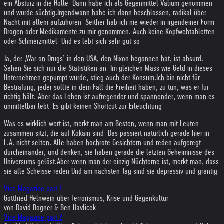
ein Absturz in die Hölle. Dann habe ich als Gegenmittel Valium genommen
und wurde süchtig.
Irgendwann habe ich dann beschlossen, radikal über
Nacht mit allem aufzuhören. Seither hab ich nie wieder in irgendeiner Form
Drogen oder Medikamente zu mir genommen. Auch keine Kopfwehtabletten
oder Schmerzmittel. Und es lebt sich sehr gut so.
Ja, der ‚War on Drugs’ in den USA, den Nixon begonnen hat, ist absurd.
Sehen Sie sich nur die Statistiken an. Im gleichen Mass wie Geld in dieses
Unternehmen gepumpt wurde, stieg auch der Konsum.
Ich bin nicht für
Bestrafung, jeder sollte in dem Fall die Freiheit haben, zu tun, was er für
richtig hält. Aber das Leben ist aufregender und spannender, wenn man es
unmittelbar lebt. Es gibt keinen Shortcut zur Erleuchtung.
Was es wirklich wert ist, merkt man am Besten, wenn man mit Leuten
zusammen sitzt, die auf Kokain sind. Das passiert natürlich gerade hier in
L.A. nicht selten. Alle haben hochrote Gesichtern und reden aufgeregt
durcheinander, und denken, sie haben gerade die letzten Geheimnisse des
Universums gelöst.
Aber wenn man der einzig Nüchterne ist, merkt man, dass
sie alle Scheisse reden.
Und am nächsten Tag sind sie depressiv und grantig.
Vice Magazine part 1
Gottfried Helnwein über Terrorismus, Krise und Gegenkultur
von David Bogner & Ben Havlicek
Vice Magazine part 2