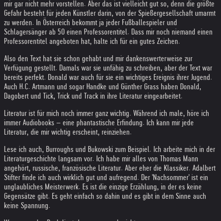
mir gar nicht mehr vorstellen. Aber das ist vielleicht gut so, denn die größte
Gefahr besteht für jeden Künstler darin, von der Spießergesellschaft umarmt
zu werden. In Österreich bekommt ja jeder Fußballespieler und
Schlagersänger ab 50 einen Professorentitel. Dass mir noch niemand einen
Professorentitel angeboten hat, halte ich für ein gutes Zeichen.
Also den Text hat sie schon gehabt und mir dankenswerterweise zur
Verfügung gestellt. Damals war sie unfähig zu schreiben, aber der Text war
bereits perfekt. Donald war auch für sie ein wichtiges Ereignis ihrer Jugend.
Auch H.C. Artmann und sogar Handke und Günther Grass haben Donald,
Dagobert und Tick, Trick und Track in ihre Literatur eingearbeitet.
Literatur ist für mich noch immer ganz wichtig. Während ich male, höre ich
immer Audiobooks – eine phantastische Erfindung. Ich kann mir jede
Literatur, die mir wichtig erscheint, reinziehen.
Lese ich auch, Burroughs und Bukowski zum Beispiel. Ich arbeite mich in der
Literaturgeschichte langsam vor. Ich habe mir alles von Thomas Mann
angehört, russische, französische Literatur. Aber eher die Klassiker. Adalbert
Stifter finde ich auch wirklich gut und aufregend. Der 'Nachsommer' ist ein
unglaubliches Meisterwerk. Es ist die einzige Erzählung, in der es keine
Gegensätze gibt. Es geht einfach so dahin und es gibt in dem Sinne auch
keine Spannung.