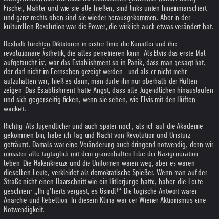
Fischer, Mahler und wie sie alle hießen, sind links unten hineinmarschiert
und ganz rechts oben sind sie wieder herausgekommen. Aber in der
kulturellen Revolution war die Power, die wirklich auch etwas verändert hat.
Deshalb fürchten Diktatoren in erster Linie die Künstler und ihre
revolutionäre Ästhetik, die alles penetrieren kann. Als Elvis das erste Mal
aufgetaucht ist, war das Establishment so in Panik, dass man gesagt hat,
der darf nicht im Fernsehen gezeigt werden—und als er nicht mehr
aufzuhalten war, hieß es dann, man dürfe ihn nur oberhalb der Hüften
zeigen. Das Establishment hatte Angst, dass alle Jugendlichen hinauslaufen
und sich gegenseitig ficken, wenn sie sehen, wie Elvis mit den Hüften
wackelt.
Richtig. Als Jugendlicher und auch später noch, als ich auf die Akademie
gekommen bin, habe ich Tag und Nacht von Revolution und Umsturz
geträumt. Damals war eine Veränderung auch dringend notwendig, denn wir
mussten alle tagtäglich mit dem grauenhaften Erbe der Nazigeneration
leben. Die Hakenkreuze und die Uniformen waren weg, aber es waren
dieselben Leute, verkleidet als demokratische Spießer. Wenn man auf der
Straße nicht einen Haarschnitt wie ein Hitlerjunge hatte, haben die Leute
geschrien: „Ihr g’herts vergast, es Gsindl!“ Die logische Antwort waren
Anarchie und Rebellion. In diesem Klima war der Wiener Aktionismus eine
Notwendigkeit.