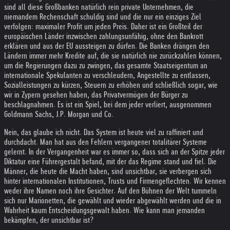
sind all diese Großbanken natürlich rein private Unternehmen, die
niemandem Rechenschaft schuldig sind und die nur ein einziges Ziel
verfolgen: maximaler Profit um jeden Preis. Daher ist ein Großteil der
europäischen Länder inzwischen zahlungsunfähig, ohne den Bankrott
erklären und aus der EU aussteigen zu dürfen. Die Banken drängen den
Ländern immer mehr Kredite auf, die sie natürlich nie zurückzahlen können,
um die Regierungen dazu zu zwingen, das gesamte Staatseigentum an
internationale Spekulanten zu verschleudern, Angestellte zu entlassen,
Sozialleistungen zu kürzen, Steuern zu erhöhen und schließlich sogar, wie
wir in Zypern gesehen haben, das Privatvermögen der Bürger zu
beschlagnahmen. Es ist ein Spiel, bei dem jeder verliert, ausgenommen
Goldmann Sachs, J.P. Morgan und Co.
Nein, das glaube ich nicht. Das System ist heute viel zu raffiniert und
durchdacht. Man hat aus den Fehlern vergangener totalitärer Systeme
gelernt. In der Vergangenheit war es immer so, dass sich an der Spitze jeder
Diktatur eine Führergestalt befand, mit der das Regime stand und fiel. Die
Männer, die heute die Macht haben, sind unsichtbar, sie verbergen sich
hinter internationalen Institutionen, Trusts und Firmengeflechten. Wir kennen
weder ihre Namen noch ihre Gesichter. Auf den Bühnen der Welt tummeln
sich nur Marionetten, die gewählt und wieder abgewählt werden und die in
Wahrheit kaum Entscheidungsgewalt haben. Wie kann man jemanden
bekämpfen, der unsichtbar ist?