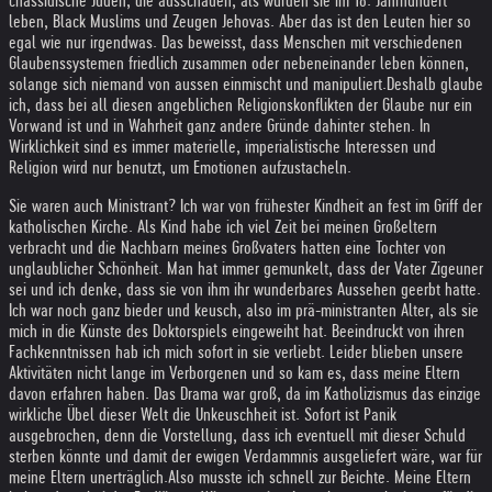
chassidische Juden, die ausschauen, als würden sie im 18. Jahrhundert
leben, Black Muslims und Zeugen Jehovas. Aber das ist den Leuten hier so
egal wie nur irgendwas. Das beweisst, dass Menschen mit verschiedenen
Glaubenssystemen friedlich zusammen oder nebeneinander leben können,
solange sich niemand von aussen einmischt und manipuliert.
Deshalb glaube
ich, dass bei all diesen angeblichen Religionskonflikten der Glaube nur ein
Vorwand ist und in Wahrheit ganz andere Gründe dahinter stehen. In
Wirklichkeit sind es immer materielle, imperialistische Interessen und
Religion wird nur benutzt, um Emotionen aufzustacheln.
Sie waren auch Ministrant? Ich war von frühester Kindheit an fest im Griff der
katholischen Kirche. Als Kind habe ich viel Zeit bei meinen Großeltern
verbracht und die Nachbarn meines Großvaters hatten eine Tochter von
unglaublicher Schönheit. Man hat immer gemunkelt, dass der Vater Zigeuner
sei und ich denke, dass sie von ihm ihr wunderbares Aussehen geerbt hatte.
Ich war noch ganz bieder und keusch, also im prä-ministranten Alter, als sie
mich in die Künste des Doktorspiels eingeweiht hat. Beeindruckt von ihren
Fachkenntnissen hab ich mich sofort in sie verliebt. Leider blieben unsere
Aktivitäten nicht lange im Verborgenen und so kam es, dass meine Eltern
davon erfahren haben. Das Drama war groß, da im Katholizismus das einzige
wirkliche Übel dieser Welt die Unkeuschheit ist. Sofort ist Panik
ausgebrochen, denn die Vorstellung, dass ich eventuell mit dieser Schuld
sterben könnte und damit der ewigen Verdammnis ausgeliefert wäre, war für
meine Eltern unerträglich.
Also musste ich schnell zur Beichte. Meine Eltern