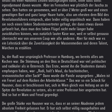
selbst mit einer Handvoll Leuten durchgezogen hatte, ohne dass sonst
irgendjemand davon wusste. Aber im Fernsehen war plötzlich der Jascha zu
sehen. Den hatten sie genommen, weil er über 2 Meter groß war und einen
gewaltigen Bart und ganz lange Haare hatte, also am ehesten dem Bild des
Revolutionsführers entsprach, aber leider völlig unpolitisch war. Dann haben
sie noch einen linken Studentenvertreter gefragt, der dann etwas davon
gefaselt hat, dass man den linken Flügel nicht mehr länger habe
zurückhalten können, was natürlich lauter Käse war, weil er selbst genauso
überrascht war von unserem Coup wie alle anderen. Aber für mich war es
ein Lehrstück über die Zuverlässigkeit der Massenmedien und deren Talent,
Märchen zu erzählen.
Ja, der Rudl war ursprünglich Professor in Hamburg, wo bereits alles am
Kochen war. Die Stimmung an den Unis in Deutschland war viel politischer
und radikaler als in Österreich. Das Erste, womit ihn die Studenten damals
empfangen haben, war: „Rudi, halt’s Maul, du faschistischer,
revisionistischer alter Sack!“ Dann wurde die Parole ausgegeben: „Malen ist
ein Frevel auf dem Rücken der Arbeiterklasse.“ Das war so ein Schock für
Hausner, dass er beschlossen hat, sich in Wien gleich von Anfang an an die
Spitze der Revolution zu setzen, als er seine Professur hier angetreten hat.
Und so hat er Marx und Freud gepredigt.
Die große Stärke von Hausner war es, dass er an seiner Akademie jedem
absolute Freiheit gelassen hat. Er hat sich selbst völlig rausgehalten und