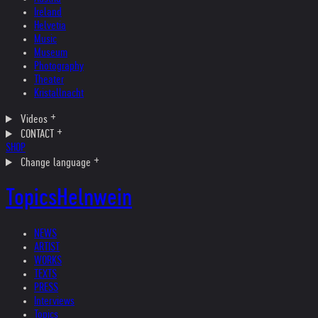
Ireland
Helvetia
Music
Museum
Photography
Theater
Kristallnacht
Videos
CONTACT
SHOP
Change language
Topics
Helnwein
NEWS
ARTIST
WORKS
TEXTS
PRESS
Interviews
Topics