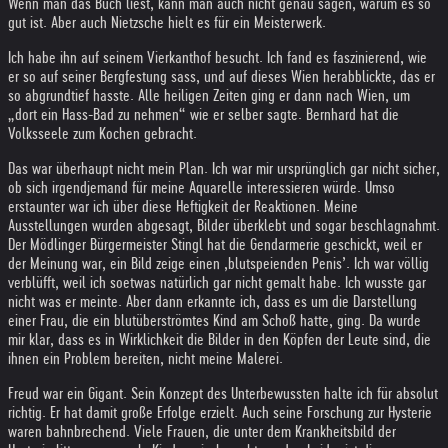
Wenn man das Buch liest, kann man auch nicht genau sagen, warum es so
gut ist. Aber auch Nietzsche hielt es für ein Meisterwerk.
Ich habe ihn auf seinem Vierkanthof besucht. Ich fand es faszinierend, wie
er so auf seiner Bergfestung sass, und auf dieses Wien herabblickte, das er
so abgrundtief hasste. Alle heiligen Zeiten ging er dann nach Wien, um
„dort ein Hass-Bad zu nehmen“ wie er selber sagte. Bernhard hat die
Volksseele zum Kochen gebracht.
Das war überhaupt nicht mein Plan. Ich war mir ursprünglich gar nicht sicher,
ob sich irgendjemand für meine Aquarelle interessieren würde. Umso
erstaunter war ich über diese Heftigkeit der Reaktionen. Meine
Ausstellungen wurden abgesagt, Bilder überklebt und sogar beschlagnahmt.
Der Mödlinger Bürgermeister Stingl hat die Gendarmerie geschickt, weil er
der Meinung war, ein Bild zeige einen ‚blutspeienden Penis’. Ich war völlig
verblüfft, weil ich soetwas natürlich gar nicht gemalt habe. Ich wusste gar
nicht was er meinte. Aber dann erkannte ich, dass es um die Darstellung
einer Frau, die ein blutüberströmtes Kind am Schoß hatte, ging. Da wurde
mir klar, dass es in Wirklichkeit die Bilder in den Köpfen der Leute sind, die
ihnen ein Problem bereiten, nicht meine Malerei.
Freud war ein Gigant. Sein Konzept des Unterbewussten halte ich für absolut
richtig. Er hat damit große Erfolge erzielt. Auch seine Forschung zur Hysterie
waren bahnbrechend. Viele Frauen, die unter dem Krankheitsbild der