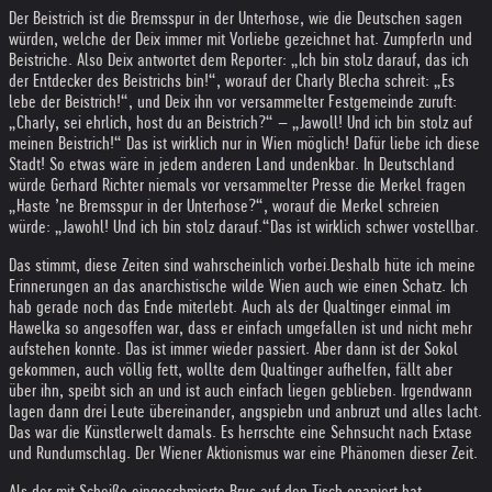
Der Beistrich ist die Bremsspur in der Unterhose, wie die Deutschen sagen
würden, welche der Deix immer mit Vorliebe gezeichnet hat. Zumpferln und
Beistriche. Also Deix antwortet dem Reporter: „Ich bin stolz darauf, das ich
der Entdecker des Beistrichs bin!“, worauf der Charly Blecha schreit: „Es
lebe der Beistrich!“, und Deix ihn vor versammelter Festgemeinde zuruft:
„Charly, sei ehrlich, host du an Beistrich?“ – „Jawoll! Und ich bin stolz auf
meinen Beistrich!“ Das ist wirklich nur in Wien möglich! Dafür liebe ich diese
Stadt! So etwas wäre in jedem anderen Land undenkbar. In Deutschland
würde Gerhard Richter niemals vor versammelter Presse die Merkel fragen
„Haste ’ne Bremsspur in der Unterhose?“, worauf die Merkel schreien
würde: „Jawohl! Und ich bin stolz darauf.“
Das ist wirklich schwer vostellbar.
Das stimmt, diese Zeiten sind wahrscheinlich vorbei.
Deshalb hüte ich meine
Erinnerungen an das anarchistische wilde Wien auch wie einen Schatz. Ich
hab gerade noch das Ende miterlebt. Auch als der Qualtinger einmal im
Hawelka so angesoffen war, dass er einfach umgefallen ist und nicht mehr
aufstehen konnte. Das ist immer wieder passiert. Aber dann ist der Sokol
gekommen, auch völlig fett, wollte dem Qualtinger aufhelfen, fällt aber
über ihn, speibt sich an und ist auch einfach liegen geblieben. Irgendwann
lagen dann drei Leute übereinander, angspiebn und anbruzt und alles lacht.
Das war die Künstlerwelt damals. Es herrschte eine Sehnsucht nach Extase
und Rundumschlag. Der Wiener Aktionismus war eine Phänomen dieser Zeit.
Als der mit Scheiße eingeschmierte Brus auf den Tisch onaniert hat.