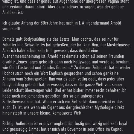
winzig ist, und dass er genau auf Augenhöhe der übergrossen Vagina steht
und erstaunt darauf starrt. Aber es ist schwer zu sagen, was der genaue
Auslöser ist.
Ich glaube Anfang der 80er Jahre hat mich in L.A. irgendjemand Arnold
vorgestellt.
Damals galt Bodybuilding als das Letzte. Man dachte, das sei nur für
Zuhälter und Schwule. Es hat geheißen, der hat kein Hirn, nur Muskelmasse.
Aber ich habe schon sehr früh gewusst, dass Arnold eine
Ausnahmeerscheinung ist. Arnold hat damals schon all seinen Freunden
erzählt: „Eines Tages gehe ich dann nach Hollywood und werde so berühmt
wie Clint Eastwood und Charles Bronson.“ Zu diesem Zeitpunkt hat er weder
Hochdeutsch noch ein Wort Englisch gesprochen und schon gar keine
Ahnung vom Schauspielen. Ihm war es auch völlig egal, dass jeder über
Bodybuilding gelacht hat, er wusste, dass er die ganze Welt von seiner
Leidenschaft überzeugen wird. Und er hat bisher immer recht behalten.
Ich
habe noch nie jemanden getroffen, der so ein unbegrenztes
Selbstbewusstsein hat. Wenn er sich ein Ziel setzt, dann erreicht er das
auch. Es ist, wie wenn ein Gigant aus der griechischen Mythologie direkt
hineinstapft in unsere kleine, komplizierte Welt.
Richtig. Außerdem ist er privat unglaublich lustig und witzig und sehr loyal
und grosszügig.
Einmal hat er mich als Governor in sein Office im Capitol