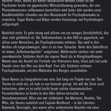
Hysterie litten, waren als Kinder missbraucht worden.
Leider ist die
Psychiatrie heute ein gigantischer Wirtschaftszweig geworden, der von
Pharmakonzernen vollkommen kontrolliert wird.
Jedes Jahr werden neue
Krankheitsbilder erfunden um den Absatzmarkt für Psychopharmaka zu
erweitern. Sogar Kinder und Babys werden heutzutage mit Psychodrogen
vollgestopft.
Natürlich nicht. Es geht einzig und alleine um ein riesiges Geschäftsfeld, das
aber sehr gefährlich ist. Die Selbstmordrate in den USA ist gigantisch, vor
allem unter Menschen, die Psychopharmaka nehmen. Das wird in den
Medien oft totgeschwiegen, aber es ist eine Tatsache. Unter den Sideeffects
ist immer ‚Selbstmordgefahr“ aufgelistet. Mittlerweile sterben viel mehr
amerikanische Soldaten durch die eigene Hand als in Kriegshandlungen.
Nimmt man die Anzahl der Freitode von Veteranen dazu, bläst sich fast jede
Stunde einer das Hirn aus dem Kopf. Fast alle Soldaten nehmen
Psychopharmaka, um den Wahnsinn des Krieges auszuhalten.
Diese Ikonen zu fotografieren war eine Zeit lang ein Projekt von mir. Das
Thema ist nicht tot, ich hab es nur beiseite gelegt. Ich will die Serie auch
fortsetzten, aber es ist nicht leicht heute solche charismatischen
Persönlichkeiten zu finden.
In den 60er Jahren herrschte ein
Ausnahmezustand. Alles war wie elektrisiert. Jim Morrison, Hendrix, The
Who, die Stones natürlich und Captain Beefheart – in der Literatur:
Bukowski, Burroughs, das waren alles authentische Künstler mit einer