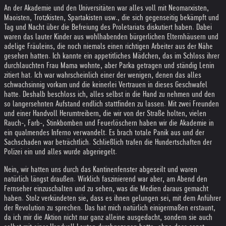
An der Akademie und den Universitäten war alles voll mit Neomarxisten,
Maoisten, Trotzkisten, Spartakisten usw., die sich gegenseitig bekämpft und
Tag und Nacht über die Befreiung des Proletariats diskutiert haben. Dabei
waren das lauter Kinder aus wohlhabenden bürgerlichen Elternhäusern und
adelige Fräuleins, die noch niemals einen richtigen Arbeiter aus der Nähe
gesehen hatten. Ich kannte ein appetitliches Mädchen, das im Schloss ihrer
durchlauchten Frau Mama wohnte, aber Parka getragen und ständig Lenin
zitiert hat. Ich war wahrscheinlich einer der wenigen, denen das alles
schwachsinnig vorkam und die keinerlei Vertrauen in dieses Geschwafel
hatte. Deshalb beschloss ich, alles selbst in die Hand zu nehmen und den
so langersehnten Aufstand endlich stattfinden zu lassen. Mit zwei Freunden
und einer Handvoll Herumtreibern, die wir von der Straße holten, vielen
Rauch-, Farb-, Stinkbomben und Feuerlöschern haben wir die Akademie in
ein qualmendes Inferno verwandelt. Es brach totale Panik aus und der
Sachschaden war beträchtlich. Schließlich trafen die Hundertschaften der
Polizei ein und alles wurde abgeriegelt.
Nein, wir hatten uns durch das Kantinenfenster abgeseilt und waren
natürlich längst draußen. Wirklich faszinierend war aber, am Abend den
Fernseher einzuschalten und zu sehen, was die Medien daraus gemacht
haben. Stolz verkündeten sie, dass es ihnen gelungen sei, mit dem Anführer
der Revolution zu sprechen. Das hat mich natürlich einigermaßen erstaunt,
da ich mir die Aktion nicht nur ganz alleine ausgedacht, sondern sie auch