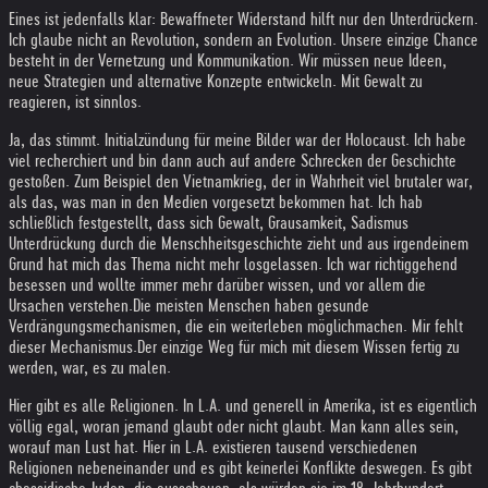
Eines ist jedenfalls klar: Bewaffneter Widerstand hilft nur den Unterdrückern.
Ich glaube nicht an Revolution, sondern an Evolution. Unsere einzige Chance
besteht in der Vernetzung und Kommunikation. Wir müssen neue Ideen,
neue Strategien und alternative Konzepte entwickeln. Mit Gewalt zu
reagieren, ist sinnlos.
Ja, das stimmt. Initialzündung für meine Bilder war der Holocaust. Ich habe
viel recherchiert und bin dann auch auf andere Schrecken der Geschichte
gestoßen. Zum Beispiel den Vietnamkrieg, der in Wahrheit viel brutaler war,
als das, was man in den Medien vorgesetzt bekommen hat. Ich hab
schließlich festgestellt, dass sich Gewalt, Grausamkeit, Sadismus
Unterdrückung durch die Menschheitsgeschichte zieht und aus irgendeinem
Grund hat mich das Thema nicht mehr losgelassen. Ich war richtiggehend
besessen und wollte immer mehr darüber wissen, und vor allem die
Ursachen verstehen.
Die meisten Menschen haben gesunde
Verdrängungsmechanismen, die ein weiterleben möglichmachen. Mir fehlt
dieser Mechanismus.
Der einzige Weg für mich mit diesem Wissen fertig zu
werden, war, es zu malen.
Hier gibt es alle Religionen. In L.A. und generell in Amerika, ist es eigentlich
völlig egal, woran jemand glaubt oder nicht glaubt. Man kann alles sein,
worauf man Lust hat. Hier in L.A. existieren tausend verschiedenen
Religionen nebeneinander und es gibt keinerlei Konflikte deswegen. Es gibt