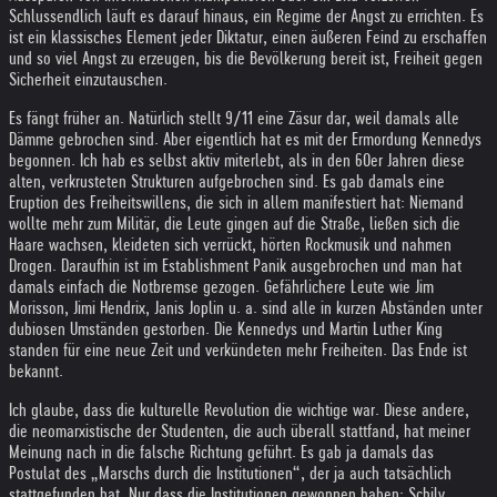
Schlussendlich läuft es darauf hinaus, ein Regime der Angst zu errichten. Es
ist ein klassisches Element jeder Diktatur, einen äußeren Feind zu erschaffen
und so viel Angst zu erzeugen, bis die Bevölkerung bereit ist, Freiheit gegen
Sicherheit einzutauschen.
Es fängt früher an. Natürlich stellt 9/11 eine Zäsur dar, weil damals alle
Dämme gebrochen sind. Aber eigentlich hat es mit der Ermordung Kennedys
begonnen. Ich hab es selbst aktiv miterlebt, als in den 60er Jahren diese
alten, verkrusteten Strukturen aufgebrochen sind. Es gab damals eine
Eruption des Freiheitswillens, die sich in allem manifestiert hat: Niemand
wollte mehr zum Militär, die Leute gingen auf die Straße, ließen sich die
Haare wachsen, kleideten sich verrückt, hörten Rockmusik und nahmen
Drogen. Daraufhin ist im Establishment Panik ausgebrochen und man hat
damals einfach die Notbremse gezogen. Gefährlichere Leute wie Jim
Morisson, Jimi Hendrix, Janis Joplin u. a. sind alle in kurzen Abständen unter
dubiosen Umständen gestorben. Die Kennedys und Martin Luther King
standen für eine neue Zeit und verkündeten mehr Freiheiten. Das Ende ist
bekannt.
Ich glaube, dass die kulturelle Revolution die wichtige war. Diese andere,
die neomarxistische der Studenten, die auch überall stattfand, hat meiner
Meinung nach in die falsche Richtung geführt. Es gab ja damals das
Postulat des „Marschs durch die Institutionen“, der ja auch tatsächlich
stattgefunden hat. Nur dass die Institutionen gewonnen haben: Schily,