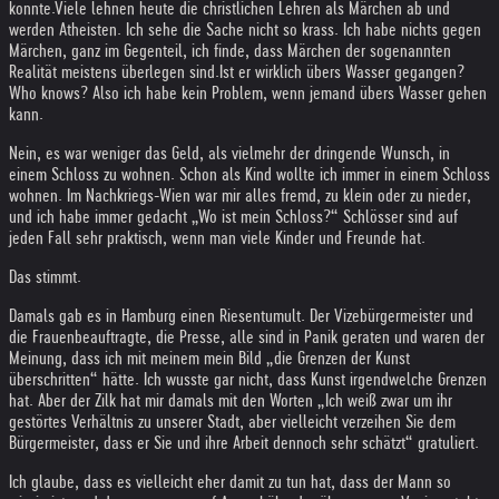
konnte.
Viele lehnen heute die christlichen Lehren als Märchen ab und
werden Atheisten. Ich sehe die Sache nicht so krass. Ich habe nichts gegen
Märchen, ganz im Gegenteil, ich finde, dass Märchen der sogenannten
Realität meistens überlegen sind.
Ist er wirklich übers Wasser gegangen?
Who knows? Also ich habe kein Problem, wenn jemand übers Wasser gehen
kann.
Nein, es war weniger das Geld, als vielmehr der dringende Wunsch, in
einem Schloss zu wohnen. Schon als Kind wollte ich immer in einem Schloss
wohnen. Im Nachkriegs-Wien war mir alles fremd, zu klein oder zu nieder,
und ich habe immer gedacht „Wo ist mein Schloss?“ Schlösser sind auf
jeden Fall sehr praktisch, wenn man viele Kinder und Freunde hat.
Das stimmt.
Damals gab es in Hamburg einen Riesentumult. Der Vizebürgermeister und
die Frauenbeauftragte, die Presse, alle sind in Panik geraten und waren der
Meinung, dass ich mit meinem mein Bild „die Grenzen der Kunst
überschritten“ hätte. Ich wusste gar nicht, dass Kunst irgendwelche Grenzen
hat. Aber der Zilk hat mir damals mit den Worten „Ich weiß zwar um ihr
gestörtes Verhältnis zu unserer Stadt, aber vielleicht verzeihen Sie dem
Bürgermeister, dass er Sie und ihre Arbeit dennoch sehr schätzt“ gratuliert.
Ich glaube, dass es vielleicht eher damit zu tun hat, dass der Mann so