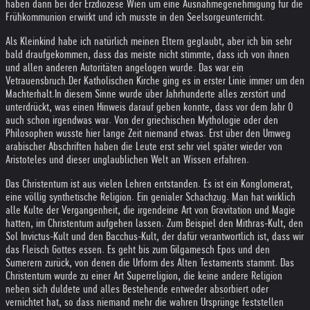
haben dann bei der Erzdiözese Wien um eine Ausnahmegenehmigung für die
Frühkommunion erwirkt und ich musste in den Seelsorgeunterricht.
Als Kleinkind habe ich natürlich meinen Eltern geglaubt, aber ich bin sehr
bald draufgekommen, dass das meiste nicht stimmte, dass ich von ihnen
und allen anderen Autoritäten angelogen wurde. Das war ein
Vetrauensbruch.
Der Katholischen Kirche ging es in erster Linie immer um den
Machterhalt.
In diesem Sinne wurde über Jahrhunderte alles zerstört und
unterdrückt, was einen Hinweis darauf geben konnte, dass vor dem Jahr 0
auch schon irgendwas war. Von der griechischen Mythologie oder den
Philosophen wusste hier lange Zeit niemand etwas. Erst über den Umweg
arabischer Abschriften haben die Leute erst sehr viel später wieder von
Aristoteles und dieser unglaublichen Welt an Wissen erfahren.
Das Christentum ist aus vielen Lehren entstanden. Es ist ein Konglomerat,
eine völlig synthetische Religion. Ein genialer Schachzug. Man hat wirklich
alle Kulte der Vergangenheit, die irgendeine Art von Gravitation und Magie
hatten, im Christentum aufgehen lassen. Zum Beispiel den Mithras-Kult, den
Sol Invictus-Kult und den Bacchus-Kult, der dafür verantwortlich ist, dass wir
das Fleisch Gottes essen. Es geht bis zum Gilgamesch Epos und den
Sumerern zurück, von denen die Urform des Alten Testaments stammt. Das
Christentum wurde zu einer Art Superreligion, die keine andere Religion
neben sich duldete und alles Bestehende entweder absorbiert oder
vernichtet hat, so dass niemand mehr die wahren Ursprünge feststellen