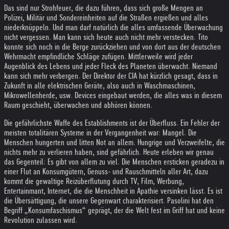
Das sind nur Strohfeuer, die dazu führen, dass sich große Mengen an
Polizei, Militär und Sondereinheiten auf die Straßen ergießen und alles
niederknüppeln. Und man darf natürlich die alles umfassende Überwachung
nicht vergessen. Man kann sich heute auch nicht mehr verstecken. Tito
konnte sich noch in die Berge zurückziehen und von dort aus der deutschen
Wehrmacht empfindliche Schläge zufügen. Mittlerweile wird jeder
Augenblick des Lebens und jeder Fleck des Planeten überwacht. Niemand
kann sich mehr verbergen. Der Direktor der CIA hat kürzlich gesagt, dass in
Zukunft in alle elektrischen Geräte, also auch in Waschmaschinen,
Mikrowellenherde, usw. Devices eingebaut werden, die alles was in diesem
Raum geschieht, überwachen und abhören können.
Die gefährlichste Waffe des Establishments ist der Überfluss. Ein Fehler der
meisten totalitären Systeme in der Vergangenheit war: Mangel. Die
Menschen hungerten und litten Not an allem. Hungrige und Verzweifelte, die
nichts mehr zu verlieren haben, sind gefährlich. Heute erleben wir genau
das Gegenteil: Es gibt von allem zu viel. Die Menschen ersticken geradezu in
einer Flut an Konsumgütern, Genuss- und Rauschmitteln aller Art, dazu
kommt die gewaltige Reizüberflutung durch TV, Film, Werbung,
Entertainmant, Internet, die die Menschheit in Apathie versinken lässt. Es ist
die Übersättigung, die unsere Gegenwart charakterisiert. Pasolini hat den
Begriff „Konsumfaschismus“ geprägt, der die Welt fest im Griff hat und keine
Revolution zulassen wird.