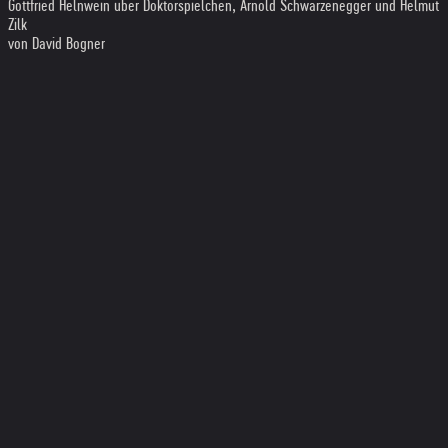
Gottfried Helnwein über Doktorspielchen, Arnold Schwarzenegger und Helmut
Zilk
von David Bogner