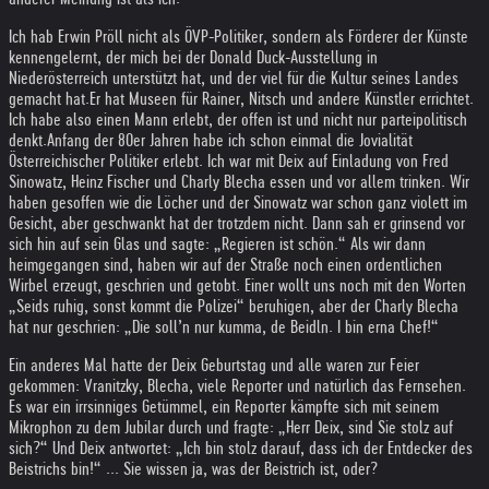
Ich hab Erwin Pröll nicht als ÖVP-Politiker, sondern als Förderer der Künste
kennengelernt, der mich bei der Donald Duck-Ausstellung in
Niederösterreich unterstützt hat, und der viel für die Kultur seines Landes
gemacht hat.
Er hat Museen für Rainer, Nitsch und andere Künstler errichtet.
Ich habe also einen Mann erlebt, der offen ist und nicht nur parteipolitisch
denkt.
Anfang der 80er Jahren habe ich schon einmal die Jovialität
Österreichischer Politiker erlebt. Ich war mit Deix auf Einladung von Fred
Sinowatz, Heinz Fischer und Charly Blecha essen und vor allem trinken. Wir
haben gesoffen wie die Löcher und der Sinowatz war schon ganz violett im
Gesicht, aber geschwankt hat der trotzdem nicht. Dann sah er grinsend vor
sich hin auf sein Glas und sagte: „Regieren ist schön.“ Als wir dann
heimgegangen sind, haben wir auf der Straße noch einen ordentlichen
Wirbel erzeugt, geschrien und getobt. Einer wollt uns noch mit den Worten
„Seids ruhig, sonst kommt die Polizei“ beruhigen, aber der Charly Blecha
hat nur geschrien: „Die soll’n nur kumma, de Beidln. I bin erna Chef!“
Ein anderes Mal hatte der Deix Geburtstag und alle waren zur Feier
gekommen: Vranitzky, Blecha, viele Reporter und natürlich das Fernsehen.
Es war ein irrsinniges Getümmel, ein Reporter kämpfte sich mit seinem
Mikrophon zu dem Jubilar durch und fragte: „Herr Deix, sind Sie stolz auf
sich?“ Und Deix antwortet: „Ich bin stolz darauf, dass ich der Entdecker des
Beistrichs bin!“ ... Sie wissen ja, was der Beistrich ist, oder?