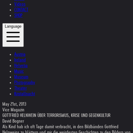
Videos
CONTACT
SHOP
Language
Austria
Ireland
Helvetia
Music
Museum
Photography
Theater
Kristallnacht
May 21st, 2013
Vice Magazin
GOTTFRIED HELNWEIN ÜBER TERRORISMUS, KRISE UND GEGENKULTUR
David Bogner
Als Kind hab ich oft Tage damit verbracht, in den Bildbänden Gottfried
Helnweins zu blättern und mir die weirdesten Geschichten zu den Bildern von