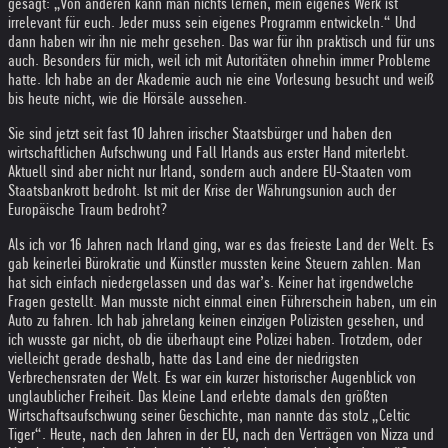
gesagt: „Von anderen kann man nichts lernen, mein eigenes Werk ist
irrelevant für euch. Jeder muss sein eigenes Programm entwickeln.“ Und
dann haben wir ihn nie mehr gesehen. Das war für ihn praktisch und für uns
auch. Besonders für mich, weil ich mit Autoritäten ohnehin immer Probleme
hatte. Ich habe an der Akademie auch nie eine Vorlesung besucht und weiß
bis heute nicht, wie die Hörsäle aussehen.
Sie sind jetzt seit fast 10 Jahren irischer Staatsbürger und haben den
wirtschaftlichen Aufschwung und Fall Irlands aus erster Hand miterlebt.
Aktuell sind aber nicht nur Irland, sondern auch andere EU-Staaten vom
Staatsbankrott bedroht. Ist mit der Krise der Währungsunion auch der
Europäische Traum bedroht?
Als ich vor 16 Jahren nach Irland ging, war es das freieste Land der Welt. Es
gab keinerlei Bürokratie und Künstler mussten keine Steuern zahlen. Man
hat sich einfach niedergelassen und das war’s. Keiner hat irgendwelche
Fragen gestellt. Man musste nicht einmal einen Führerschein haben, um ein
Auto zu fahren. Ich hab jahrelang keinen einzigen Polizisten gesehen, und
ich wusste gar nicht, ob die überhaupt eine Polizei haben. Trotzdem, oder
vielleicht gerade deshalb, hatte das Land eine der niedrigsten
Verbrechensraten der Welt. Es war ein kurzer historischer Augenblick von
unglaublicher Freiheit. Das kleine Land erlebte damals den größten
Wirtschaftsaufschwung seiner Geschichte, man nannte das stolz „Celtic
Tiger“. Heute, nach den Jahren in der EU, nach den Verträgen von Nizza und