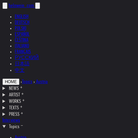
helnwein
.com
ENGLISH
DEUTSCH
POLSKI
ESPAÑOL
ČEŠTINA
ITALIANO
FRANÇAIS
РУССКИЙ
日本語
中文
›
Topics
›
Austria
HOME
NEWS
ARTIST
WORKS
TEXTS
PRESS
Interviews
Topics
Austria