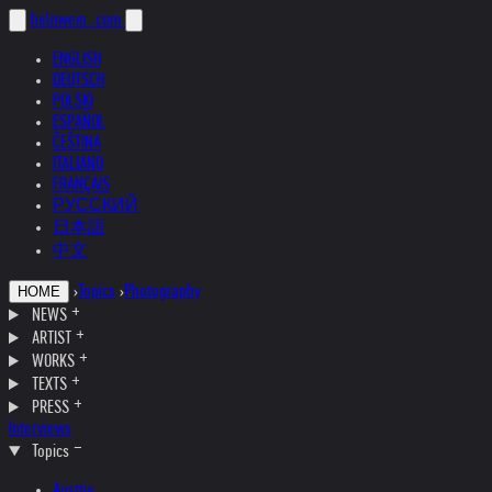
helnwein
.com
ENGLISH
DEUTSCH
POLSKI
ESPAÑOL
ČEŠTINA
ITALIANO
FRANÇAIS
РУССКИЙ
日本語
中文
›
Topics
›
Photography
HOME
NEWS
ARTIST
WORKS
TEXTS
PRESS
Interviews
Topics
Austria