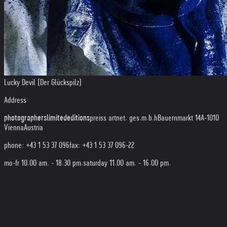
Lucky Devil (Der Glückspilz)
Address
photographerslimitededitions
preiss artnet. ges.m.b.h
Bauernmarkt 14
A-1010
Vienna
Austria
phone: +43 1 53 37 096
fax: +43 1 53 37 096-22
mo-fr 10.00 am. - 18.30 pm.
saturday 11.00 am. - 16.00 pm.