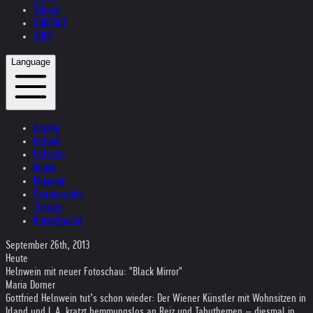
Videos
CONTACT
SHOP
Language
Austria
Ireland
Helvetia
Music
Museum
Photography
Theater
Kristallnacht
September 26th, 2013
Heute
Helnwein mit neuer Fotoschau: "Black Mirror"
Maria Dorner
Gottfried Helnwein tut’s schon wieder: Der Wiener Künstler mit Wohnsitzen in
Irland und L.A. kratzt hemmungslos an Reiz und Tabuthemen – diesmal in