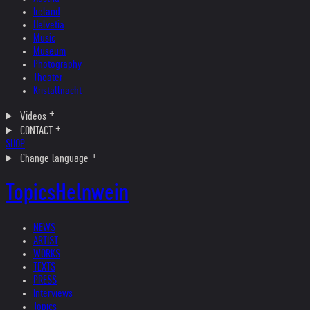
Ireland
Helvetia
Music
Museum
Photography
Theater
Kristallnacht
Videos
CONTACT
SHOP
Change language
Topics
Helnwein
NEWS
ARTIST
WORKS
TEXTS
PRESS
Interviews
Topics