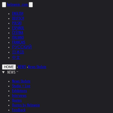
helnwein
.com
ENGLISH
DEUTSCH
POLSKI
ESPAÑOL
ČEŠTINA
ITALIANO
FRANÇAIS
РУССКИЙ
日本語
中文
›
NEWS
›
News Update
HOME
NEWS
News Update
Studio + Live
Exhibitions
Interviews
Quotes
Quotes by Helnwein
Feedback