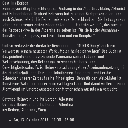
Gast: Iris Berben.
Sonntagvormittag herrschte großer Andrang in der Albertina. Maler, Aktionist
und Bühnenbildner Gottfried Helnwein lud zu seiner Buchpräsentation, und
auch Schauspielerin Iris Berben reiste aus Deutschland an. Sie hat sogar vor
Jahren eines seiner ersten Bilder gekauft – „Das Osterwetter“, das auch in
der Retrospektive in der Albertina zu sehen ist. Für sie ist der Ausnahme-
Künstler ein „Kompass, ein Leuchtturm und ein Komplize“.
Und so verfasste die dreifache Gewinnerin der "KURIER-Romy" auch ein
Vorwort zu seinem neuesten Werk „Malen heißt sich wehren".
Das Buch ist
das pointierte und provozierende Panorama seiner Lebens- und
Weltanschauung, das Bekenntnis zu seinem Freiheits- und
Gerechtigkeitswahn. Es ist Helnweins schonungslose Auseinandersetzung mit
der Gesellschaft, den Reiz- und Tabuthemen. Und damit treibt er die
Schrecken unserer Zeit auf seine Pinselspitze. Denn für den Welt-Maler ist
Kunst eine Waffe, mit der er zurückschlagen kann. Und damit vielleicht einen
Alarmknopf im Unterbewusstsein der Mitmenschen auszulösen versucht.
Gottfried Helnwein und Iris Berben, Albertina
Gottfried Helnwein und Iris Berben, Albertina
iris Berben, Albertina, Wien
So,
13. Oktober 2013 - 11:00 - 12:00