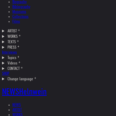
Biography
Bibliography
Museums
Collections
Films
ARTIST
WORKS
TEXTS
PRESS
Interviews
Topics
Videos
CONTACT
SHOP
Change language
NEWS
Helnwein
NEWS
ARTIST
WORKS