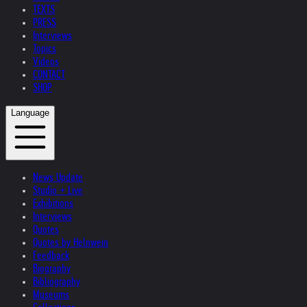
TEXTS
PRESS
Interviews
Topics
Videos
CONTACT
SHOP
Language
News Update
Studio + Live
Exhibitions
Interviews
Quotes
Quotes by Helnwein
Feedback
Biography
Bibliography
Museums