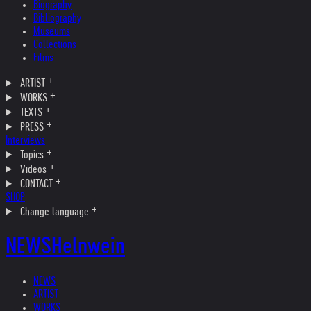
Biography
Bibliography
Museums
Collections
Films
ARTIST
WORKS
TEXTS
PRESS
Interviews
Topics
Videos
CONTACT
SHOP
Change language
NEWS
Helnwein
NEWS
ARTIST
WORKS