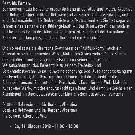
Gast: Iris Berben.
Sonntagvormittag herrschte großer Andrang in der Albertina. Maler, Aktionist
und Bühnenbildner Gottfried Helnwein lud zu seiner Buchpräsentation, und
auch Schauspielerin Iris Berben reiste aus Deutschland an. Sie hat sogar vor
Jahren eines seiner ersten Bilder gekauft – „Das Osterwetter“, das auch in
der Retrospektive in der Albertina zu sehen ist. Für sie ist der Ausnahme-
Künstler ein „Kompass, ein Leuchtturm und ein Komplize“.
Und so verfasste die dreifache Gewinnerin der "KURIER-Romy" auch ein
Vorwort zu seinem neuesten Werk „Malen heißt sich wehren".
Das Buch ist
das pointierte und provozierende Panorama seiner Lebens- und
Weltanschauung, das Bekenntnis zu seinem Freiheits- und
Gerechtigkeitswahn. Es ist Helnweins schonungslose Auseinandersetzung mit
der Gesellschaft, den Reiz- und Tabuthemen. Und damit treibt er die
Schrecken unserer Zeit auf seine Pinselspitze. Denn für den Welt-Maler ist
Kunst eine Waffe, mit der er zurückschlagen kann. Und damit vielleicht einen
Alarmknopf im Unterbewusstsein der Mitmenschen auszulösen versucht.
Gottfried Helnwein und Iris Berben, Albertina
Gottfried Helnwein und Iris Berben, Albertina
iris Berben, Albertina, Wien
So,
13. Oktober 2013 - 11:00 - 12:00