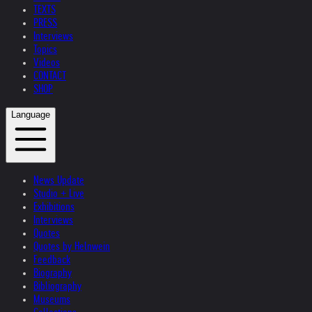
TEXTS
PRESS
Interviews
Topics
Videos
CONTACT
SHOP
Language
News Update
Studio + Live
Exhibitions
Interviews
Quotes
Quotes by Helnwein
Feedback
Biography
Bibliography
Museums