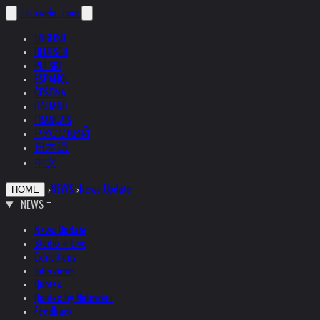
helnwein
.com
ENGLISH
DEUTSCH
POLSKI
ESPAÑOL
ČEŠTINA
ITALIANO
FRANÇAIS
РУССКИЙ
日本語
中文
›
NEWS
›
News Update
HOME
NEWS
News Update
Studio + Live
Exhibitions
Interviews
Quotes
Quotes by Helnwein
Feedback