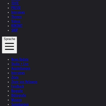
TEXTE
PRESSE
Interviews
Themen
Videos
KONTAKT
SHOP
Sprache
News Update
Studio + Live
Ausstellungen
Interviews
Zitate
Zitate von Helnwein
Feedback
Biografie
Bibliografie
Museen
Sammlungen