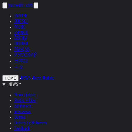
helnwein
.com
ENGLISH
DEUTSCH
POLSKI
ESPAÑOL
ČEŠTINA
ITALIANO
FRANÇAIS
РУССКИЙ
日本語
中文
›
NEWS
›
News Update
HOME
NEWS
News Update
Studio + Live
Exhibitions
Interviews
Quotes
Quotes by Helnwein
Feedback