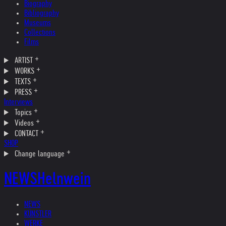
Biography
Bibliography
Museums
Collections
Films
ARTIST
WORKS
TEXTS
PRESS
Interviews
Topics
Videos
CONTACT
SHOP
Change language
NEWS
Helnwein
NEWS
KÜNSTLER
WERKE