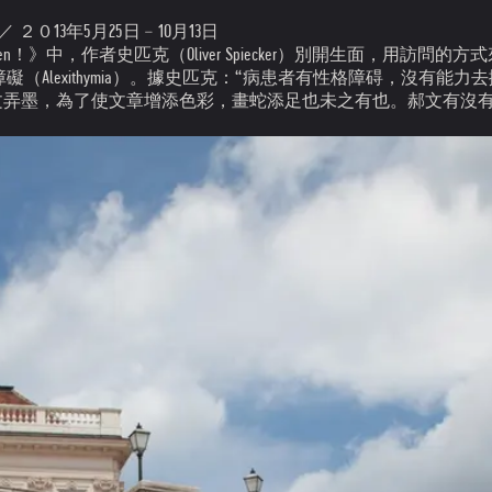
 時間／ ２０13年5月25日﹣10月13日
Listen！》中，作者史匹克（Oliver Spiecker）別開生面
（Alexithymia）。據史匹克：“病患者有性格障碍，沒有
舞文弄墨，為了使文章增添色彩，畫蛇添足也未之有也。郝文有沒