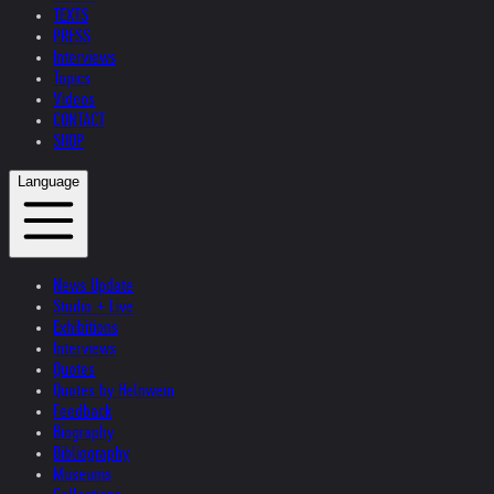
TEXTS
PRESS
Interviews
Topics
Videos
CONTACT
SHOP
Language
News Update
Studio + Live
Exhibitions
Interviews
Quotes
Quotes by Helnwein
Feedback
Biography
Bibliography
Museums