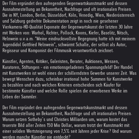
Der Film ergründet den aufregenden Gegenwartskunstmarkt und dessen
Ausnahmestellung an Bekanntheit, Nachfrage und oft irrationalen Preisen.
Die in NY, London, Berlin, Düsseldorf, Köln, Venedig, Wien, Niederösterreich
und Salzburg gedrehte Dokumentation zeigt in noch nie gesehener
Vierkamera-HD-Qualität Exponate der Gegenwartskunst der letzten 30 Jahre
mit Werken von: Warhol, Richter, Pollock, Koons, Kiefer, Baselitz, Nitsch,
Helnwein u.v.a.m. "Meine eindrucksvollste Begegnung hatte ich mit meinem
Jugendidol Gottfried Helnwein", schwärmt Schalle, der selbst als Autor,
Regisseur und Komponist der Filmmusik verantwortlich zeichnet.
Künstler, Agenten, Kritiker, Galeristen, Berater, Auktionen, Messen,
Kuratoren, Stiftungen - ein emotionsgeladenes Spannungsfeld! Der Handel
mit Kunstwerken ist wohl eines der schillerndsten Gewerbe unserer Zeit. Was
bewegt Menschen dazu, scheinbar irrational hohe Summen für Kunstwerke
zu bezahlen und nach welchen Kriterien entscheiden sich Käufer für
bestimmte Künstler und welche Rolle spielen die erworbenen Werke im
Leben der Sammler.
Der Film ergründet den aufregenden Gegenwartskunstmarkt und dessen
Ausnahmestellung an Bekanntheit, Nachfrage und oft irrationalen Preisen.
Warum setzen Sotheby´s und Christies Milliarden um, warum kostet das
teuerste Bild aller Zeiten 150 Mio Dollar, warum trotzt der Kunstmarkt mit
einer soliden Wertsteigerung von 7,5% seit Jahren jeder Krise? Und warum
werden manche Künstler nie entdeckt?