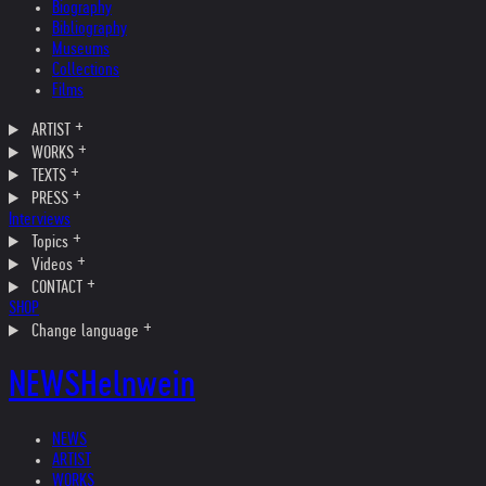
Biography
Bibliography
Museums
Collections
Films
ARTIST
WORKS
TEXTS
PRESS
Interviews
Topics
Videos
CONTACT
SHOP
Change language
NEWS
Helnwein
NEWS
ARTIST
WORKS