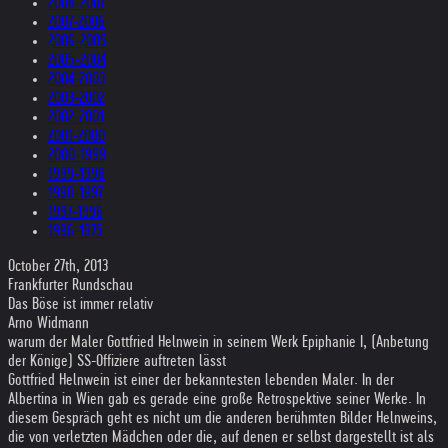
2008-2007
2007-2006
2006-2005
2005-2004
2004-2003
2003-2002
2002-2001
2001-2000
2000-1999
1999-1998
1998-1997
1997-1996
1996-1975
October 27th, 2013
Frankfurter Rundschau
Das Böse ist immer relativ
Arno Widmann
warum der Maler Gottfried Helnwein in seinem Werk Epiphanie I, (Anbetung
der Könige) SS-Offiziere auftreten lässt
Gottfried Helnwein ist einer der bekanntesten lebenden Maler. In der
Albertina in Wien gab es gerade eine große Retrospektive seiner Werke. In
diesem Gespräch geht es nicht um die anderen berühmten Bilder Helnweins,
die von verletzten Mädchen oder die, auf denen er selbst dargestellt ist als