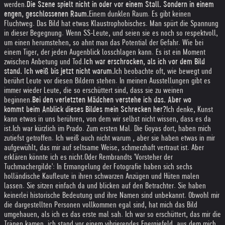
werden.
Die Szene spielt nicht in oder vor einem Stall. Sondern in einem
engen, geschlossenen Raum.
Einem dunklen Raum. Es gibt keinen
Fluchtweg. Das Bild hat etwas Klaustrophobisches. Man spürt die Spannung
in dieser Begegnung. Wenn SS-Leute, und seien sie es noch so respektvoll,
um einen herumstehen, so ahnt man das Potential der Gefahr. Wie bei
einem Tiger, der jeden Augenblick losschlagen kann. Es ist ein Moment
zwischen Anbetung und Tod.
Ich war erschrocken, als ich vor dem Bild
stand. Ich weiß bis jetzt nicht warum.
Ich beobachte oft, wie bewegt und
berührt Leute vor diesen Bildern stehen. In meinen Ausstellungen gibt es
immer wieder Leute, die so erschüttert sind, dass sie zu weinen
beginnen.
Bei den verletzten Mädchen verstehe ich das. Aber wo
kommt beim Anblick dieses Bildes mein Schrecken her?
Ich denke, Kunst
kann etwas in uns berühren, von dem wir selbst nicht wissen, dass es da
ist.
Ich war kürzlich im Prado. Zum ersten Mal. Die Goyas dort, haben mich
zutiefst getroffen. Ich weiß auch nicht warum , aber sie haben etwas in mir
aufgewühlt, das mir auf seltsame Weise, schmerzhaft vertraut ist. Aber
erklären könnte ich es nicht.
Oder Rembrandts 'Vorsteher der
Tuchmachergilde': In Ermangelung der Fotografie haben sich sechs
holländische Kaufleute in ihren schwarzen Anzügen und Hüten malen
lassen. Sie sitzen einfach da und blicken auf den Betrachter. Sie haben
keinerlei historische Bedeutung und ihre Namen sind unbekannt. Obwohl mir
die dargestellten Personen vollkommen egal sind, hat mich das Bild
umgehauen, als ich es das erste mal sah. Ich war so erschüttert, das mir die
Tränen kamen. ich stand vor einem vibrierendes Energiefeld, aus dem mich