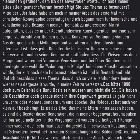
niemanden gefunden, dem ich das anvertrauen wollte.. Ich habe immer
alles allein gemacht.
Warum beschäftigt Sie das Thema so besonders?
Mitte der 90er Jahre habe ich mich in meiner Arbeit das erste Mal mit
christlicher Ikonographie beschäftigt und ich begann mich für historische und
kunsthistorische Bezüge in meiner Thematik zu interessieren.
Mir ist
aufgefallen, dass es in der Abendländischen Kunst eigentlich nur eine sehr
begrenzte Anzahl von Themen gab, die Künstlern zur Verfügung standen.
Aus der griechischen Mythologie und vor allem aus dem Christentum.
Interessant ist, dass jeder Künstler die biblischen Themen in seine eigene
Zeit versetzte und in seiner Gegenwart stattfinden liess. Die Weisen aus dem
Morgenland waren bei Veronese Venezianer und bei Dürer Nürnberger. Ich
überlegte, wie wohl die "Anbetung der Könige" bei einem Künstler aussehen
würde, der kurz nach dem Holocaust geboren ist und in Deutschland lebt.
Und ich beschloss dieses Thema, dass durch so viele Jahrhunderte immer
wieder neu dargestellt wurde, in meine Zeit zu versetzen.
Das hätte 1996
doch zum Beispiel die Band Oasis sein müssen und nicht die SS. Sie haben
die Geschichte doch gerade nicht in Ihre Gegenwart gesetzt.
Es geht nicht
um Jahre oder Monate, sondern um eine Epoche. Der Holocaust hat mich von
klein auf beschäftigt. Es ist das Erbe, das meine Eltern hinterlassen haben,
es sind die Geister dieser Generation, die in meiner Gegenwart herumspuken.
Ich bin sie ja nicht los. In der Vergangenheit wurden die heiligen 3 Könige
immer wieder auch sehr martialisch dargestellt, in schwarzen Rüstungen und
mit Schwertern bewaffnet.
In vielen Besprechungen des Bildes heißt es, das
Jesuskind sei Hitler.
Das war eigentlich nicht meine Absicht, aber ich gebe