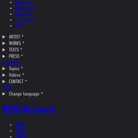
Biography
Bibliography
Museums
Collections
Films
ARTIST
WORKS
TEXTS
PRESS
Interviews
Topics
Videos
CONTACT
SHOP
Change language
NEWS
Helnwein
NEWS
ARTIST
WORKS