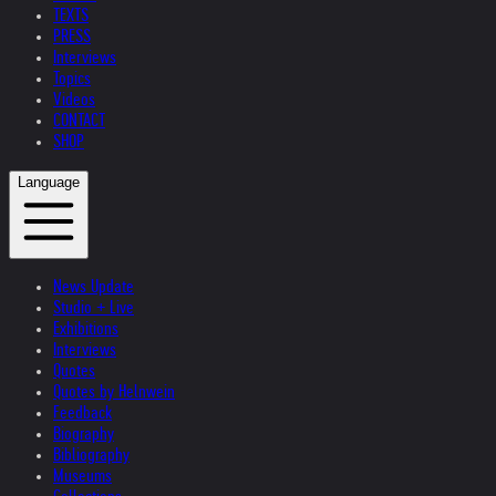
TEXTS
PRESS
Interviews
Topics
Videos
CONTACT
SHOP
Language
News Update
Studio + Live
Exhibitions
Interviews
Quotes
Quotes by Helnwein
Feedback
Biography
Bibliography
Museums