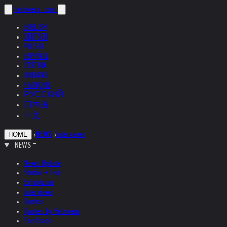
helnwein
.com
ENGLISH
DEUTSCH
POLSKI
ESPAÑOL
ČEŠTINA
ITALIANO
FRANÇAIS
РУССКИЙ
日本語
中文
›
NEWS
›
Interviews
HOME
NEWS
News Update
Studio + Live
Exhibitions
Interviews
Quotes
Quotes by Helnwein
Feedback