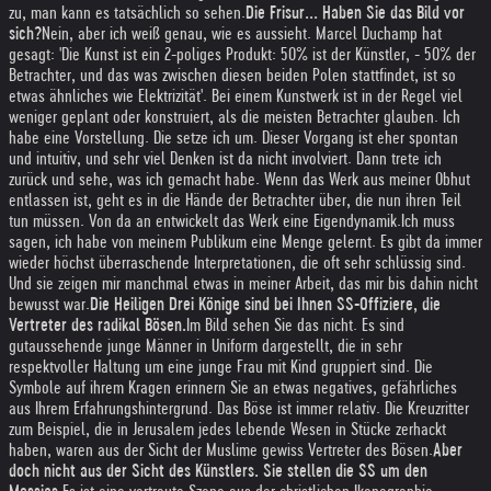
zu, man kann es tatsächlich so sehen.
Die Frisur... Haben Sie das Bild vor
sich?
Nein, aber ich weiß genau, wie es aussieht. Marcel Duchamp hat
gesagt: 'Die Kunst ist ein 2-poliges Produkt: 50% ist der Künstler, - 50% der
Betrachter, und das was zwischen diesen beiden Polen stattfindet, ist so
etwas ähnliches wie Elektrizität'. Bei einem Kunstwerk ist in der Regel viel
weniger geplant oder konstruiert, als die meisten Betrachter glauben. Ich
habe eine Vorstellung. Die setze ich um. Dieser Vorgang ist eher spontan
und intuitiv, und sehr viel Denken ist da nicht involviert. Dann trete ich
zurück und sehe, was ich gemacht habe. Wenn das Werk aus meiner Obhut
entlassen ist, geht es in die Hände der Betrachter über, die nun ihren Teil
tun müssen. Von da an entwickelt das Werk eine Eigendynamik.
Ich muss
sagen, ich habe von meinem Publikum eine Menge gelernt. Es gibt da immer
wieder höchst überraschende Interpretationen, die oft sehr schlüssig sind.
Und sie zeigen mir manchmal etwas in meiner Arbeit, das mir bis dahin nicht
bewusst war.
Die Heiligen Drei Könige sind bei Ihnen SS-Offiziere, die
Vertreter des radikal Bösen.
Im Bild sehen Sie das nicht. Es sind
gutaussehende junge Männer in Uniform dargestellt, die in sehr
respektvoller Haltung um eine junge Frau mit Kind gruppiert sind. Die
Symbole auf ihrem Kragen erinnern Sie an etwas negatives, gefährliches
aus Ihrem Erfahrungshintergrund. Das Böse ist immer relativ. Die Kreuzritter
zum Beispiel, die in Jerusalem jedes lebende Wesen in Stücke zerhackt
haben, waren aus der Sicht der Muslime gewiss Vertreter des Bösen.
Aber
doch nicht aus der Sicht des Künstlers. Sie stellen die SS um den