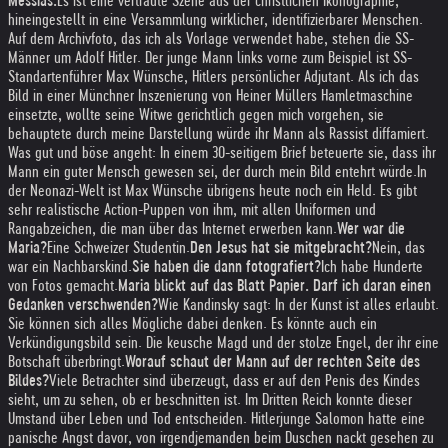
Messias.
Es ist eine vertraute Szene aus der christlichen Ikonographie,
hineingestellt in eine Versammlung wirklicher, identifizierbarer Menschen.
Auf dem Archivfoto, das ich als Vorlage verwendet habe, stehen die SS-
Männer um Adolf Hitler. Der junge Mann links vorne zum Beispiel ist SS-
Standartenführer Max Wünsche, Hitlers persönlicher Adjutant. Als ich das
Bild in einer Münchner Inszenierung von Heiner Müllers Hamletmaschine
einsetzte, wollte seine Witwe gerichtlich gegen mich vorgehen, sie
behauptete durch meine Darstellung würde ihr Mann als Rassist diffamiert.
Was gut und böse angeht: In einem 30-seitigem Brief beteuerte sie, dass ihr
Mann ein guter Mensch gewesen sei, der durch mein Bild entehrt würde.
In
der Neonazi-Welt ist Max Wünsche übrigens heute noch ein Held. Es gibt
sehr realistische Action-Puppen von ihm, mit allen Uniformen und
Rangabzeichen, die man über das Internet erwerben kann.
Wer war die
Maria?
Eine Schweizer Studentin.
Den Jesus hat sie mitgebracht?
Nein, das
war ein Nachbarskind.
Sie haben die dann fotografiert?
Ich habe Hunderte
von Fotos gemacht.
Maria blickt auf das Blatt Papier. Darf ich daran einen
Gedanken verschwenden?
Wie Kandinsky sagt: In der Kunst ist alles erlaubt.
Sie können sich alles Mögliche dabei denken. Es könnte auch ein
Verkündigungsbild sein. Die keusche Magd und der stolze Engel, der ihr eine
Botschaft überbringt.
Worauf schaut der Mann auf der rechten Seite des
Bildes?
Viele Betrachter sind überzeugt, dass er auf den Penis des Kindes
sieht, um zu sehen, ob er beschnitten ist. Im Dritten Reich konnte dieser
Umstand über Leben und Tod entscheiden. Hitlerjunge Salomon hatte eine
panische Angst davor, von irgendjemanden beim Duschen nackt gesehen zu