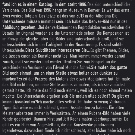
fand ich es in einem Katalog. In dem steht 1996.
Das sind unterschiedliche
Versionen. Das Bild von 1996 hängt im Museum in Denver. Es war das erste.
Zwei weitere folgten. Das letzte ist das von 2013 in der Albertina.
Die
Unterschiede müssen minimal sein. Ich habe das Denver-Bild nur in der
Abbildung gesehen...
Bei der verkleinernden Reproduktion verschwinden die
Details. Im Original würden sie die Unterschiede sehen. Die Komposition ist
im Prinzip die gleiche, aber die Bilder sind unterschiedlich groß, und sie
unterscheiden sich in der Farbigkeit, in der Nuancierung. Es sind subtile
Unterschiede.
Diese Subtilitäten interessieren Sie...
Es gibt Themen, Bilder,
die lassen einen als Künstler nicht los. Man kommt immer wieder darauf
zurück, malt sie wieder und wieder. Denken Sie zum Beispiel an die
verschiedenen Versionen von Edvard Munchs Schrei.
Sie malen das ganze
Bild noch einmal, um an einer Stelle etwas heller oder dunkler zu
machen?
Es ist der Prozess des Malens der etwas Meditatives hat. Ich male
das Bild nicht neu, um eine Stelle anders zu malen, als ich sie zunächst
gemalt hatte. Ich male das Bild noch einmal, weil ich es noch einmal malen
möchte. Die Unterschiede ergeben sich.
Sie malen alles selbst? Da gibt es
keinen Assistenten?
Ich mache alles selbst. Ich habe zu wenig Vertrauen.
Eigentlich wäre es nicht schlecht, einen Assistenten zu haben. Die alten
Meister arbeiteten immer in Werkstätten. An einem Rubens-Bild haben viele
Hände gearbeitet. Damien Hirst und Jeff Koons malen überhaupt nichts. Da
gibt es ein Heer von Angestellten, die die Kunstwerke produzieren.
Irgendetwas dazwischen fände ich nicht schlecht, aber bisher habe ich noch