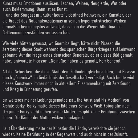
Kunst muss Emotionen auslösen: Lachen, Weinen, Neugierde, Wut oder
auch Beklemmung. Dann ist es Kunst.
...und der Stargast in „Kultur heute“, Gottfried Helnwein, ein Künstler, der
die Gräuel des Nationalsozialismus in seinen hyperrealistischen Werken
dermaßen hemmungslos aufzeigt, dass man die Wiener Albertina mit
Beklemmungszuständen verlassen hat.
Wie viele hätten gewusst, wo Guernica liegt, hätte nicht Picasso die
Zerstörung dieser Stadt während des spanischen Bürgerkrieges auf Leinwand
gebannt. Auf die Frage eines deutschen Generals, ob er dieses Bild gemalt
habe, antwortete Picasso: „Nein, Sie haben es gemalt, Herr General.“
All die Schrecken, die diese Stadt dem Erdboden gleichmachten, hat Picasso
durch „Guernica“ im Gedächtnis der Gesellschaft verfestigt. Auch heute wird
dieses Kunstwerk immer noch in aktuellem Zusammenhang mit Zerstörung
und Krieg in Erinnerung gerufen.
Ein weiteres meiner Lieblingsgemälde ist „The Artist and His Mother“ von
Arshile Gorky. Gorky malte dieses Bild einer Schwarz-Weiß-Fotografie nach.
Der junge Gorky steht neben seiner Mutter, es gibt keine Berührung zwischen
ihnen. Die Hände der Mutter wirken bandagiert.
Laut Überlieferung malte der Künstler die Hände, verwischte sie jedoch
wieder. Keine Berührung in der Gegenwart und auch nicht in der Zukunft.