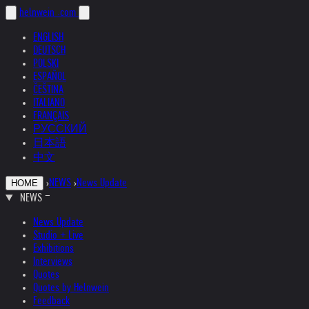
helnwein
.com
ENGLISH
DEUTSCH
POLSKI
ESPAÑOL
ČEŠTINA
ITALIANO
FRANÇAIS
РУССКИЙ
日本語
中文
›
NEWS
›
News Update
HOME
NEWS
News Update
Studio + Live
Exhibitions
Interviews
Quotes
Quotes by Helnwein
Feedback