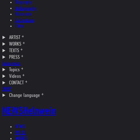
Biography
Bibliography
Museums
Collections
Films
ARTIST
WORKS
TEXTS
PRESS
Interviews
Topics
Videos
CONTACT
SHOP
Change language
NEWS
Helnwein
NEWS
ARTIST
WORKS