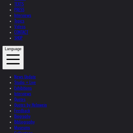
TEXTS
PRESS
Interviews
Topics
Videos
CONTACT
SHOP
Language
News Update
Studio + Live
Exhibitions
Interviews
Quotes
Quotes by Helnwein
Feedback
Biography
Bibliography
Museums