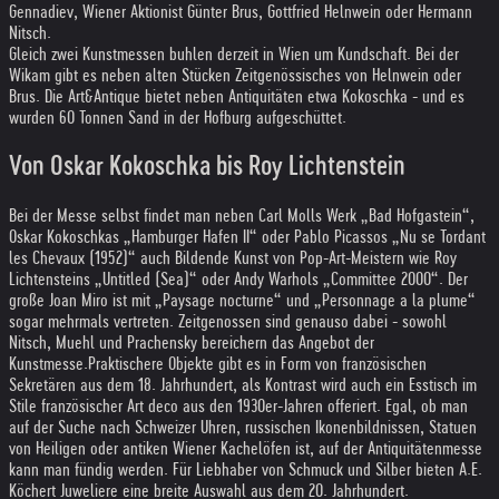
Gennadiev, Wiener Aktionist Günter Brus, Gottfried Helnwein oder Hermann
Nitsch.
Gleich zwei Kunstmessen buhlen derzeit in Wien um Kundschaft. Bei der
Wikam gibt es neben alten Stücken Zeitgenössisches von Helnwein oder
Brus. Die Art&Antique bietet neben Antiquitäten etwa Kokoschka - und es
wurden 60 Tonnen Sand in der Hofburg aufgeschüttet.
Von Oskar Kokoschka bis Roy Lichtenstein
Bei der Messe selbst findet man neben Carl Molls Werk „Bad Hofgastein“,
Oskar Kokoschkas „Hamburger Hafen II“ oder Pablo Picassos „Nu se Tordant
les Chevaux (1952)“ auch Bildende Kunst von Pop-Art-Meistern wie Roy
Lichtensteins „Untitled (Sea)“ oder Andy Warhols „Committee 2000“. Der
große Joan Miro ist mit „Paysage nocturne“ und „Personnage a la plume“
sogar mehrmals vertreten. Zeitgenossen sind genauso dabei - sowohl
Nitsch, Muehl und Prachensky bereichern das Angebot der
Kunstmesse.
Praktischere Objekte gibt es in Form von französischen
Sekretären aus dem 18. Jahrhundert, als Kontrast wird auch ein Esstisch im
Stile französischer Art deco aus den 1930er-Jahren offeriert. Egal, ob man
auf der Suche nach Schweizer Uhren, russischen Ikonenbildnissen, Statuen
von Heiligen oder antiken Wiener Kachelöfen ist, auf der Antiquitätenmesse
kann man fündig werden. Für Liebhaber von Schmuck und Silber bieten A.E.
Köchert Juweliere eine breite Auswahl aus dem 20. Jahrhundert.