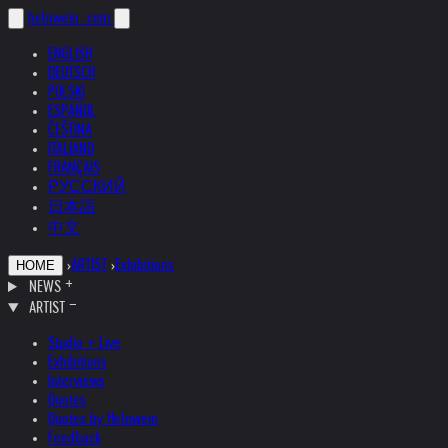
helnwein
.com
ENGLISH
DEUTSCH
POLSKI
ESPAÑOL
ČEŠTINA
ITALIANO
FRANÇAIS
РУССКИЙ
日本語
中文
›
ARTIST
›
Exhibitions
HOME
NEWS
ARTIST
Studio + Live
Exhibitions
Interviews
Quotes
Quotes by Helnwein
Feedback