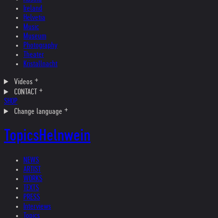
Ireland
Helvetia
Music
Museum
Photography
Theater
Kristallnacht
Videos
CONTACT
SHOP
Change language
Topics
Helnwein
NEWS
ARTIST
WORKS
TEXTS
PRESS
Interviews
Topics