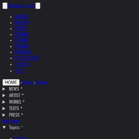
helnwein
.com
ENGLISH
DEUTSCH
POLSKI
ESPAÑOL
ČEŠTINA
ITALIANO
FRANÇAIS
РУССКИЙ
日本語
中文
›
Topics
›
Theater
HOME
NEWS
ARTIST
WORKS
TEXTS
PRESS
Interviews
Topics
Austria