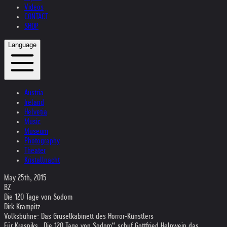
Videos
CONTACT
SHOP
Language
Austria
Ireland
Helvetia
Music
Museum
Photography
Theater
Kristallnacht
May 25th, 2015
BZ
Die 120 Tage von Sodom
Dirk Krampitz
Volksbühne: Das Gruselkabinett des Horror-Künstlers
Für Kresniks „Die 120 Tage von Sodom“ schuf Gottfried Helnwein das