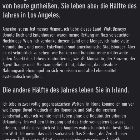
von heute gutheißen. Sie leben aber die Hälfte des
Jahres in Los Angeles.
Amerika ist ein Teil meiner Heimat, ich liebe dieses Land. Walt Disneys
Donald Duck und Entenhausen waren meine Rettung im Nazi-verseuchten
Nachkriegs-Wien. Ich verdanke diesem Land eine Menge, ich habe viele
Freunde dort, und meine Enkelkinder sind amerikanische Staatsbürger. Aber
es ist schrecklich zu sehen, wie Banken und Grosskonzerne mittlerweile
jeden Aspekt des Lebens kontrollieren , wie zB. Monsanto, der Konzern, der
Agent Orange nach Vietnam geliefert hat, dabei ist, das absolute
Nahrungsmittelmonopol an sich zu reissen und alle Lebensmittel
systematisch vergiftet.
Die andere Hälfte des Jahres leben Sie in Irland.
Ich lebe in zwei völlig gegensätzlichen Welten. In Irland komme ich mir vor
wie Caspar David Friedrich in der Romantik und Stille der irischen
Landschaft, aber ich könnte nicht leben ohne die Realität der urbanen
Dekandenz. Ich will den Untergang und das Ende wenigstens bewusst
erleben, und diesbezüglich ist Los Angeles wahrscheinlich die beste Stadt
der Welt. Ich meine das nicht sarkastisch.
Das Sterben, der Zerfall einer
grossen Zivilisation entfaltet immer auch eine ganz eigene Ästhetik.