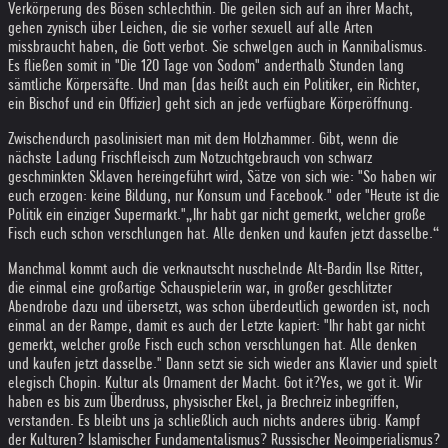
Verkörperung des Bösen schlechthin. Die geilen sich auf an ihrer Macht,
gehen zynisch über Leichen, die sie vorher sexuell auf alle Arten
missbraucht haben, die Gott verbot. Sie schwelgen auch in Kannibalismus.
Es fließen somit in "Die 120 Tage von Sodom" anderthalb Stunden lang
sämtliche Körpersäfte. Und man (das heißt auch ein Politiker, ein Richter,
ein Bischof und ein Offizier) geht sich an jede verfügbare Körperöffnung.
Zwischendurch pasolinisiert man mit dem Holzhammer. Gibt, wenn die
nächste Ladung Frischfleisch zum Notzuchtgebrauch von schwarz
geschminkten Sklaven hereingeführt wird, Sätze von sich wie: "So haben wir
euch erzogen: keine Bildung, nur Konsum und Facebook." oder "Heute ist die
Politik ein einziger Supermarkt."
„Ihr habt gar nicht gemerkt, welcher große
Fisch euch schon verschlungen hat. Alle denken und kaufen jetzt dasselbe.“
Manchmal kommt auch die verknautscht nuschelnde Alt-Bardin Ilse Ritter,
die einmal eine großartige Schauspielerin war, in großer geschlitzter
Abendrobe dazu und übersetzt, was schon überdeutlich geworden ist, noch
einmal an der Rampe, damit es auch der Letzte kapiert: "Ihr habt gar nicht
gemerkt, welcher große Fisch euch schon verschlungen hat. Alle denken
und kaufen jetzt dasselbe." Dann setzt sie sich wieder ans Klavier und spielt
elegisch Chopin. Kultur als Ornament der Macht. Got it?
Yes, we got it. Wir
haben es bis zum Überdruss, physischer Ekel, ja Brechreiz inbegriffen,
verstanden. Es bleibt uns ja schließlich auch nichts anderes übrig. Kampf
der Kulturen? Islamischer Fundamentalismus? Russischer Neoimperialismus?