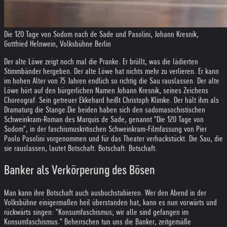
Die 120 Tage von Sodom nach de Sade und Pasolini, Johann Kresnik,
Gottfried Helnwein, Volksbühne Berlin
Der alte Löwe zeigt noch mal die Pranke. Er brüllt, was die lädierten
Stimmbänder hergeben. Der alte Löwe hat nichts mehr zu verlieren. Er kann
im hohen Alter von 75 Jahren endlich so richtig die Sau rauslassen. Der alte
Löwe hört auf den bürgerlichen Namen Johann Kresnik, seines Zeichens
Choreograf. Sein getreuer Ekkehard heißt Christoph Klimke. Der hält ihm als
Dramaturg die Stange.
Die beiden haben sich den sadomasochistischen
Schweinkram-Roman des Marquis de Sade, genannt "Die 120 Tage von
Sodom", in der faschismuskritischen Schweinkram-Filmfassung von Pier
Paolo Pasolini vorgenommen und für das Theater verhackstückt. Die Sau, die
sie rauslassen, lautet Botschaft. Botschaft. Botschaft.
Banker als Verkörperung des Bösen
Man kann ihre Botschaft auch ausbuchstabieren. Wer den Abend in der
Volksbühne einigermaßen heil überstanden hat, kann es nun vorwärts und
rückwärts singen: "Konsumfaschismus; wir alle sind gefangen im
Konsumfaschismus." Beherrschen tun uns die Banker, zeitgemäße