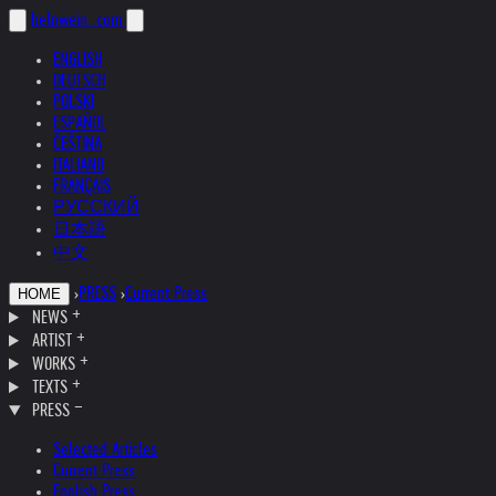
helnwein
.com
ENGLISH
DEUTSCH
POLSKI
ESPAÑOL
ČEŠTINA
ITALIANO
FRANÇAIS
РУССКИЙ
日本語
中文
›
PRESS
›
Current Press
HOME
NEWS
ARTIST
WORKS
TEXTS
PRESS
Selected Articles
Current Press
English Press