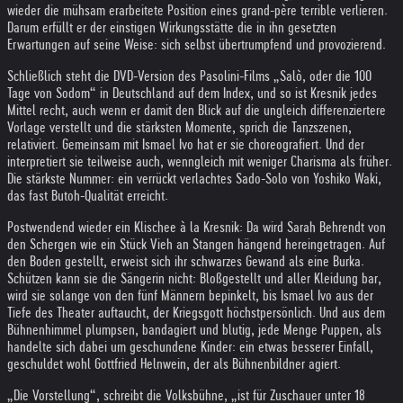
wieder die mühsam erarbeitete Position eines grand-père terrible verlieren.
Darum erfüllt er der einstigen Wirkungsstätte die in ihn gesetzten
Erwartungen auf seine Weise: sich selbst übertrumpfend und provozierend.
Schließlich steht die DVD-Version des ­Pasolini-Films „Salò, oder die 100
Tage von Sodom“ in Deutschland auf dem Index, und so ist Kresnik jedes
Mittel recht, auch wenn er damit den Blick auf die ungleich differenziertere
Vorlage verstellt und die stärksten Momente, sprich die Tanzszenen,
relativiert. Gemeinsam mit Ismael Ivo hat er sie choreografiert. Und der
interpretiert sie teilweise auch, wenngleich mit weniger Charisma als früher.
Die ­stärkste Nummer: ein verrückt verlachtes Sado-Solo von Yoshiko Waki,
das fast Butoh-Qualität erreicht.
Postwendend wieder ein Klischee à la Kresnik: Da wird Sarah Behrendt von
den Schergen wie ein Stück Vieh an Stangen hängend hereingetragen. Auf
den Boden ­gestellt, erweist sich ihr schwarzes Gewand als eine Burka.
Schützen kann sie die ­Sängerin nicht: Bloßgestellt und aller ­Kleidung bar,
wird sie solange von den fünf Männern bepinkelt, bis Ismael Ivo aus der
Tiefe des Theater auftaucht, der Kriegsgott höchstpersönlich. Und aus dem
Bühnenhimmel plumpsen, bandagiert und blutig, jede Menge Puppen, als
handelte sich dabei um geschundene Kinder: ein etwas besserer Einfall,
geschuldet wohl Gottfried Helnwein, der als Bühnenbildner agiert.
„Die Vorstellung“, schreibt die Volksbühne, „ist für Zuschauer unter 18