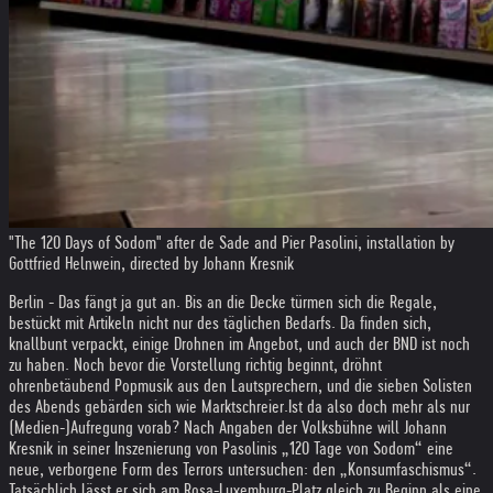
"The 120 Days of Sodom" after de Sade and Pier Pasolini, installation by
Gottfried Helnwein, directed by Johann Kresnik
Berlin - Das fängt ja gut an. Bis an die Decke türmen sich die Regale,
bestückt mit Artikeln nicht nur des täglichen Bedarfs. Da finden sich,
knallbunt verpackt, einige Drohnen im Angebot, und auch der BND ist noch
zu haben. Noch bevor die Vorstellung richtig beginnt, dröhnt
ohrenbetäubend Popmusik aus den Lautsprechern, und die sieben Solisten
des Abends gebärden sich wie Marktschreier.
Ist da also doch mehr als nur
(Medien-)Aufregung vorab? Nach Angaben der Volksbühne will Johann
Kresnik in seiner Inszenierung von Pasolinis „120 Tage von Sodom“ eine
neue, verborgene Form des Terrors untersuchen: den „Konsumfaschismus“.
Tatsächlich lässt er sich am Rosa-Luxemburg-Platz gleich zu Beginn als eine