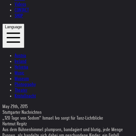
Videos
CONTACT
SHOP
Language
Austria
Ireland
Helvetia
Music
Museum
Photography
Theater
Kristallnacht
May 29th, 2015
Stuttgarter Nachrichten
„120 Tage von Sodom“ Ismael Ivo sorgt für Tanz-Lichtblicke
Hartmut Regitz
Aus dem Bühnenhimmel plumpsen, bandagiert und blutig, jede Menge
Puppen, als handelte sich dabei um geschundene Kinder: ein Einfall,