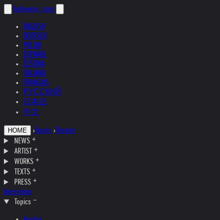
helnwein
.com
ENGLISH
DEUTSCH
POLSKI
ESPAÑOL
ČEŠTINA
ITALIANO
FRANÇAIS
РУССКИЙ
日本語
中文
›
Topics
›
Theater
HOME
NEWS
ARTIST
WORKS
TEXTS
PRESS
Interviews
Topics
Austria