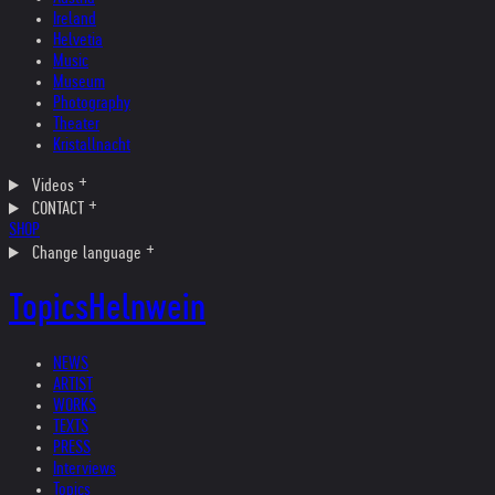
Ireland
Helvetia
Music
Museum
Photography
Theater
Kristallnacht
Videos
CONTACT
SHOP
Change language
Topics
Helnwein
NEWS
ARTIST
WORKS
TEXTS
PRESS
Interviews
Topics