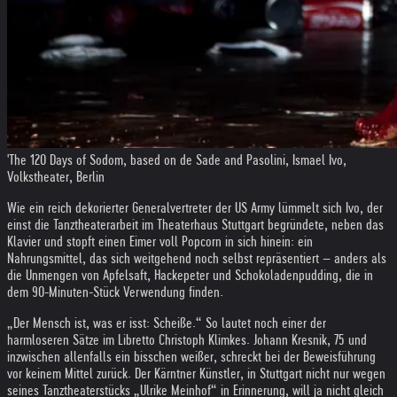
'The 120 Days of Sodom, based on de Sade and Pasolini, Ismael Ivo,
Volkstheater, Berlin
Wie ein reich dekorierter Generalvertreter der US Army lümmelt sich Ivo, der
einst die Tanztheaterarbeit im Theaterhaus Stuttgart begründete, neben das
Klavier und stopft einen Eimer voll Popcorn in sich hinein: ein
Nahrungsmittel, das sich weitgehend noch selbst repräsentiert – anders als
die Unmengen von Apfelsaft, Hackepeter und Schokoladenpudding, die in
dem 90-Minuten-Stück Verwendung ­finden.
„Der Mensch ist, was er isst: Scheiße.“ So lautet noch einer der
harmloseren Sätze im Libretto Christoph Klimkes. Johann ­Kresnik, 75 und
inzwischen allenfalls ein bisschen weißer, schreckt bei der Beweisführung
vor keinem Mittel zurück. Der Kärntner Künstler, in Stuttgart nicht nur wegen
seines Tanztheaterstücks „Ulrike Meinhof“ in Erinnerung, will ja nicht gleich