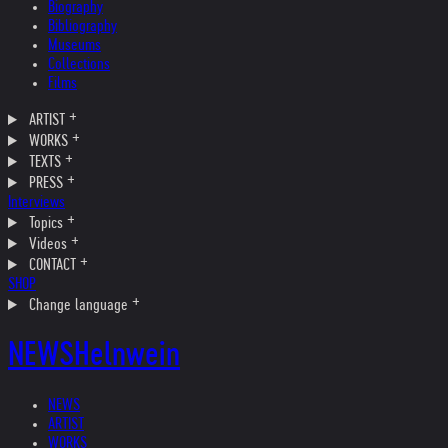
Biography
Bibliography
Museums
Collections
Films
ARTIST
WORKS
TEXTS
PRESS
Interviews
Topics
Videos
CONTACT
SHOP
Change language
NEWS
Helnwein
NEWS
ARTIST
WORKS