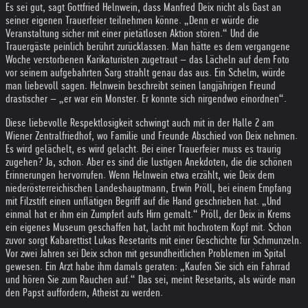
Es sei gut, sagt Gottfried Helnwein, dass Manfred Deix nicht als Gast an
seiner eigenen Trauerfeier teilnehmen könne. „Denn er würde die
Veranstaltung sicher mit einer pietätlosen Aktion stören.“ Und die
Trauergäste peinlich berührt zurücklassen. Man hätte es dem vergangene
Woche verstorbenen Karikaturisten zugetraut – das Lächeln auf dem Foto
vor seinem aufgebahrten Sarg strahlt genau das aus. Ein Schelm, würde
man liebevoll sagen. Helnwein beschreibt seinen langjährigen Freund
drastischer – „er war ein Monster. Er konnte sich nirgendwo einordnen“.
Diese liebevolle Respektlosigkeit schwingt auch mit in der Halle 2 am
Wiener Zentralfriedhof, wo Familie und Freunde Abschied von Deix nehmen.
Es wird gelächelt, es wird gelacht. Bei einer Trauerfeier muss es traurig
zugehen? Ja, schon. Aber es sind die lustigen Anekdoten, die die schönen
Erinnerungen hervorrufen. Wenn Helnwein etwa erzählt, wie Deix dem
niederösterreichischen Landeshauptmann, Erwin Pröll, bei einem Empfang
mit Filzstift einen unflätigen Begriff auf die Hand geschrieben hat. „Und
einmal hat er ihm ein Zumpferl aufs Hirn gemalt.“ Pröll, der Deix in Krems
ein eigenes Museum geschaffen hat, lacht mit hochrotem Kopf mit. Schon
zuvor sorgt Kabarettist Lukas Resetarits mit einer Geschichte für Schmunzeln.
Vor zwei Jahren sei Deix schon mit gesundheitlichen Problemen im Spital
gewesen. Ein Arzt habe ihm damals geraten: „Kaufen Sie sich ein Fahrrad
und hören Sie zum Rauchen auf.“ Das sei, meint Resetarits, als würde man
den Papst auffordern, Atheist zu werden.