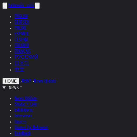
helnwein
.com
ENGLISH
DEUTSCH
POLSKI
ESPAÑOL
ČEŠTINA
ITALIANO
FRANÇAIS
РУССКИЙ
日本語
中文
›
NEWS
›
News Update
HOME
NEWS
News Update
Studio + Live
Exhibitions
Interviews
Quotes
Quotes by Helnwein
Feedback