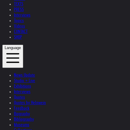
TEXTS
PRESS
Interviews
Topics
Videos
CONTACT
SHOP
Language
News Update
Studio + Live
Exhibitions
Interviews
Quotes
Quotes by Helnwein
Feedback
Biography
Bibliography
Museums