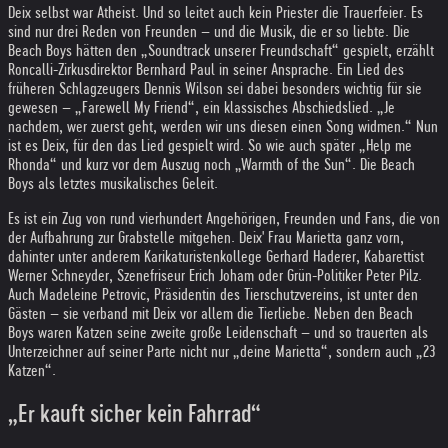
Deix selbst war Atheist. Und so leitet auch kein Priester die Trauerfeier. Es
sind nur drei Reden von Freunden – und die Musik, die er so liebte. Die
Beach Boys hätten den „Soundtrack unserer Freundschaft“ gespielt, erzählt
Roncalli-Zirkusdirektor Bernhard Paul in seiner Ansprache. Ein Lied des
früheren Schlagzeugers Dennis Wilson sei dabei besonders wichtig für sie
gewesen – „Farewell My Friend“, ein klassisches Abschiedslied. „Je
nachdem, wer zuerst geht, werden wir uns diesen einen Song widmen.“ Nun
ist es Deix, für den das Lied gespielt wird. So wie auch später „Help me
Rhonda“ und kurz vor dem Auszug noch „Warmth of the Sun“. Die Beach
Boys als letztes musikalisches Geleit.
Es ist ein Zug von rund vierhundert Angehörigen, Freunden und Fans, die von
der Aufbahrung zur Grabstelle mitgehen. Deix' Frau Marietta ganz vorn,
dahinter unter anderem Karikaturistenkollege Gerhard Haderer, Kabarettist
Werner Schneyder, Szenefriseur Erich Joham oder Grün-Politiker Peter Pilz.
Auch Madeleine Petrovic, Präsidentin des Tierschutzvereins, ist unter den
Gästen – sie verband mit Deix vor allem die Tierliebe. Neben den Beach
Boys waren Katzen seine zweite große Leidenschaft – und so trauerten als
Unterzeichner auf seiner Parte nicht nur „deine Marietta“, sondern auch „23
Katzen“.
„Er kauft sicher kein Fahrrad“