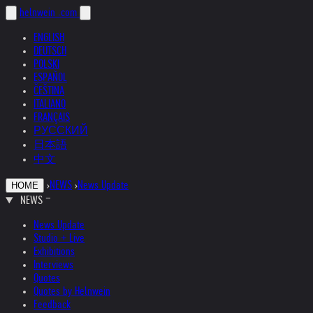
helnwein
.com
ENGLISH
DEUTSCH
POLSKI
ESPAÑOL
ČEŠTINA
ITALIANO
FRANÇAIS
РУССКИЙ
日本語
中文
›
NEWS
›
News Update
HOME
NEWS
News Update
Studio + Live
Exhibitions
Interviews
Quotes
Quotes by Helnwein
Feedback