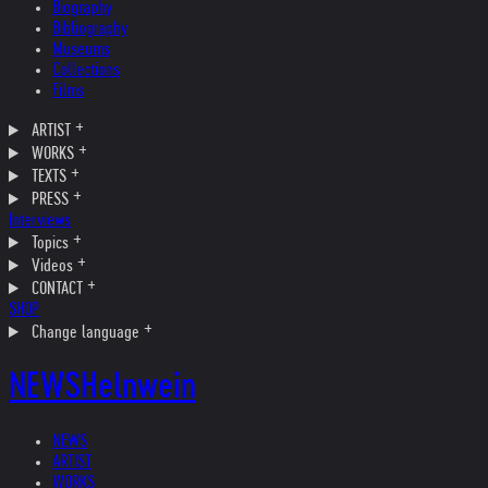
Biography
Bibliography
Museums
Collections
Films
ARTIST
WORKS
TEXTS
PRESS
Interviews
Topics
Videos
CONTACT
SHOP
Change language
NEWS
Helnwein
NEWS
ARTIST
WORKS