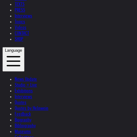
TEXTS
PRESS
Interviews
Topics
Videos
CONTACT
SHOP
Language
News Update
Studio + Live
Exhibitions
Interviews
Quotes
Quotes by Helnwein
Feedback
Biography
Bibliography
Museums