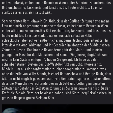
und veranlasst, es bei einem Besuch in Wien in der Albertina zu suchen. Das
Bild erschütterte, faszinierte und lässt uns bis heute nicht los. Es ist so
stark, dass es aus sich selbst wirkt...
Sehr verehrter Herr Helnwein,
Ein Abdruck in der Berliner Zeitung hatte meine
Frau und mich angesprungen und veranlasst, es bei einem Besuch in Wien
in der Albertina zu suchen.
Das Bild erschütterte, faszinierte und lässt uns bis
heute nicht los. Es ist so stark, dass es aus sich selbst wirkt.
Die
schreckliche, aber schwer entbehrliche, moderne Technologie erlaubte, Ihr
Interview mit Arno Widmann und Ihr Gespräch im Magazin der Süddeutschen
Zeitung zu lesen. Das hat die Bewunderung für den Maler, und in nicht
geringerem Mass für den Menschen und seinen Weg hinzugefügt.
“Ich kann
mich in kein System einfügen”, haben Sie gesagt. Ich habe aus dem
scheinbar starren System des Ost-West-Konflikt versucht, Interessen zu
bündeln, um aus der Konfrontation zu einer Kooperation zu kommen, was
ohne die Hilfe von Willy Brandt, Michael Gorbatschow und George Bush, dem
Älteren nicht möglich gewesen wäre.
Eine Generation später ist festzustellen,
dass die Menschen verachtende Gier nach Geld und Geltung im digitalen
Zeitalter zur Gefahr der Selbstzerstörung des Systems gewachsen ist. Zu der
Kraft, die Sie als Einzelner bewiesen haben, sind Sie zu beglückwünschen.
Im
grossen Respekt grüsst Sie
Egon Bahr