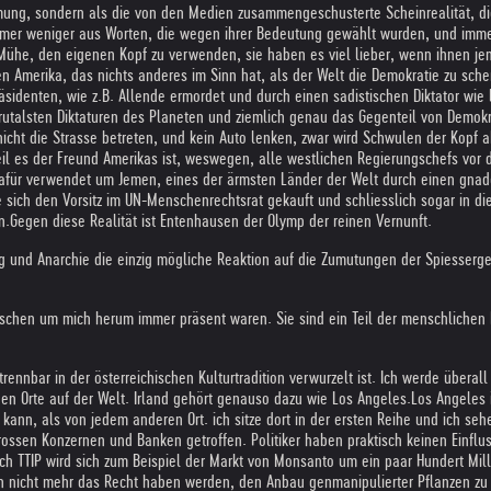
ng, sondern als die von den Medien zusammengeschusterte Scheinrealität, die 
 immer weniger aus Worten, die wegen ihrer Bedeutung gewählt wurden, und imm
Mühe, den eigenen Kopf zu verwenden, sie haben es viel lieber, wenn ihnen jem
 Amerika, das nichts anderes im Sinn hat, als der Welt die Demokratie zu sch
denten, wie z.B. Allende ermordet und durch einen sadistischen Diktator wie P
brutalsten Diktaturen des Planeten und ziemlich genau das Gegenteil von Demok
ht die Strasse betreten, und kein Auto lenken, zwar wird Schwulen der Kopf abg
weil es der Freund Amerikas ist, weswegen, alle westlichen Regierungschefs vor 
afür verwendet um Jemen, eines der ärmsten Länder der Welt durch einen gnad
e sich den Vorsitz im UN-Menschenrechtsrat gekauft und schliesslich sogar in 
n.
Gegen diese Realität ist Entenhausen der Olymp der reinen Vernunft.
 und Anarchie die einzig mögliche Reaktion auf die Zumutungen der Spiesserges
hen um mich herum immer präsent waren. Sie sind ein Teil der menschlichen E
rennbar in der österreichischen Kulturtradition verwurzelt ist. Ich werde überal
eden Orte auf der Welt. Irland gehört genauso dazu wie Los Angeles.
Los Angeles 
ann, als von jedem anderen Ort. ich sitze dort in der ersten Reihe und ich sehe
ssen Konzernen und Banken getroffen. Politiker haben praktisch keinen Einflus
ch TTIP wird sich zum Beispiel der Markt von Monsanto um ein paar Hundert Mi
nn nicht mehr das Recht haben werden, den Anbau genmanipulierter Pflanzen zu 