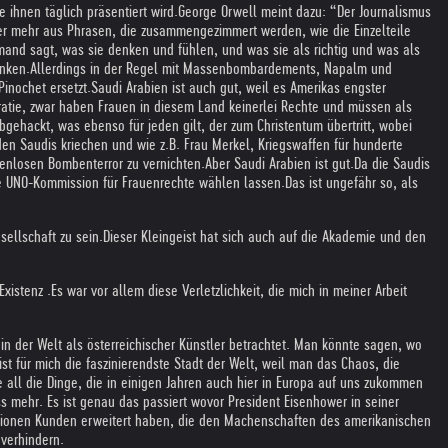
ihnen täglich präsentiert wird.
George Orwell meint dazu: “Der Journalismus
er mehr aus Phrasen, die zusammengezimmert werden, wie die Einzelteile
and sagt, was sie denken und fühlen, und was sie als richtig und was als
enken.
Allerdings in der Regel mit Massenbombardements, Napalm und
inochet ersetzt.
Saudi Arabien ist auch gut, weil es Amerikas engster
ratie, zwar haben Frauen in diesem Land keinerlei Rechte und müssen als
ehackt, was ebenso für jeden gilt, der zum Christentum übertritt, wobei
den Saudis kriechen und wie z.B. Frau Merkel, Kriegswaffen für hunderte
enlosen Bombenterror zu vernichten.
Aber Saudi Arabien ist gut.
Da die Saudis
die UNO-Kommission für Frauenrechte wählen lassen.
Das ist ungefähr so, als
ellschaft zu sein.
Dieser Kleingeist hat sich auch auf die Akademie und den
xistenz .
Es war vor allem diese Verletzlichkeit, die mich in meiner Arbeit
l in der Welt als österreichischer Künstler betrachtet. Man könnte sagen, wo
ist für mich die faszinierendste Stadt der Welt, weil man das Chaos, die
 all die Dinge, die in einigen Jahren auch hier in Europa auf uns zukommen
s mehr. Es ist genau das passiert wovor President Eisenhower in seiner
llionen Kunden erweitert haben, die den Machenschaften des amerikanischen
verhindern.