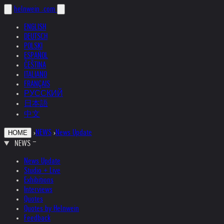
helnwein
.com
ENGLISH
DEUTSCH
POLSKI
ESPAÑOL
ČEŠTINA
ITALIANO
FRANÇAIS
РУССКИЙ
日本語
中文
›
NEWS
›
News Update
HOME
NEWS
News Update
Studio + Live
Exhibitions
Interviews
Quotes
Quotes by Helnwein
Feedback