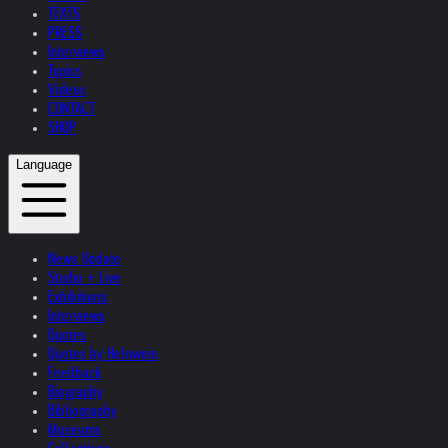
TEXTS
PRESS
Interviews
Topics
Videos
CONTACT
SHOP
Language
News Update
Studio + Live
Exhibitions
Interviews
Quotes
Quotes by Helnwein
Feedback
Biography
Bibliography
Museums