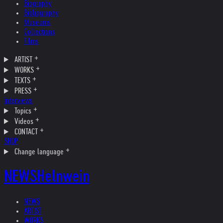
Biography
Bibliography
Museums
Collections
Films
ARTIST
WORKS
TEXTS
PRESS
Interviews
Topics
Videos
CONTACT
SHOP
Change language
NEWS
Helnwein
NEWS
ARTIST
WORKS