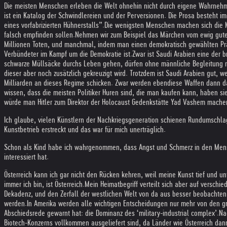
Die meisten Menschen erleben die Welt ohnehin nicht durch eigene Wahrnehmu
ist ein Katalog der Schwindlereien und der Perversionen. Die Prosa besteht
eines vorfabrizierten Hühnerstalls”.Die wenigsten Menschen machen sich die 
falsch empfinden sollen.
Nehmen wir zum Beispiel das Märchen vom ewig guten
Millionen Toten, und manchmal, indem man einen demokratisch gewählten Präsi
Verbündeter im Kampf um die Demokratie ist.
Zwar ist Saudi Arabien eine der 
schwarze Müllsäcke durchs Leben gehen, dürfen ohne männliche Begleitung nic
dieser aber noch zusätzlich gekreuzigt wird. Trotzdem ist Saudi Arabien gut, 
Milliarden an dieses Regime schicken. Zwar werden ebendiese Waffen dann d
wissen, dass die meisten Politiker Huren sind, die man kaufen kann, haben si
würde man Hitler zum Direktor der Holocaust Gedenkstätte Yad Vashem mache
Ich glaube, vielen Künstlern der Nachkriegsgeneration schienen Rundumschlag
Kunstbetrieb erstreckt und das war für mich unerträglich.
Schon als Kind habe ich wahrgenommen, dass Angst und Schmerz in den Mensc
interessiert hat.
Österreich kann ich gar nicht den Rücken kehren, weil meine Kunst tief und unt
immer ich bin, ist Österreich.
Mein Heimatbegriff verteilt sich aber auf verschi
Dekadenz, und den Zerfall der westlichen Welt von da aus besser beobachten k
werden.
In Amerika werden alle wichtigen Entscheidungen nur mehr von den gro
Abschiedsrede gewarnt hat: die Dominanz des ‘military-industrial complex’.
Na
Biotech-Konzerns vollkommen ausgeliefert sind, da Länder wie Österreich da