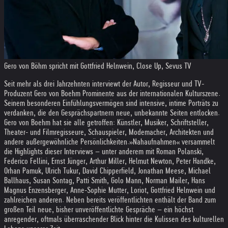
Gero von Böhm spricht mit Gottfried Helnwein, Close Up, Sevus TV
Seit mehr als drei Jahrzehnten interviewt der Autor, Regisseur und TV-
Produzent Gero von Boehm Prominente aus der internationalen Kulturszene.
Seinem besonderen Einfühlungsvermögen sind intensive, intime Porträts zu
verdanken, die den Gesprächspartnern neue, unbekannte Seiten entlocken.
Gero von Boehm hat sie alle getroffen: Künstler, Musiker, Schriftsteller,
Theater- und Filmregisseure, Schauspieler, Modemacher, Architekten und
andere außergewöhnliche Persönlichkeiten.
»Nahaufnahmen« versammelt
die Highlights dieser Interviews – unter anderem mit Roman Polanski,
Federico Fellini, Ernst Jünger, Arthur Miller, Helmut Newton, Peter Handke,
Orhan Pamuk, Ulrich Tukur, David Chipperfield, Jonathan Meese, Michael
Ballhaus, Susan Sontag, Patti Smith, Golo Mann, Norman Mailer, Hans
Magnus Enzensberger, Anne-Sophie Mutter, Loriot, Gottfried Helnwein und
zahlreichen anderen. Neben bereits veröffentlichten enthält der Band zum
großen Teil neue, bisher unveröffentlichte Gespräche – ein höchst
anregender, oftmals überraschender Blick hinter die Kulissen des kulturellen