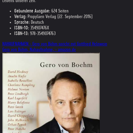
Lebens unserer Zeit.
Gebundene Ausgabe:
624 Seiten
Verlag:
Propyläen Verlag (22. September 2016)
Sprache:
Deutsch
ISBN-10:
354907476X
ISBN-13:
978-3549074763
NAHAUFNAHMEN - Gero von Böhm spricht mit Gottfried Helnwein
Gero von Böhm, Nahaufnahme, - amazon.de