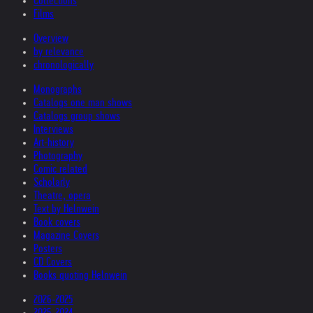
Collections
Films
Overview
by relevance
chronologically
Monographs
Catalogs one man shows
Catalogs group shows
Interviews
Art-history
Photography
Comic related
Scholarly
Theatre, opera
Text by Helnwein
Book covers
Magazine Covers
Posters
CD Covers
Books quoting Helnwein
2026-2025
2025-2024