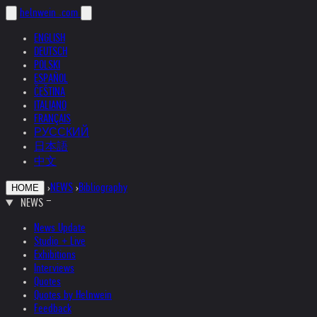
helnwein
.com
ENGLISH
DEUTSCH
POLSKI
ESPAÑOL
ČEŠTINA
ITALIANO
FRANÇAIS
РУССКИЙ
日本語
中文
›
NEWS
›
Bibliography
HOME
NEWS
News Update
Studio + Live
Exhibitions
Interviews
Quotes
Quotes by Helnwein
Feedback