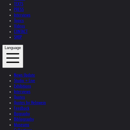
TEXTS
PRESS
Interviews
Topics
Videos
CONTACT
SHOP
Language
News Update
Studio + Live
Exhibitions
Interviews
Quotes
Quotes by Helnwein
Feedback
Biography
Bibliography
Museums