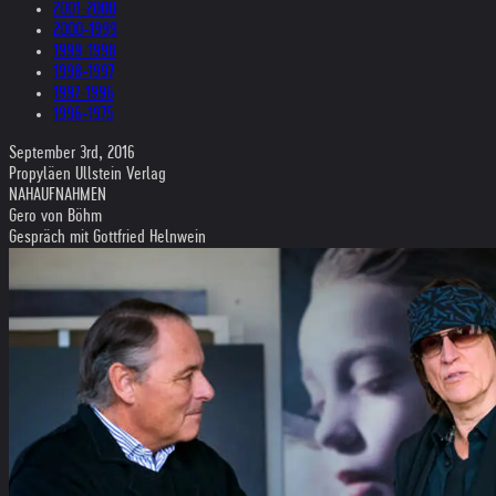
2001-2000
2000-1999
1999-1998
1998-1997
1997-1996
1996-1975
September 3rd, 2016
Propyläen Ullstein Verlag
NAHAUFNAHMEN
Gero von Böhm
Gespräch mit Gottfried Helnwein