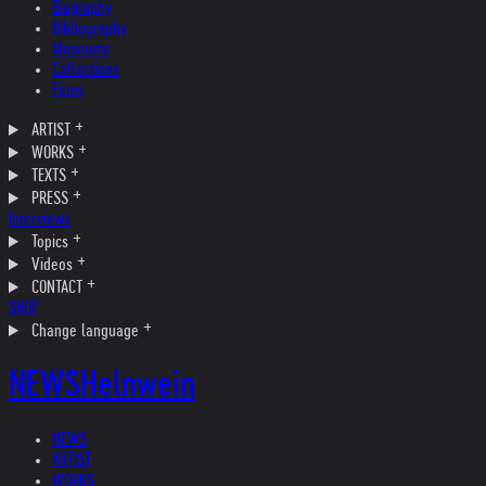
Biography
Bibliography
Museums
Collections
Films
ARTIST
WORKS
TEXTS
PRESS
Interviews
Topics
Videos
CONTACT
SHOP
Change language
NEWS
Helnwein
NEWS
ARTIST
WORKS