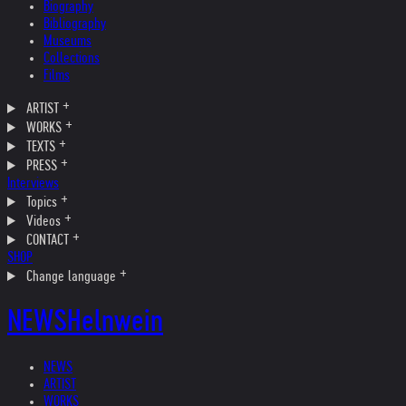
Biography
Bibliography
Museums
Collections
Films
ARTIST
WORKS
TEXTS
PRESS
Interviews
Topics
Videos
CONTACT
SHOP
Change language
NEWS
Helnwein
NEWS
ARTIST
WORKS