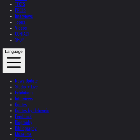
TEXTS
PRESS
Interviews
Topics
Videos
CONTACT
SHOP
Language
News Update
Studio + Live
Exhibitions
Interviews
Quotes
Quotes by Helnwein
Feedback
Biography
Bibliography
Museums