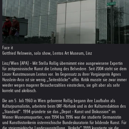
Face it
Gottfried Helnwein, solo show, Lentos Art Museum, Linz
Linz/Wien (APA) - Mit Stella Rollig übernimmt eine ausgewiesene Expertin
für zeitgenössische Kunst die Leitung des Belvedere. Seit 2004 steht sie dem
Linzer Kunstmuseum Lentos vor. Im Gegensatz zu ihrer Vorgängerin Agnes
Husslein-Arco ist sie wenig „Seitenblicke“-affin. Kritik musste sie zwar immer
wieder wegen magerer Besucherzahlen einstecken, sie gilt aber als sehr
korrekt und akribisch.
Die am 5. Juli 1960 in Wien geborene Rollig begann ihre Laufbahn als
Kulturjournalistin, arbeitete beim ORF-Hörfunk und in der Kulturredaktion des
„Standard“. 1994 gründete sie das „Depot - Kunst und Diskussion“ im
Wiener Museumsquartier, von 1994 bis 1996 war die studierte Germanistin
und Kunsthistorikerin österreichische Bundeskuratorin für bildende Kunst. Für
die steiermärkische Landesausstellung „Verkehr“ 1999 kuratierte sie die