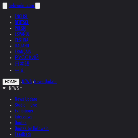
helnwein
.com
ENGLISH
DEUTSCH
POLSKI
ESPAÑOL
ČEŠTINA
ITALIANO
FRANÇAIS
РУССКИЙ
日本語
中文
›
NEWS
›
News Update
HOME
NEWS
News Update
Studio + Live
Exhibitions
Interviews
Quotes
Quotes by Helnwein
Feedback