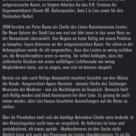
zeitgenössische Kunst, es folgten Arbeiten für das O.K. Centrum für
Gegenwartskunst (heute OÖ. Kulturquartier, Anm.) in Linz sowie für den
Steirischen Herbst.
2004 beerbte sie Peter Baum als Chefin des Linzer Kunstmuseums Lentos.
Die Neue Galerie der Stadt Linz war erst ein Jahr zuvor in das neue Haus an
der Donaulände übersiedelt. Von Beginn an hatte Rollig mit einem Problem
zu kämpfen: laues Interesse an der zeitgenössischen Kunst. Vor allem in der
Anfangsphase wurde ihr oft vorgeworfen, dass das Lentos zu wenig sichtbar
sei, die Besucherzahlen seien zu niedrig. Sie selbst beklagte, dass der
ästhetische Glasbau mit seiner auffälligen Lichtfassade nur wenig
Möglichkeiten biete, um zu zeigen, was sich im Inneren abspielt.
Bereits ein Jahr nach Rolligs Amtsantritt machten Gerüchte um ihre Ablöse
die Runde. Ausgerechnet Agnes Husslein - damals Chefin des Salzburger
Museums der Moderne - war als Nachfolgerin im Gespräch. Dennoch hielt
sich Rollig wacker und blieb konsequent bei ihrer Linie. Es gelang ihr auch
immer wieder, über Linz hinaus beachtete Ausstellungen auf die Beine zu
stellen.
Über ihr Privatleben hielt sich die künftige Belvedere-Chefin stets bedeckt. In
den Klatschspalten sucht man sie vergeblich. Ihr Auftreten ist leise und
zurückhaltend, oft etwas spröde - Marktschreierei ist ihre Sache nicht.
Ähnlich lässt sich auch das Programm im Lentos charakterisieren: Es ist für