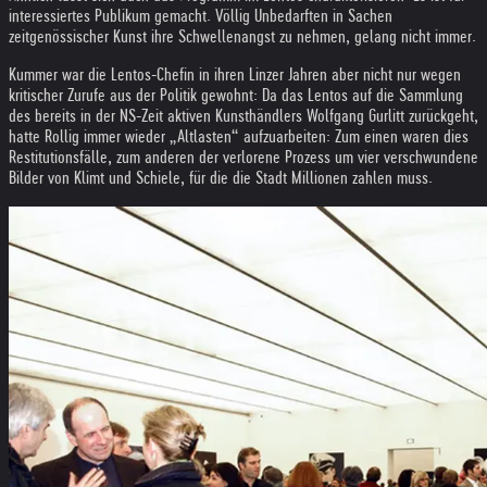
interessiertes Publikum gemacht. Völlig Unbedarften in Sachen
zeitgenössischer Kunst ihre Schwellenangst zu nehmen, gelang nicht immer.
Kummer war die Lentos-Chefin in ihren Linzer Jahren aber nicht nur wegen
kritischer Zurufe aus der Politik gewohnt: Da das Lentos auf die Sammlung
des bereits in der NS-Zeit aktiven Kunsthändlers Wolfgang Gurlitt zurückgeht,
hatte Rollig immer wieder „Altlasten“ aufzuarbeiten: Zum einen waren dies
Restitutionsfälle, zum anderen der verlorene Prozess um vier verschwundene
Bilder von Klimt und Schiele, für die die Stadt Millionen zahlen muss.