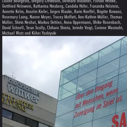
Louise Bourgeois, Gregory Crewdson, Gotthard Graubner, Florian Heinke,
Gottfried Helnwein, Katharina Hinsberg, Candida Höfer, Franziska Holstein,
Annette Kelm, Anselm Kiefer, Jürgen Klauke, Karin Kneffel, Brigitte Kowanz,
Rosemary Laing, Nanne Meyer, Tracey Moffatt, Ann-Kathrin Müller, Thomas
Müller, Shirin Neshat, Markus Oehlen, Anna Oppermann, Ulrike Rosenbach,
David Schnell, Sean Scully, Chiharu Shiota, Jorinde Voigt, Corinne Wasmuht,
Michael Wutz und Kōhei Yoshiyuki