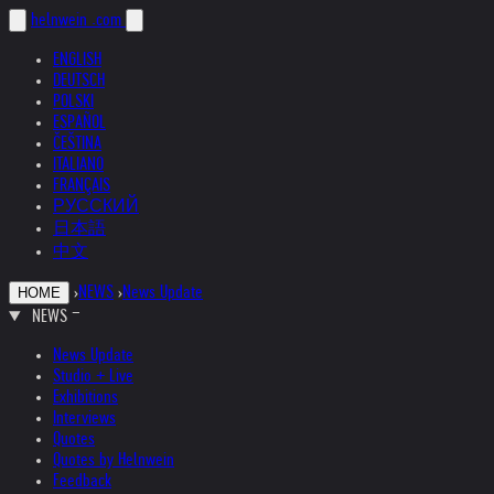
helnwein
.com
ENGLISH
DEUTSCH
POLSKI
ESPAÑOL
ČEŠTINA
ITALIANO
FRANÇAIS
РУССКИЙ
日本語
中文
›
NEWS
›
News Update
HOME
NEWS
News Update
Studio + Live
Exhibitions
Interviews
Quotes
Quotes by Helnwein
Feedback