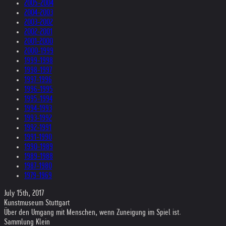
2005-2004
2004-2003
2003-2002
2002-2001
2001-2000
2000-1999
1999-1998
1998-1997
1997-1996
1996-1995
1995-1994
1994-1993
1993-1992
1992-1991
1991-1990
1990-1989
1989-1988
1987-1980
1979-1969
July 15th, 2017
Kunstmuseum Stuttgart
Über den Umgang mit Menschen, wenn Zuneigung im Spiel ist.
Sammlung Klein