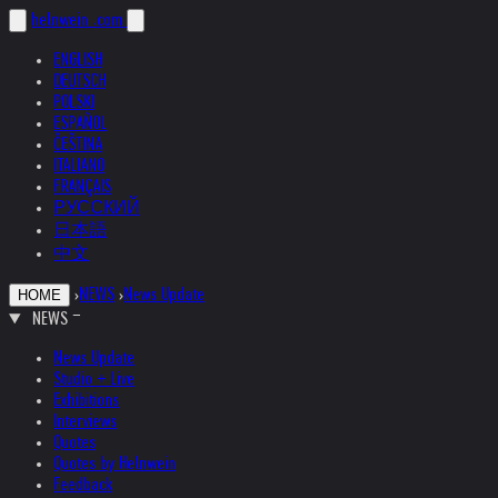
helnwein
.com
ENGLISH
DEUTSCH
POLSKI
ESPAÑOL
ČEŠTINA
ITALIANO
FRANÇAIS
РУССКИЙ
日本語
中文
›
NEWS
›
News Update
HOME
NEWS
News Update
Studio + Live
Exhibitions
Interviews
Quotes
Quotes by Helnwein
Feedback