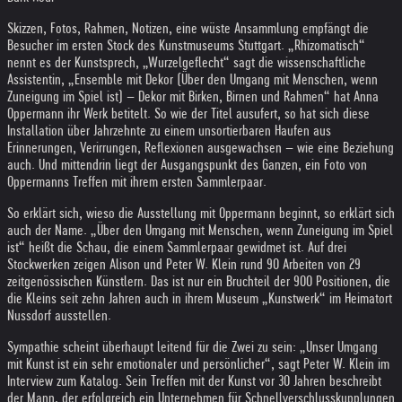
Skizzen, Fotos, Rahmen, Notizen, eine wüste Ansammlung empfängt die
Besucher im ersten Stock des Kunstmuseums Stuttgart. „Rhizomatisch“
nennt es der Kunstsprech, „Wurzelgeflecht“ sagt die wissenschaftliche
Assistentin, „Ensemble mit Dekor (Über den Umgang mit Menschen, wenn
Zuneigung im Spiel ist) – Dekor mit Birken, Birnen und Rahmen“ hat Anna
Oppermann ihr Werk betitelt. So wie der Titel ausufert, so hat sich diese
Installation über Jahrzehnte zu einem unsortierbaren Haufen aus
Erinnerungen, Verirrungen, Reflexionen ausgewachsen – wie eine Beziehung
auch. Und mittendrin liegt der Ausgangspunkt des Ganzen, ein Foto von
Oppermanns Treffen mit ihrem ersten Sammlerpaar.
So erklärt sich, wieso die Ausstellung mit Oppermann beginnt, so erklärt sich
auch der Name. „Über den Umgang mit Menschen, wenn Zuneigung im Spiel
ist“ heißt die Schau, die einem Sammlerpaar gewidmet ist. Auf drei
Stockwerken zeigen Alison und Peter W. Klein rund 90 Arbeiten von 29
zeitgenössischen Künstlern. Das ist nur ein Bruchteil der 900 Positionen, die
die Kleins seit zehn Jahren auch in ihrem Museum „Kunstwerk“ im Heimatort
Nussdorf ausstellen.
Sympathie scheint überhaupt leitend für die Zwei zu sein: „Unser Umgang
mit Kunst ist ein sehr emotionaler und persönlicher“, sagt Peter W. Klein im
Interview zum Katalog. Sein Treffen mit der Kunst vor 30 Jahren beschreibt
der Mann, der erfolgreich ein Unternehmen für Schnellverschlusskupplungen