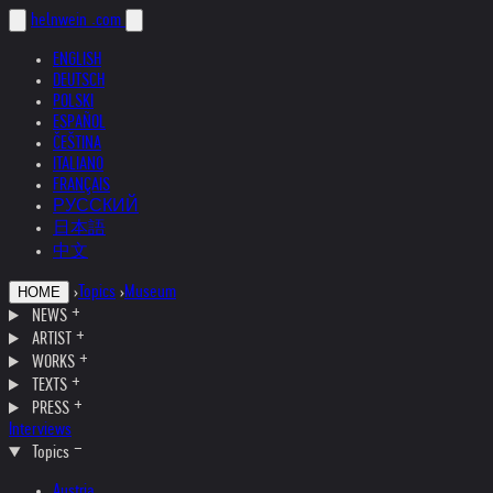
helnwein
.com
ENGLISH
DEUTSCH
POLSKI
ESPAÑOL
ČEŠTINA
ITALIANO
FRANÇAIS
РУССКИЙ
日本語
中文
›
Topics
›
Museum
HOME
NEWS
ARTIST
WORKS
TEXTS
PRESS
Interviews
Topics
Austria