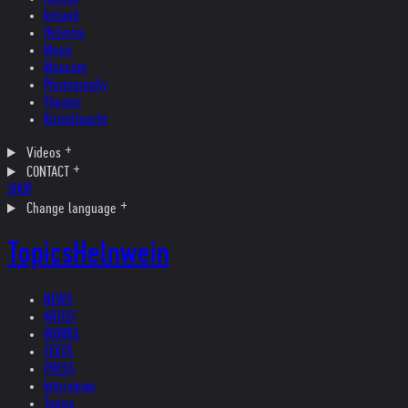
Ireland
Helvetia
Music
Museum
Photography
Theater
Kristallnacht
Videos
CONTACT
SHOP
Change language
Topics
Helnwein
NEWS
ARTIST
WORKS
TEXTS
PRESS
Interviews
Topics