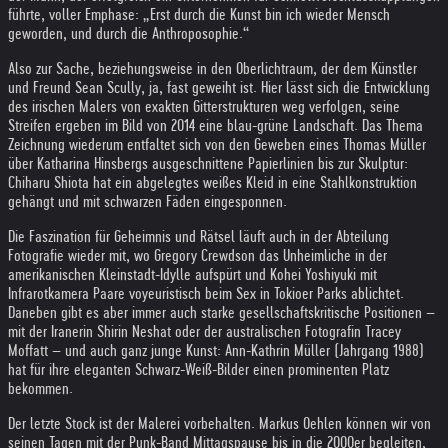
führte, voller Emphase: „Erst durch die Kunst bin ich wieder Mensch
geworden, und durch die Anthroposophie.“
Also zur Sache, beziehungsweise in den Oberlichtraum, der dem Künstler
und Freund Sean Scully, ja, fast geweiht ist. Hier lässt sich die Entwicklung
des irischen Malers von exakten Gitterstrukturen weg verfolgen, seine
Streifen ergeben im Bild von 2014 eine blau-grüne Landschaft. Das Thema
Zeichnung wiederum entfaltet sich von den Geweben eines Thomas Müller
über Katharina Hinsbergs ausgeschnittene Papierlinien bis zur Skulptur:
Chiharu Shiota hat ein abgelegtes weißes Kleid in eine Stahlkonstruktion
gehängt und mit schwarzen Fäden eingesponnen.
Die Faszination für Geheimnis und Rätsel läuft auch in der Abteilung
Fotografie wieder mit, wo Gregory Crewdson das Unheimliche in der
amerikanischen Kleinstadt-Idylle aufspürt und Kohei Yoshiyuki mit
Infrarotkamera Paare voyeuristisch beim Sex in Tokioer Parks ablichtet.
Daneben gibt es aber immer auch starke gesellschaftskritische Positionen –
mit der Iranerin Shirin Neshat oder der australischen Fotografin Tracey
Moffatt – und auch ganz junge Kunst: Ann-Kathrin Müller (Jahrgang 1988)
hat für ihre eleganten Schwarz-Weiß-Bilder einen prominenten Platz
bekommen.
Der letzte Stock ist der Malerei vorbehalten. Markus Oehlen können wir von
seinen Tagen mit der Punk-Band Mittagspause bis in die 2000er begleiten,