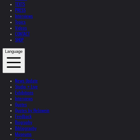
TEXTS
PRESS
Interviews
Topics
Videos
CONTACT
SHOP
Language
News Update
Studio + Live
Exhibitions
Interviews
Quotes
Quotes by Helnwein
Feedback
Biography
Bibliography
Museums