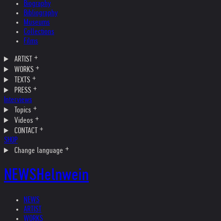
Biography
Bibliography
Museums
Collections
Films
ARTIST
WORKS
TEXTS
PRESS
Interviews
Topics
Videos
CONTACT
SHOP
Change language
NEWS
Helnwein
NEWS
ARTIST
WORKS