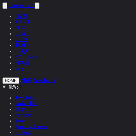
helnwein
.com
ENGLISH
DEUTSCH
POLSKI
ESPAÑOL
ČEŠTINA
ITALIANO
FRANÇAIS
РУССКИЙ
日本語
中文
›
NEWS
›
News Update
HOME
NEWS
News Update
Studio + Live
Exhibitions
Interviews
Quotes
Quotes by Helnwein
Feedback