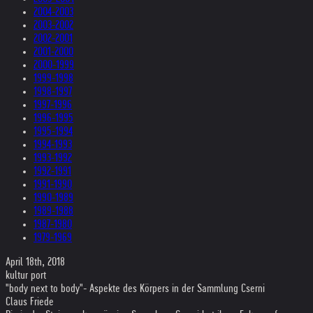
2004-2003
2003-2002
2002-2001
2001-2000
2000-1999
1999-1998
1998-1997
1997-1996
1996-1995
1995-1994
1994-1993
1993-1992
1992-1991
1991-1990
1990-1989
1989-1988
1987-1980
1979-1969
April 18th, 2018
kultur port
"body next to body"- Aspekte des Körpers in der Sammlung Cserni
Claus Friede