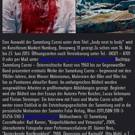
Eine Auswahl der Sammlung Cserni unter dem Titel „body next to body“ wird
im Kunstforum Markert Hamburg, Droopweg 31 gezeigt.
Zu sehen vom 16. Mai
bis 23. Juni 2013. Öffnungszeiten nach Vereinbarung unter Tel.: 04321 – 8701
0 oder per Mail unter
office@cfca.de
.
www.kunstforum-markert.de
Buchtipp:
Sammlung Cserni – Österreichische Kunst von 1960 bis zur Gegenwart
Der
Band präsentiert erstmals Werke der Sammlung Cserni – beginnend mit den
1960er-Jahren, dem Wiener Aktionismus, Malereien der 80er und 90er bis
hin zu Positionen aktueller Kunst. Im umfangreichen Bildteil werden
ausgewählten Arbeiten in großformatigen Abbildungen gezeigt. Begleitet
wird der Bildteil von drei Essays der Autoren Peter Keicher, Lucas Gehrmann
und Florian Steininger. Ein Interview mit Franz und Martin Cserni schafft
weiter einen Einblick in die Entstehungsgeschichte der Sammlung und in die
persönliche Motivation der Sammler.
Folio Verlag, Wien 2011,
ISBN 978-3-
85256-590-3
www.folioverlag.com
Bildnachweis: © Sammlung
Cserni
Header: Karl Karner, "Körperlichkeiten und Virtuosität", 2009,
überarbeitete Fotografie einer Performance
Galerie:
01. Günter Brus,
"Ansteckende Kopfkrankheit", 1988, Dispersion auf Karton
02. Otto Mühl, o.T.,