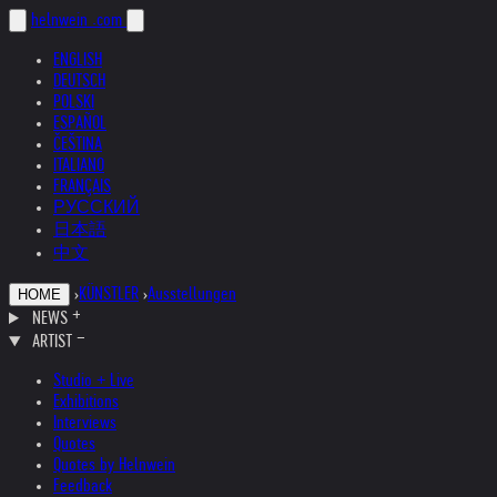
helnwein
.com
ENGLISH
DEUTSCH
POLSKI
ESPAÑOL
ČEŠTINA
ITALIANO
FRANÇAIS
РУССКИЙ
日本語
中文
›
KÜNSTLER
›
Ausstellungen
HOME
NEWS
ARTIST
Studio + Live
Exhibitions
Interviews
Quotes
Quotes by Helnwein
Feedback