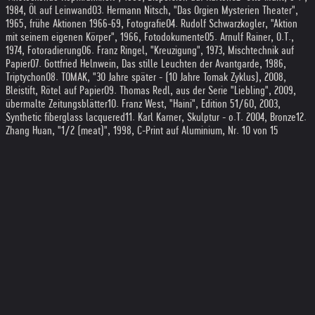
1984, Öl auf Leinwand
03. Hermann Nitsch, "Das Orgien Mysterien Theater",
1965, frühe Aktionen 1966-69, Fotografie
04. Rudolf Schwarzkogler, "Aktion
mit seinem eigenen Körper", 1966, Fotodokumente
05. Arnulf Rainer, O.T.,
1974, Fotoradierung
06. Franz Ringel, "Kreuzigung", 1973, Mischtechnik auf
Papier
07. Gottfried Helnwein, Das stille Leuchten der Avantgarde, 1986,
Triptychon
08. TOMAK, "30 Jahre später - (10 Jahre Tomak Zyklus), 2008,
Bleistift, Rötel auf Papier
09. Thomas Redl, aus der Serie "Liebling", 2009,
übermalte Zeitungsblätter
10. Franz West, "Haini", Edition 51/60, 2003,
Synthetic fiberglass lacquered
11. Karl Karner, Skulptur - o.T. 2004, Bronze
12.
Zhang Huan, "1/2 (meat)", 1998, C-Print auf Aluminium, Nr. 10 von 15