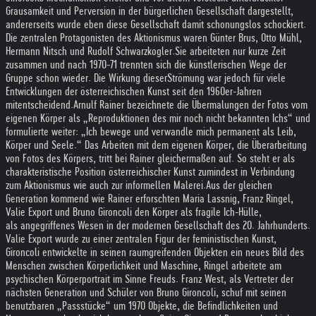
Grausamkeit und Perversion in der bürgerlichen Gesellschaft dargestellt,
andererseits wurde eben diese Gesellschaft damit schonungslos schockiert.
Die zentralen Protagonisten des Aktionismus waren Günter Brus, Otto Mühl,
Hermann Nitsch und Rudolf Schwarzkogler.
Sie arbeiteten nur kurze Zeit
zusammen und nach 1970-71 trennten sich die künstlerischen Wege der
Gruppe schon wieder. Die Wirkung dieser
Strömung war jedoch für viele
Entwicklungen der österreichischen Kunst seit den 1960er-Jahren
mitentscheidend.
Arnulf Rainer bezeichnete die Übermalungen der Fotos vom
eigenen Körper als „Reproduktionen des mir noch nicht bekannten Ichs“ und
formulierte weiter: „Ich bewege und verwandle mich permanent als Leib,
Körper und Seele.“ Das Arbeiten mit dem eigenen Körper, die Überarbeitung
von Fotos des Körpers, tritt bei Rainer gleichermaßen auf. So steht er als
charakteristische Position österreichischer Kunst zumindest in Verbindung
zum Aktionismus wie auch zur informellen Malerei.
Aus der gleichen
Generation kommend wie Rainer erforschten Maria Lassnig, Franz Ringel,
Valie Export und Bruno Gironcoli den Körper als fragile Ich-Hülle,
als angegriffenes Wesen in der modernen Gesellschaft des 20. Jahrhunderts.
Valie Export wurde zu einer zentralen Figur der feministischen Kunst,
Gironcoli entwickelte in seinen raumgreifenden Objekten ein neues Bild des
Menschen zwischen Körperlichkeit und Maschine, Ringel arbeitete am
psychischen Körperportrait im Sinne Freuds. Franz West, als Vertreter der
nächsten Generation und Schüler von Bruno Gironcoli, schuf mit seinen
benutzbaren „Passstücke“ um 1970 Objekte, die Befindlichkeiten und