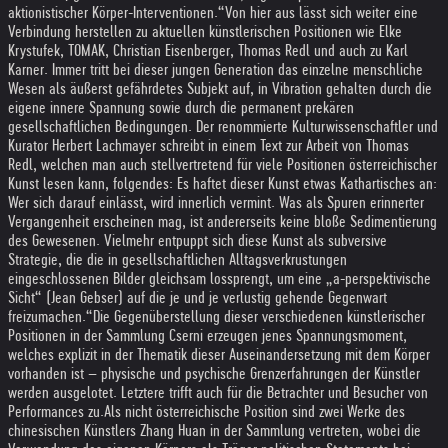
aktionistischer Körper-Interventionen.“
Von hier aus lässt sich weiter eine
Verbindung herstellen zu aktuellen künstlerischen Positionen wie Elke
Krystufek, TOMAK, Christian Eisenberger, Thomas Redl und auch zu Karl
Karner. Immer tritt bei dieser jungen Generation das einzelne menschliche
Wesen als äußerst gefährdetes Subjekt auf, in Vibration gehalten durch die
eigene innere Spannung sowie durch die permanent prekären
gesellschaftlichen Bedingungen. Der renommierte Kulturwissenschaftler und
Kurator Herbert Lachmayer schreibt in einem Text zur Arbeit von Thomas
Redl, welchen man auch stellvertretend für viele Positionen österreichischer
Kunst lesen kann, folgendes: Es haftet dieser Kunst etwas Kathartisches an:
Wer sich darauf einlässt, wird innerlich vermint. Was als Spuren erinnerter
Vergangenheit erscheinen mag, ist andererseits keine bloße Sedimentierung
des Gewesenen. Vielmehr entpuppt sich diese Kunst als subversive
Strategie, die die in gesellschaftlichen Alltagsverkrustungen
eingeschlossenen Bilder gleichsam lossprengt, um eine „a-perspektivische
Sicht“ (Jean Gebser) auf die je und je verlustig gehende Gegenwart
freizumachen.“
Die Gegenüberstellung dieser verschiedenen künstlerischer
Positionen in der Sammlung Cserni erzeugen jenes Spannungsmoment,
welches explizit in der Thematik dieser Auseinandersetzung mit dem Körper
vorhanden ist – physische und psychische Grenzerfahrungen der Künstler
werden ausgelotet. Letztere trifft auch für die Betrachter und Besucher von
Performances zu.
Als nicht österreichische Position sind zwei Werke des
chinesischen Künstlers Zhang Huan in der Sammlung vertreten, wobei die