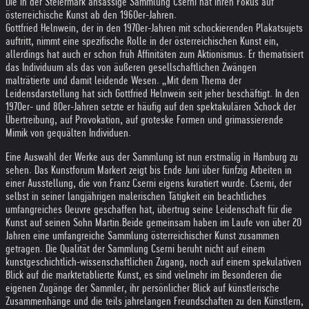
Die in der Steiermark ansässige Sammlung Cserni hat ihren Fokus auf
österreichische Kunst ab den 1960er-Jahren.
Gottfried Helnwein, der in den 1970er-Jahren mit schockierenden Plakatsujets
auftritt, nimmt eine spezifische Rolle in der österreichischen Kunst ein,
allerdings hat auch er schon früh Affinitäten zum Aktionismus. Er thematisiert
das Individuum als das von äußeren gesellschaftlichen Zwängen
malträtierte und damit leidende Wesen. „Mit dem Thema der
Leidensdarstellung hat sich Gottfried Helnwein seit jeher beschäftigt. In den
1970er- und 80er-Jahren setzte er häufig auf den spektakulären Schock der
Übertreibung, auf Provokation, auf groteske Formen und grimassierende
Mimik von gequälten Individuen.
Eine Auswahl der Werke aus der Sammlung ist nun erstmalig in Hamburg zu
sehen. Das Kunstforum Markert zeigt bis Ende Juni über fünfzig Arbeiten in
einer Ausstellung, die von Franz Cserni eigens kuratiert wurde. Cserni, der
selbst in seiner langjährigen malerischen Tätigkeit ein beachtliches
umfangreiches Oeuvre geschaffen hat, übertrug seine Leidenschaft für die
Kunst auf seinen Sohn Martin.
Beide gemeinsam haben im Laufe von über 20
Jahren eine umfangreiche Sammlung österreichischer Kunst zusammen
getragen. Die Qualität der Sammlung Cserni beruht nicht auf einem
kunstgeschichtlich-wissenschaftlichen Zugang, noch auf einem spekulativen
Blick auf die marktetablierte Kunst, es sind vielmehr im Besonderen die
eigenen Zugänge der Sammler, ihr persönlicher Blick auf künstlerische
Zusammenhänge und die teils jahrelangen Freundschaften zu den Künstlern,