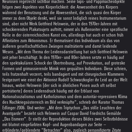
Neurosen regelrecht sichtbar machen. Seine Gips- und Pappmacheobjekte
folgen zwei Aspekten von Körperlichkeit: die Anwesenheit des Körpers
während der Benutzung und die Abwesenheit, die sich quasi den Körper
immer zu dem Objekt denkt, weil sie sonst lediglich reines Instrumentarium
sind, aber nicht Werk.
Gottfried Helnwein, der in den 1970er-Jahren mit
schockierenden Plakatsujets auftritt, nimmt als Außenseiter eine spezifische
Rolle in der österreichischen Kunst ein, allerdings hat auch er schon früh
Affinitäten zum Aktionismus. Er thematisiert das Individuum als das von
äußeren gesellschaftlichen Zwängen malträtierte und damit leidende
Wesen. „Mit dem Thema der Leidensdarstellung hat sich Gottfried Helnwein
seit jeher beschäftigt. In den 1970er- und 80er-Jahren setzte er häufig auf
den spektakulären Schock der Übertreibung, auf Provokation, auf groteske
Formen und grimassierende Mimik von gequälten Individuen. Diese schrien,
teils fratzenhaft verzerrt, teils bandagiert und mit chirurgischen Klammern
festgezurrt wie einst der Aktionist Rudolf Schwarzkogler ihr Leid an der Welt
hinaus, wobei Helnwein (der sich in ähnlichen Posen auch oft selbst
porträtierte) deren Leidensdruck häufig mit der Erblast von
Nationalsozialismus und Katholizismus und dem autoritär-repressiven Klima
des Nachkriegsösterreich im Bild verknüpfte“, schrieb der Kurator Thomas
Edlinger 2006. Und weiter: „Mit dem Triptychon „Das stille Leuchten der
Avantgarde“ bezieht sich Helnwein auf Caspar David Friedrichs Gemälde
„Das Eismeer“. Er stellt der Reproduktion dieses Bildes zwei Selbstbildnisse
mit blutrot eingefärbten Kopf- und Augenbandagen zur Seite –
erblindete/geblendete “Betrachter“ also, zugleich personifizierte Zitate