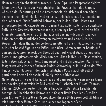
Neurosen regelrecht sichtbar machen. Seine Gips- und Pappmacheobjekte
folgen zwei Aspekten von Körperlichkeit: die Anwesenheit des Körpers
während der Benutzung und die Abwesenheit, die sich quasi den Körper
immer zu dem Objekt denkt, weil sie sonst lediglich reines Instrumentarium
sind, aber nicht Werk.
Gottfried Helnwein, der in den 1970er-Jahren mit
schockierenden Plakatsujets auftritt, nimmt als Außenseiter eine spezifische
Rolle in der österreichischen Kunst ein, allerdings hat auch er schon früh
Affinitäten zum Aktionismus. Er thematisiert das Individuum als das von
äußeren gesellschaftlichen Zwängen malträtierte und damit leidende
Wesen. „Mit dem Thema der Leidensdarstellung hat sich Gottfried Helnwein
seit jeher beschäftigt. In den 1970er- und 80er-Jahren setzte er häufig auf
den spektakulären Schock der Übertreibung, auf Provokation, auf groteske
Formen und grimassierende Mimik von gequälten Individuen. Diese schrien,
teils fratzenhaft verzerrt, teils bandagiert und mit chirurgischen Klammern
festgezurrt wie einst der Aktionist Rudolf Schwarzkogler ihr Leid an der Welt
hinaus, wobei Helnwein (der sich in ähnlichen Posen auch oft selbst
porträtierte) deren Leidensdruck häufig mit der Erblast von
Nationalsozialismus und Katholizismus und dem autoritär-repressiven Klima
des Nachkriegsösterreich im Bild verknüpfte“, schrieb der Kurator Thomas
Edlinger 2006. Und weiter: „Mit dem Triptychon „Das stille Leuchten der
Avantgarde“ bezieht sich Helnwein auf Caspar David Friedrichs Gemälde
„Das Eismeer“. Er stellt der Reproduktion dieses Bildes zwei Selbstbildnisse
mit blutrot eingefärbten Kopf- und Augenbandagen zur Seite –