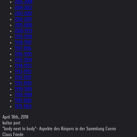
2005-2004
2004-2003
2003-2002
2002-2001
2001-2000
2000-1999
1999-1998
1998-1997
1997-1996
1996-1995
1995-1994
1994-1993
1993-1992
1992-1991
1991-1990
1990-1989
1989-1988
1987-1980
1979-1969
April 18th, 2018
kultur port
"body next to body"- Aspekte des Körpers in der Sammlung Cserni
Claus Friede