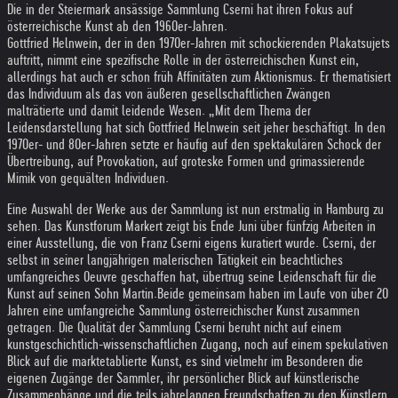
Die in der Steiermark ansässige Sammlung Cserni hat ihren Fokus auf
österreichische Kunst ab den 1960er-Jahren.
Gottfried Helnwein, der in den 1970er-Jahren mit schockierenden Plakatsujets
auftritt, nimmt eine spezifische Rolle in der österreichischen Kunst ein,
allerdings hat auch er schon früh Affinitäten zum Aktionismus. Er thematisiert
das Individuum als das von äußeren gesellschaftlichen Zwängen
malträtierte und damit leidende Wesen. „Mit dem Thema der
Leidensdarstellung hat sich Gottfried Helnwein seit jeher beschäftigt. In den
1970er- und 80er-Jahren setzte er häufig auf den spektakulären Schock der
Übertreibung, auf Provokation, auf groteske Formen und grimassierende
Mimik von gequälten Individuen.
Eine Auswahl der Werke aus der Sammlung ist nun erstmalig in Hamburg zu
sehen. Das Kunstforum Markert zeigt bis Ende Juni über fünfzig Arbeiten in
einer Ausstellung, die von Franz Cserni eigens kuratiert wurde. Cserni, der
selbst in seiner langjährigen malerischen Tätigkeit ein beachtliches
umfangreiches Oeuvre geschaffen hat, übertrug seine Leidenschaft für die
Kunst auf seinen Sohn Martin.
Beide gemeinsam haben im Laufe von über 20
Jahren eine umfangreiche Sammlung österreichischer Kunst zusammen
getragen. Die Qualität der Sammlung Cserni beruht nicht auf einem
kunstgeschichtlich-wissenschaftlichen Zugang, noch auf einem spekulativen
Blick auf die marktetablierte Kunst, es sind vielmehr im Besonderen die
eigenen Zugänge der Sammler, ihr persönlicher Blick auf künstlerische
Zusammenhänge und die teils jahrelangen Freundschaften zu den Künstlern,