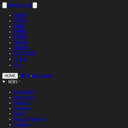
helnwein
.com
ENGLISH
DEUTSCH
POLSKI
ESPAÑOL
ČEŠTINA
ITALIANO
FRANÇAIS
РУССКИЙ
日本語
中文
›
NEWS
›
News Update
HOME
NEWS
News Update
Studio + Live
Exhibitions
Interviews
Quotes
Quotes by Helnwein
Feedback