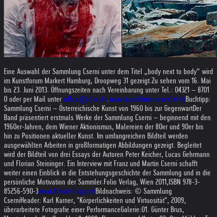
Eine Auswahl der Sammlung Cserni unter dem Titel „body next to body“ wird
im Kunstforum Markert Hamburg, Droopweg 31 gezeigt.
Zu sehen vom 16. Mai
bis 23. Juni 2013. Öffnungszeiten nach Vereinbarung unter Tel.: 04321 – 8701
0 oder per Mail unter
office@cfca.de
.
www.kunstforum-markert.de
Buchtipp:
Sammlung Cserni – Österreichische Kunst von 1960 bis zur Gegenwart
Der
Band präsentiert erstmals Werke der Sammlung Cserni – beginnend mit den
1960er-Jahren, dem Wiener Aktionismus, Malereien der 80er und 90er bis
hin zu Positionen aktueller Kunst. Im umfangreichen Bildteil werden
ausgewählten Arbeiten in großformatigen Abbildungen gezeigt. Begleitet
wird der Bildteil von drei Essays der Autoren Peter Keicher, Lucas Gehrmann
und Florian Steininger. Ein Interview mit Franz und Martin Cserni schafft
weiter einen Einblick in die Entstehungsgeschichte der Sammlung und in die
persönliche Motivation der Sammler.
Folio Verlag, Wien 2011,
ISBN 978-3-
85256-590-3
www.folioverlag.com
Bildnachweis: © Sammlung
Cserni
Header: Karl Karner, "Körperlichkeiten und Virtuosität", 2009,
überarbeitete Fotografie einer Performance
Galerie:
01. Günter Brus,