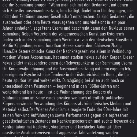
die die Sammlung prägen. "Wenn man sich mit den Gedanken, mit denen
sich Künstler auseinandersetzen, beschäftigt, findet man Überlegungen, die
nicht den Zeittönen unserer Gesellschaft entsprechen. Es sind Gedanken, die
ausbrechen oder dem Heute vorausgehen und uns vielleicht in ein paar
Jahren einholen", sagt Franz Cserni und beschreibt damit den Nukleus seiner
Sammlung.
Neben Vertretern der zeitgenössischen Kunst aus Österreich
finden sich in der Sammlung auch Werke u.a. von den deutschen Künstlern
Martin Kippenberger und Jonathan Meese sowie dem Chinesen Zhang
Huan.
Die österreichische Kunst der Nachkriegszeit, vor allem in Verbindung
mit dem Wiener Aktionismus, hat einen starken Fokus auf den Körper. Dieser
Fokus bildet insbesondere einen der Schwerpunkte in der Sammlung Cserni.
Die Körperwahrnehmung und die Auseinandersetzung mit dem eigenen Ich,
der eigenen Psyche ist eine Tendenz in der österreichischen Kunst, die bis
heute spürbar ist und weiter wirkt. Durchgängig bei allen auch noch so
unterschiedlichen Positionen – beginnend in den 1960er-Jahren und
weiterführend bis heute – ist die Wahrnehmung des Körpers als
Erfahrungsraum im Sinne eines privaten wie auch öffentlich-politischen
Körpers sowie die Verwendung des Körpers als künstlerisches Medium und
Material selbst.
Der Wiener Aktionismus reagierte Ende der 60er-Jahre mit
seinen Vor- und Aufführungen sowie Performances gegen die repressiven
gesellschaftlichen Zustände im Nachkriegsösterreich und suchte bewusst die
Konfrontation mit tradierter, staatlicher und kirchlicher Autorität. Über
drastische Ausdrucksweisen und aggressive Tabuverletzung wurden