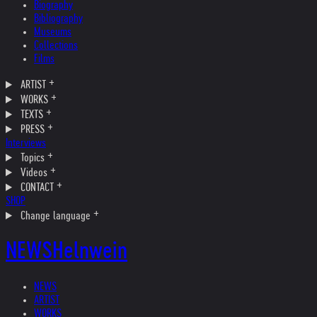
Biography
Bibliography
Museums
Collections
Films
ARTIST
WORKS
TEXTS
PRESS
Interviews
Topics
Videos
CONTACT
SHOP
Change language
NEWS
Helnwein
NEWS
ARTIST
WORKS