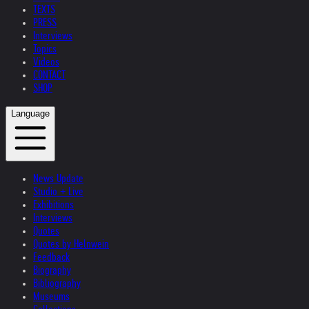
TEXTS
PRESS
Interviews
Topics
Videos
CONTACT
SHOP
Language
News Update
Studio + Live
Exhibitions
Interviews
Quotes
Quotes by Helnwein
Feedback
Biography
Bibliography
Museums