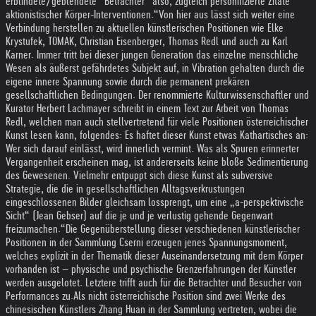
erblindete/geblendete “Betrachter“ also, zugleich personifizierte Zitate
aktionistischer Körper-Interventionen.“
Von hier aus lässt sich weiter eine
Verbindung herstellen zu aktuellen künstlerischen Positionen wie Elke
Krystufek, TOMAK, Christian Eisenberger, Thomas Redl und auch zu Karl
Karner. Immer tritt bei dieser jungen Generation das einzelne menschliche
Wesen als äußerst gefährdetes Subjekt auf, in Vibration gehalten durch die
eigene innere Spannung sowie durch die permanent prekären
gesellschaftlichen Bedingungen. Der renommierte Kulturwissenschaftler und
Kurator Herbert Lachmayer schreibt in einem Text zur Arbeit von Thomas
Redl, welchen man auch stellvertretend für viele Positionen österreichischer
Kunst lesen kann, folgendes: Es haftet dieser Kunst etwas Kathartisches an:
Wer sich darauf einlässt, wird innerlich vermint. Was als Spuren erinnerter
Vergangenheit erscheinen mag, ist andererseits keine bloße Sedimentierung
des Gewesenen. Vielmehr entpuppt sich diese Kunst als subversive
Strategie, die die in gesellschaftlichen Alltagsverkrustungen
eingeschlossenen Bilder gleichsam lossprengt, um eine „a-perspektivische
Sicht“ (Jean Gebser) auf die je und je verlustig gehende Gegenwart
freizumachen.“
Die Gegenüberstellung dieser verschiedenen künstlerischer
Positionen in der Sammlung Cserni erzeugen jenes Spannungsmoment,
welches explizit in der Thematik dieser Auseinandersetzung mit dem Körper
vorhanden ist – physische und psychische Grenzerfahrungen der Künstler
werden ausgelotet. Letztere trifft auch für die Betrachter und Besucher von
Performances zu.
Als nicht österreichische Position sind zwei Werke des
chinesischen Künstlers Zhang Huan in der Sammlung vertreten, wobei die