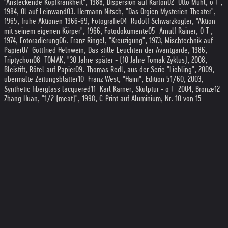
"Ansteckende Kopfkrankheit", 1988, Dispersion auf Karton
02. Otto Mühl, o.T.,
1984, Öl auf Leinwand
03. Hermann Nitsch, "Das Orgien Mysterien Theater",
1965, frühe Aktionen 1966-69, Fotografie
04. Rudolf Schwarzkogler, "Aktion
mit seinem eigenen Körper", 1966, Fotodokumente
05. Arnulf Rainer, O.T.,
1974, Fotoradierung
06. Franz Ringel, "Kreuzigung", 1973, Mischtechnik auf
Papier
07. Gottfried Helnwein, Das stille Leuchten der Avantgarde, 1986,
Triptychon
08. TOMAK, "30 Jahre später - (10 Jahre Tomak Zyklus), 2008,
Bleistift, Rötel auf Papier
09. Thomas Redl, aus der Serie "Liebling", 2009,
übermalte Zeitungsblätter
10. Franz West, "Haini", Edition 51/60, 2003,
Synthetic fiberglass lacquered
11. Karl Karner, Skulptur - o.T. 2004, Bronze
12.
Zhang Huan, "1/2 (meat)", 1998, C-Print auf Aluminium, Nr. 10 von 15