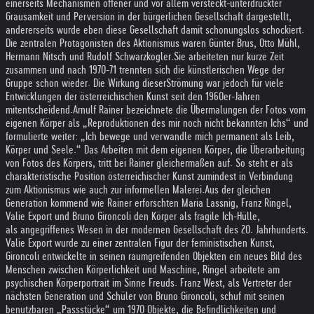
einerseits Mechanismen offener und vor allem versteckt-unterdrückter
Grausamkeit und Perversion in der bürgerlichen Gesellschaft dargestellt,
andererseits wurde eben diese Gesellschaft damit schonungslos schockiert.
Die zentralen Protagonisten des Aktionismus waren Günter Brus, Otto Mühl,
Hermann Nitsch und Rudolf Schwarzkogler.
Sie arbeiteten nur kurze Zeit
zusammen und nach 1970-71 trennten sich die künstlerischen Wege der
Gruppe schon wieder. Die Wirkung dieser
Strömung war jedoch für viele
Entwicklungen der österreichischen Kunst seit den 1960er-Jahren
mitentscheidend.
Arnulf Rainer bezeichnete die Übermalungen der Fotos vom
eigenen Körper als „Reproduktionen des mir noch nicht bekannten Ichs“ und
formulierte weiter: „Ich bewege und verwandle mich permanent als Leib,
Körper und Seele.“ Das Arbeiten mit dem eigenen Körper, die Überarbeitung
von Fotos des Körpers, tritt bei Rainer gleichermaßen auf. So steht er als
charakteristische Position österreichischer Kunst zumindest in Verbindung
zum Aktionismus wie auch zur informellen Malerei.
Aus der gleichen
Generation kommend wie Rainer erforschten Maria Lassnig, Franz Ringel,
Valie Export und Bruno Gironcoli den Körper als fragile Ich-Hülle,
als angegriffenes Wesen in der modernen Gesellschaft des 20. Jahrhunderts.
Valie Export wurde zu einer zentralen Figur der feministischen Kunst,
Gironcoli entwickelte in seinen raumgreifenden Objekten ein neues Bild des
Menschen zwischen Körperlichkeit und Maschine, Ringel arbeitete am
psychischen Körperportrait im Sinne Freuds. Franz West, als Vertreter der
nächsten Generation und Schüler von Bruno Gironcoli, schuf mit seinen
benutzbaren „Passstücke“ um 1970 Objekte, die Befindlichkeiten und